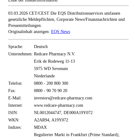
Ende der Insiderinformation
03.03.2026 CET/CEST Die EQS Distributionsservices umfassen
gesetzliche Meldepflichten, Corporate News/Finanznachrichten und
Pressemitteilungen.
Originalinhalt anzeigen:
EQS News
Sprache:
Deutsch
Unternehmen:
Redcare Pharmacy N.V.
Erik de Rodeweg 11-13
5975 WD Sevenum
Niederlande
Telefon:
0800 - 200 800 300
Fax:
0800 - 90 70 90 20
E-Mail:
investors@redcare-pharmacy.com
Internet:
www.redcare-pharmacy.com
ISIN:
NL0012044747, DE000A19Y072
WKN:
A2AR94, A19Y072
Indizes:
MDAX
Regulierter Markt in Frankfurt (Prime Standard);