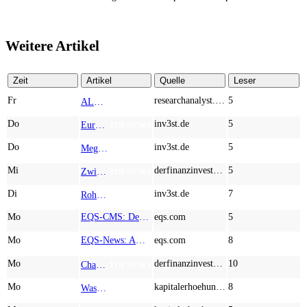
Weitere Artikel
Zeit
Artikel
Quelle
Leser
Fr
researchanalyst.com
5
ALMONTY INDUSTRIES - Das strategische Wolfram-Bollwerk gegen Chinas Rohstoff-Monopol
TOP NEWS
Do
inv3st.de
5
Europa vor Wolfram-Schock? Konzerne wie Airbus und Siemens unter Druck – Verdoppler bei Almonty möglich?
TOP NEWS
Do
inv3st.de
5
Megatrend KI-Infrastruktur: Das Billionen-Rennen von Palantir, Micron, American Atomics und AMD geht weiter
TOP NEWS
Mi
derfinanzinvestor.de
5
Zwischen Allzeithoch und M&A-Fieber: Adidas, Commerzbank, Desert Gold
TOP NEWS
Di
inv3st.de
7
Rohstoffaktien mit Potenzial: Endeavour Silver, Almonty Industries und Agnico Eagle im Fokus!
TOP NEWS
Mo
EQS-CMS: Deutsche Telekom AG: Veröffentlichung einer Kapitalmarktinformation
eqs.com
5
Mo
EQS-News: AUSTRIACARD HOLDINGS AG: Erfüllung der aufschiebenden Bedingung betreffend die kartellrechtlichen Freigaben im Zusammenhang mit dem freiwilligen Übernahmeangebot von DNP
eqs.com
8
Mo
derfinanzinvestor.de
10
Chancen & Risiken bei den Q2-Kennzahlen – Adobe, Almonty Industries, Apple, Microsoft
TOP NEWS
Mo
kapitalerhoehungen.de
8
Wasserstoff-Realität 2026: Nel ASA und A.H.T. Syngas liefern während sich BP zurückzieht
TOP NEWS