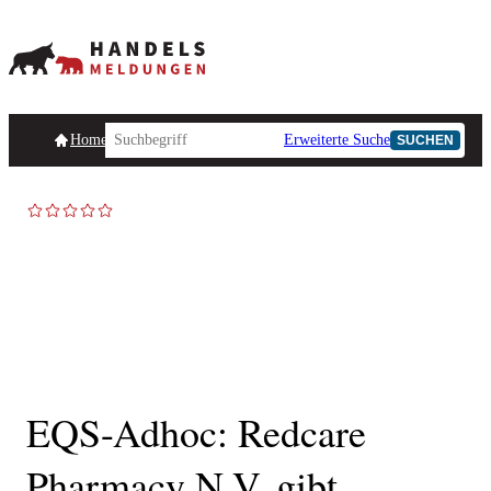
Homepage
Handelsmeldungen
Ad-Hoc-Meldungen
Erweiterte Suche
Unternehmensind
SUCHEN
AD-HOC
EQS-Adhoc: Redcare
Pharmacy N.V. gibt