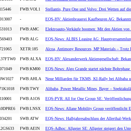
115446
FWB:VOL1
Stellantis, Pure One und Volvo: Drei Wetten auf di
013007
-
EQS-HV: Aktienbrauerei Kaufbeuren AG: Bekanntm
531013
FWB:AMC
Elektroauto-Verkäufe boomen: Mit den Aktien vo
569403
FWB:ALG
EQS-News: ALBIS Leasing AG: Hauptversammlung 202
721065
XETR:185
Alcoa, Antimony Resources, MP Materials – Trotz 
A37FTW0
FWB:ALXA
EQS-HV: Alexanderwerk Aktiengesellschaft: Beka
071049
FWB:KM00
EQS-News: Algo Grande startet nächste Bohrphase 
9W1027
FWB:AHLA
Neue Milliarden für TKMS, KI-Rally bei Alibaba u
71K1018
FWB:TWY
Alibaba, Power Metallic Mines, Bayer – Spektaku
110001
FWB:A1OS
EQS-PVR: All for One Group SE: Veröffentlichun
A0DPRE6
FWB:LNSX
EQS-News: Allane Mobility Group veröffentlicht E
034201
SWB:ATW
EQS-News: Halbjahresabschluss der Allerthal-Wer
2GS633
FWB:AEIN
EQS-Adhoc: Allgeier SE: Allgeier steigert den Ums