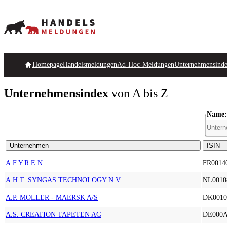
Homepage
Handelsmeldungen
Ad-Hoc-Meldungen
Unternehmensind
Unternehmensindex
von A bis Z
Name:
Unternehmen
ISIN
A.F.Y.R.E.N.
FR0014
A.H.T. SYNGAS TECHNOLOGY N.V.
NL0010
A.P. MOLLER - MAERSK A/S
DK0010
A.S. CREATION TAPETEN AG
DE000