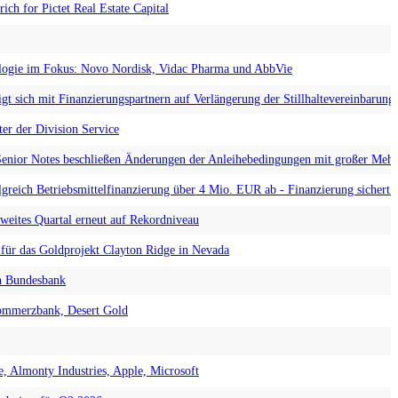
ich for Pictet Real Estate Capital
ologie im Fokus: Novo Nordisk, Vidac Pharma und AbbVie
ch mit Finanzierungspartnern auf Verlängerung der Stillhaltevereinbarung u
er der Division Service
enior Notes beschließen Änderungen der Anleihebedingungen mit großer Mehr
reich Betriebsmittelfinanzierung über 4 Mio. EUR ab - Finanzierung sichert W
weites Quartal erneut auf Rekordniveau
für das Goldprojekt Clayton Ridge in Nevada
en Bundesbank
ommerzbank, Desert Gold
 Almonty Industries, Apple, Microsoft