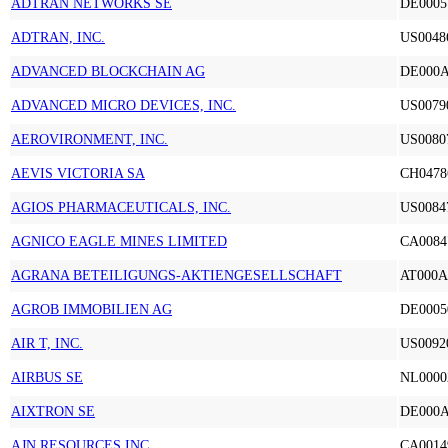
ADTRAN NETWORKS SE
DE0005
ADTRAN, INC.
US0048
ADVANCED BLOCKCHAIN AG
DE000
ADVANCED MICRO DEVICES, INC.
US0079
AEROVIRONMENT, INC.
US0080
AEVIS VICTORIA SA
CH0478
AGIOS PHARMACEUTICALS, INC.
US0084
AGNICO EAGLE MINES LIMITED
CA0084
AGRANA BETEILIGUNGS-AKTIENGESELLSCHAFT
AT000
AGROB IMMOBILIEN AG
DE0005
AIR T, INC.
US0092
AIRBUS SE
NL0000
AIXTRON SE
DE000
AJN RESOURCES INC.
CA0014