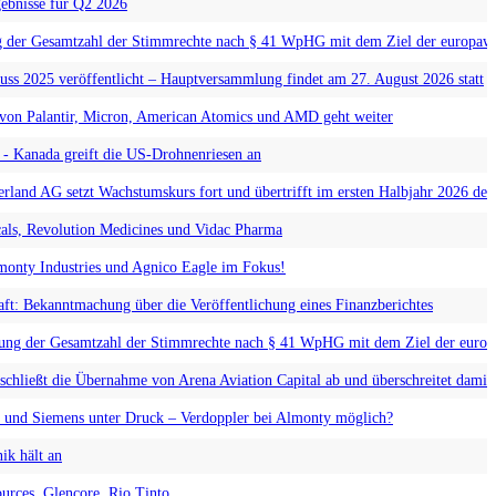
ebnisse für Q2 2026
g der Gesamtzahl der Stimmrechte nach § 41 WpHG mit dem Ziel der europawe
s 2025 veröffentlicht – Hauptversammlung findet am 27. August 2026 statt
 von Palantir, Micron, American Atomics und AMD geht weiter
 - Kanada greift die US-Drohnenriesen an
AG setzt Wachstumskurs fort und übertrifft im ersten Halbjahr 2026 den
als, Revolution Medicines und Vidac Pharma
lmonty Industries und Agnico Eagle im Fokus!
: Bekanntmachung über die Veröffentlichung eines Finanzberichtes
 der Gesamtzahl der Stimmrechte nach § 41 WpHG mit dem Ziel der europa
 schließt die Übernahme von Arena Aviation Capital ab und überschreitet dami
und Siemens unter Druck – Verdoppler bei Almonty möglich?
k hält an
urces, Glencore, Rio Tinto