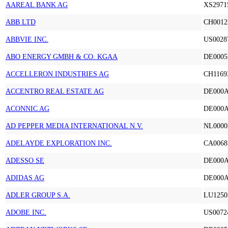
AAREAL BANK AG
XS2971
ABB LTD
CH0012
ABBVIE INC.
US0028
ABO ENERGY GMBH & CO. KGAA
DE0005
ACCELLERON INDUSTRIES AG
CH1169
ACCENTRO REAL ESTATE AG
DE000
ACONNIC AG
DE000
AD PEPPER MEDIA INTERNATIONAL N.V.
NL0000
ADELAYDE EXPLORATION INC.
CA0068
ADESSO SE
DE000
ADIDAS AG
DE000
ADLER GROUP S.A.
LU1250
ADOBE INC.
US0072