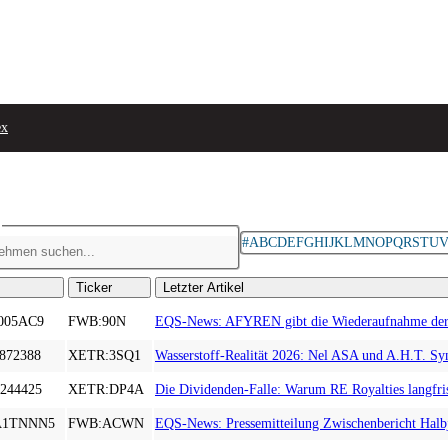
ex
#
A
B
C
D
E
F
G
H
I
J
K
L
M
N
O
P
Q
R
S
T
U
Ticker
Letzter Artikel
005AC9
FWB:90N
EQS-News: AFYREN gibt die Wiederaufnahme der Pro
872388
XETR:3SQ1
Wasserstoff-Realität 2026: Nel ASA und A.H.T. Syn
244425
XETR:DP4A
Die Dividenden-Falle: Warum RE Royalties langfristi
A1TNNN5
FWB:ACWN
EQS-News: Pressemitteilung Zwischenbericht Halb