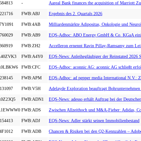
584813
-
Aareal Bank finances the acquisition of Marriott Zur
221716
FWB:ABJ
Ergebnis des 2. Quartals 2026
7Y1091
FWB:4AB
Milliardenmärkte Adipositas, Onkologie und Neur
760029
FWB:AB9
EQS-Adhoc: ABO Energy GmbH & Co. KGaA einigt si
360919
FWB:ZH2
Accelleron ernennt Ravin Pillay-Ramsamy zum Leit
A40ZVK3
FWB:A4Y0
EQS-News: Anleihegläubiger der Reinstated 2026 S
A0LBKW6
FWB:CFC
EQS-Adhoc: aconnic AG: aconnic AG schließt erfolg
238145
FWB:APM
EQS-Adhoc: ad pepper media International N.V.: Z
131097
FWB:V5H
Adelayde Exploration beauftragt Bohrunternehmen 
A0Z23Q5
FWB:ADN1
EQS-News: adesso erhält Auftrag bei der Deutsch
A1EWWW0
FWB:ADS
Zwischen Allzeithoch und M&A-Fieber: Adidas, C
154413
FWB:ADJ
EQS-News: Adler stärkt seinen Immobilienbestand
4F1012
FWB:ADB
Chancen & Risiken bei den Q2-Kennzahlen – Adobe,