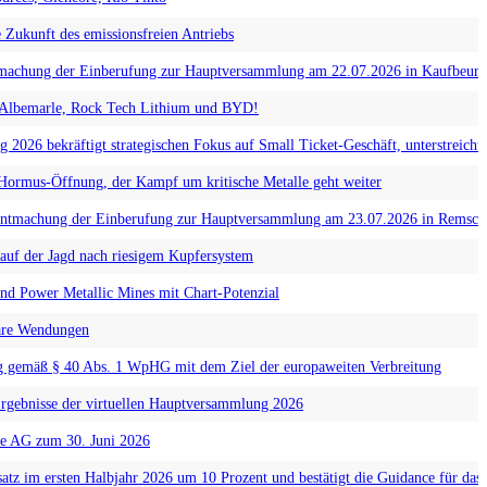
e Zukunft des emissionsfreien Antriebs
achung der Einberufung zur Hauptversammlung am 22.07.2026 in Kaufbeuren
n Albemarle, Rock Tech Lithium und BYD!
6 bekräftigt strategischen Fokus auf Small Ticket-Geschäft, unterstreicht r
Hormus-Öffnung, der Kampf um kritische Metalle geht weiter
nntmachung der Einberufung zur Hauptversammlung am 23.07.2026 in Remsche
auf der Jagd nach riesigem Kupfersystem
nd Power Metallic Mines mit Chart-Potenzial
läre Wendungen
g gemäß § 40 Abs. 1 WpHG mit dem Ziel der europaweiten Verbreitung
rgebnisse der virtuellen Hauptversammlung 2026
ke AG zum 30. Juni 2026
atz im ersten Halbjahr 2026 um 10 Prozent und bestätigt die Guidance für das