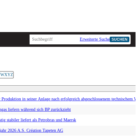
Erweiterte Suche
SUCHEN
V
W
X
Y
Z
duktion in seiner Anlage nach erfolgreich abgeschlossenem technischem War
gas liefern während sich BP zurückzieht
g stabiler liefert als Petrobras und Maersk
jahr 2026 A.S. Création Tapeten AG