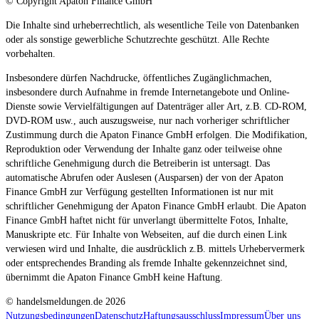
© Copyright Apaton Finance GmbH
Die Inhalte sind urheberrechtlich, als wesentliche Teile von Datenbanken
oder als sonstige gewerbliche Schutzrechte geschützt. Alle Rechte
vorbehalten.
Insbesondere dürfen Nachdrucke, öffentliches Zugänglichmachen,
insbesondere durch Aufnahme in fremde Internetangebote und Online-
Dienste sowie Vervielfältigungen auf Datenträger aller Art, z.B. CD-ROM,
DVD-ROM usw., auch auszugsweise, nur nach vorheriger schriftlicher
Zustimmung durch die Apaton Finance GmbH erfolgen. Die Modifikation,
Reproduktion oder Verwendung der Inhalte ganz oder teilweise ohne
schriftliche Genehmigung durch die Betreiberin ist untersagt. Das
automatische Abrufen oder Auslesen (Ausparsen) der von der Apaton
Finance GmbH zur Verfügung gestellten Informationen ist nur mit
schriftlicher Genehmigung der Apaton Finance GmbH erlaubt. Die Apaton
Finance GmbH haftet nicht für unverlangt übermittelte Fotos, Inhalte,
Manuskripte etc. Für Inhalte von Webseiten, auf die durch einen Link
verwiesen wird und Inhalte, die ausdrücklich z.B. mittels Urhebervermerk
oder entsprechendes Branding als fremde Inhalte gekennzeichnet sind,
übernimmt die Apaton Finance GmbH keine Haftung.
© handelsmeldungen.de
2026
Nutzungsbedingungen
Datenschutz
Haftungsausschluss
Impressum
Über uns