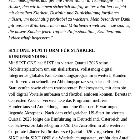
Premiumsegments und gezielte Investitionen in Technologie – ein
Ansatz, den wir in einem sicherlich künftig weiter volatilen Umfeld
mit derselben Klarheit, Disziplin und Zurückhaltung fortführen
müssen, um nachhaltig profitabel zu wachsen. Mein besonderer Dank
gilt unseren Mitarbeiterinnen und Mitarbeitern weltweit – sie sind es,
die unsere Kunden jeden Tag mit Professionalität, Exzellenz und
Leidenschaft begeistern."
SIXT ONE: PLATTFORM FÜR STÄRKERE
KUNDENBINDUNG
Mit SIXT ONE hat SIXT im vierten Quartal 2025 seine
Mobilitätsplattform um ein skalierbares, vollständig digital
integriertes globales Kundenbindungsprogramm erweitert. Kunden
profitieren von schnelleren Abholungsprozessen, klar definierten
Statusstufen sowie einem transparenten Punktesystem, mit dem sie
voll digital Vorteile aufbauen und flexibel einlösen können. Bereits in
den ersten Wochen verzeichnete das Programm mehrere
Hunderttausend Anmeldungen und eine über den Erwartungen
liegende Akzeptanz. Nach dem erfolgreichen US-Start im vierten
Quartal 2025 folgte die Einführung in Deutschland, Österreich und
der Schweiz zu Jahresbeginn 2026. Das Ausrollen in alle weiteren
Corporate Länder ist für das erste Quartal 2026 vorgesehen. Für
SIXT stärkt SIXT ONE die Wiederbuchungsraten, erhöht den Anteil