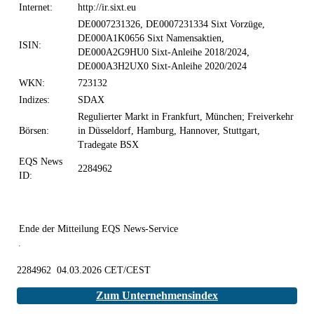
Internet:
http://ir.sixt.eu
DE0007231326, DE0007231334 Sixt Vorzüge,
DE000A1K0656 Sixt Namensaktien,
ISIN:
DE000A2G9HU0 Sixt-Anleihe 2018/2024,
DE000A3H2UX0 Sixt-Anleihe 2020/2024
WKN:
723132
Indizes:
SDAX
Regulierter Markt in Frankfurt, München; Freiverkehr
Börsen:
in Düsseldorf, Hamburg, Hannover, Stuttgart,
Tradegate BSX
EQS News
2284962
ID:
Ende der Mitteilung
EQS News-Service
2284962 04.03.2026 CET/CEST
Zum Unternehmensindex