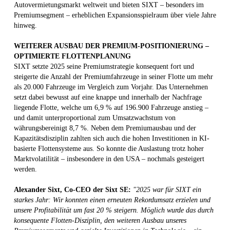
Autovermietungsmarkt weltweit und bieten SIXT – besonders im
Premiumsegment – erheblichen Expansionsspielraum über viele Jahre
hinweg.
WEITERER AUSBAU DER PREMIUM-POSITIONIERUNG –
OPTIMIERTE FLOTTENPLANUNG
SIXT setzte 2025 seine Premiumstrategie konsequent fort und
steigerte die Anzahl der Premiumfahrzeuge in seiner Flotte um mehr
als 20.000 Fahrzeuge im Vergleich zum Vorjahr. Das Unternehmen
setzt dabei bewusst auf eine knappe und innerhalb der Nachfrage
liegende Flotte, welche um 6,9 % auf 196.900 Fahrzeuge anstieg –
und damit unterproportional zum Umsatzwachstum von
währungsbereinigt 8,7 %. Neben dem Premiumausbau und der
Kapazitätsdisziplin zahlten sich auch die hohen Investitionen in KI-
basierte Flottensysteme aus. So konnte die Auslastung trotz hoher
Marktvolatilität – insbesondere in den USA – nochmals gesteigert
werden.
Alexander Sixt, Co-CEO der Sixt SE:
"2025 war für SIXT ein
starkes Jahr: Wir konnten einen erneuten Rekordumsatz erzielen und
unsere Profitabilität um fast 20 % steigern. Möglich wurde das durch
konsequente Flotten-Disziplin, den weiteren Ausbau unseres