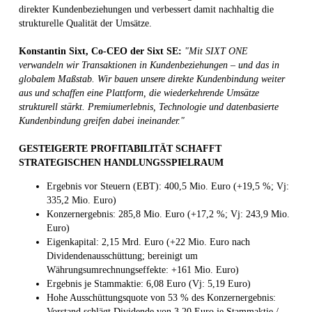
direkter Kundenbeziehungen und verbessert damit nachhaltig die
strukturelle Qualität der Umsätze.
Konstantin Sixt, Co-CEO der Sixt SE:
"Mit SIXT ONE
verwandeln wir Transaktionen in Kundenbeziehungen – und das in
globalem Maßstab. Wir bauen unsere direkte Kundenbindung weiter
aus und schaffen eine Plattform, die wiederkehrende Umsätze
strukturell stärkt. Premiumerlebnis, Technologie und datenbasierte
Kundenbindung greifen dabei ineinander."
GESTEIGERTE PROFITABILITÄT SCHAFFT
STRATEGISCHEN HANDLUNGSSPIELRAUM
Ergebnis vor Steuern (EBT): 400,5 Mio. Euro (+19,5 %; Vj:
335,2 Mio. Euro)
Konzernergebnis: 285,8 Mio. Euro (+17,2 %; Vj: 243,9 Mio.
Euro)
Eigenkapital: 2,15 Mrd. Euro (+22 Mio. Euro nach
Dividendenausschüttung; bereinigt um
Währungsumrechnungseffekte: +161 Mio. Euro)
Ergebnis je Stammaktie: 6,08 Euro (Vj: 5,19 Euro)
Hohe Ausschüttungsquote von 53 % des Konzernergebnis:
Vorstand schlägt Dividende von 3,20 Euro je Stammaktie /