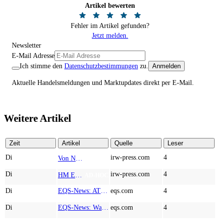
Artikel bewerten
Fehler im Artikel gefunden?
Jetzt melden.
Newsletter
E-Mail Adresse
Ich stimme den
Datenschutzbestimmungen
zu.
Anmelden
Aktuelle Handelsmeldungen und Marktupdates direkt per E-Mail.
Weitere Artikel
Zeit
Artikel
Quelle
Leser
Di
irw-press.com
4
Von Nodestream zu Nodestream: Warum resiliente Kommunikation zu einem strategischen Faktor in der modernen Verteidigung wird
AD-HOC
Di
irw-press.com
4
HM Exploration bohrt in Lewis Pilley’s 18,45 Meter mit 1,14 % Cu, 2,42 % Zn, 16,74 g/t Ag und 0,32 g/t Au in der oberen Linse und 5,42 m mit 1,99 % Cu, 1,66 % Zn, 15,49 g/t Ag und 0,8 g/t Au in der unteren Linse
AD-HOC
Di
EQS-News: AT&S startet mit einem starken Quartal in das neue Geschäftsjahr und bestätigt den Ausblick für das Gesamtjahr
eqs.com
4
Di
EQS-News: WashTec AG: Rekordumsatz von Mio. € 247,8 im ersten Halbjahr vor allem getrieben durch die Business Line Equipment; EBIT Marge bei 7,1%
eqs.com
4