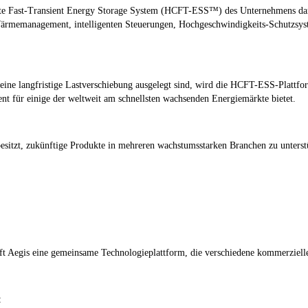
te Fast-Transient Energy Storage System (HCFT-ESS™)
des Unternehmens dar
Wärmemanagement, intelligenten Steuerungen, Hochgeschwindigkeits-Schutzsyst
ine langfristige Lastverschiebung ausgelegt sind, wird die HCFT-ESS-Plattform 
nt für einige der weltweit am schnellsten wachsenden Energiemärkte bietet.
esitzt, zukünftige Produkte in mehreren wachstumsstarken Branchen zu unterstü
ft Aegis eine gemeinsame Technologieplattform, die verschiedene kommerzielle 
: