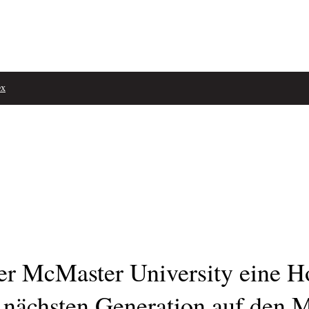
ex
er McMaster University eine H
 nächsten Generation auf den M