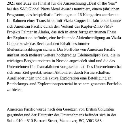
2021 und 2022 als Finalist für die Auszeichnung „Deal of the Year“
bei den S&P Global Platts Metal Awards nominiert, einem jährlichen
Programm, das beispielhafte Leistungen in 16 Kategorien anerkennt.
Im Rahmen einer Transaktion mit Vizsla Copper im Jahr 2025 konnte
sich American Pacific durch den Verkauf des Kupfer-Zink-VMS-
Projekts Palmer in Alaska, das sich in einer fortgeschrittenen Phase
der Exploration befindet, eine bedeutende Aktienbeteiligung an Vizsla
Copper sowie das Recht auf den Erhalt bestimmter
Meilensteinzahlungen sichern. Das Portfolio von American Pacific
umfasst auch mehrere weitere hochgradige Edelmetallprojekte, die in
wichtigen Bergbaurevieren in Nevada angesiedelt sind und die das
Unternehmen für Transaktionen vorgesehen hat. Das Unternehmen hat
sich zum Ziel gesetzt, seinen Aktionären durch Partnerschaften,
Ausgliederungen und die aktive Exploration eine Beteiligung an
Entdeckungs- und Explorationspotenzial in seinem gesamten Portfolio
zu bieten.
American Pacific wurde nach den Gesetzen von British Columbia
gegründet und der Hauptsitz des Unternehmens befindet sich in der
Suite 910 – 510 Burrard Street, Vancouver, BC, V6C 3A8.