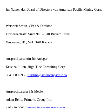
Im Namen des Board
of
Directors von American
Pacific
Mining
Corp:
Warwick Smith, CEO & Direktor
Firmenzentrale:
Suite
910
–
510
Burrard
Street
Vancouver, BC, V6C 3A8 Kanada
Ansprechpartnerin für Anleger:
Kristina
Pillon,
High
Tide
Consulting
Corp.
604.908.1695 /
Kristina@americanpacific.ca
Ansprechpartner für Medien:
Adam
Bello,
Primoris
Group
Inc.
416.489.0092 /
media@primorisgroup.com