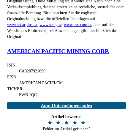
Originalfassung. Diese Mitteilung stellt weder eine Kauf- noch eine
Verkaufsempfehlung dar und ersetzt keine rechtliche, steuerliche oder
finanzielle Beratung. Bitte beachten Sie die englische
Originalmeldung bzw. die offiziellen Unterlagen auf
www.sedarplus.ca
,
www.sec.gov
,
www.asx.com.au
oder auf der
Website des Emittenten; bei Abweichungen gilt ausschließlich das
Original.
AMERICAN PACIFIC MINING CORP.
ISIN
CA0287921096
FISN
AMERICAN PACIFI/CM
TICKER
FWB:1QC
Zum Unternehmensindex
Artikel bewerten
Fehler im Artikel gefunden?