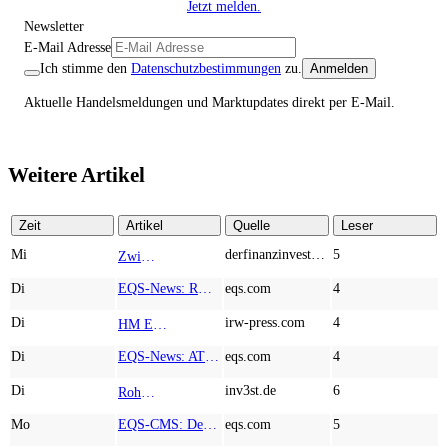
Jetzt melden.
Newsletter
E-Mail Adresse
Ich stimme den
Datenschutzbestimmungen
zu.
Anmelden
Aktuelle Handelsmeldungen und Marktupdates direkt per E-Mail.
Weitere Artikel
Zeit
Artikel
Quelle
Leser
Mi
derfinanzinvestor.de
5
Zwischen Allzeithoch und M&A-Fieber: Adidas, Commerzbank, Desert Gold
TOP NEWS
Di
EQS-News: RM Rheiner Management AG: Halbjahresergebnis 2026
eqs.com
4
Di
irw-press.com
4
HM Exploration bohrt in Lewis Pilley’s 18,45 Meter mit 1,14 % Cu, 2,42 % Zn, 16,74 g/t Ag und 0,32 g/t Au in der oberen Linse und 5,42 m mit 1,99 % Cu, 1,66 % Zn, 15,49 g/t Ag und 0,8 g/t Au in der unteren Linse
AD-HOC
Di
EQS-News: AT&S startet mit einem starken Quartal in das neue Geschäftsjahr und bestätigt den Ausblick für das Gesamtjahr
eqs.com
4
Di
inv3st.de
6
Rohstoffaktien mit Potenzial: Endeavour Silver, Almonty Industries und Agnico Eagle im Fokus!
TOP NEWS
Mo
EQS-CMS: Deutsche Telekom AG: Veröffentlichung einer Kapitalmarktinformation
eqs.com
5