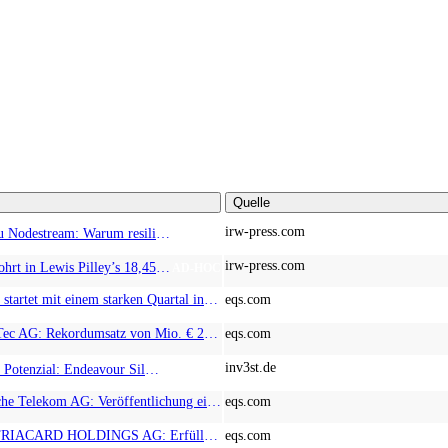
Quelle
irw-press.com
Von Nodestream zu Nodestream: Warum resiliente Kommunikation zu einem strategischen Faktor in der modernen Verteidigung wird
AD-HOC
irw-press.com
HM Exploration bohrt in Lewis Pilley’s 18,45 Meter mit 1,14 % Cu, 2,42 % Zn, 16,74 g/t Ag und 0,32 g/t Au in der oberen Linse und 5,42 m mit 1,99 % Cu, 1,66 % Zn, 15,49 g/t Ag und 0,8 g/t Au in der unteren Linse
AD-HOC
EQS-News: AT&S startet mit einem starken Quartal in das neue Geschäftsjahr und bestätigt den Ausblick für das Gesamtjahr
eqs.com
EQS-News: WashTec AG: Rekordumsatz von Mio. € 247,8 im ersten Halbjahr vor allem getrieben durch die Business Line Equipment; EBIT Marge bei 7,1%
eqs.com
inv3st.de
Rohstoffaktien mit Potenzial: Endeavour Silver, Almonty Industries und Agnico Eagle im Fokus!
TOP NEWS
EQS-CMS: Deutsche Telekom AG: Veröffentlichung einer Kapitalmarktinformation
eqs.com
EQS-News: AUSTRIACARD HOLDINGS AG: Erfüllung der aufschiebenden Bedingung betreffend die kartellrechtlichen Freigaben im Zusammenhang mit dem freiwilligen Übernahmeangebot von DNP
eqs.com