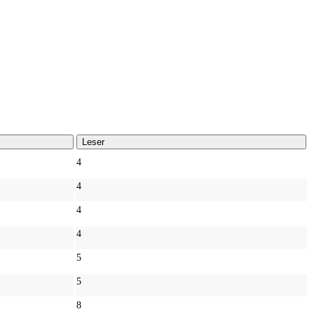
Leser
4
4
4
4
5
5
8