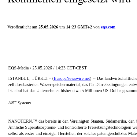
25.05.2026
14:23 GMT+2
eqs.com
Veröffentlicht am
um
von
EQS-Media / 25.05.2026 / 14:23 CET/CEST
ISTANBUL, TÜRKEI – (
EuropeNewswire.net
) --
Das landwirtschaftlic
zellulosebasierten Wasserspeichermaterial, das für Dürrebedingungen en
Istanbul hat das Unternehmen bisher etwa 5 Millionen US-Dollar gesammel
ANT Systems
NANOTERN,™ das bereits in den Vereinigten Staaten, Südamerika, den Golf
Ähnliche Superabsorptions- und kontrollierte Freisetzungstechnologien w
selbst als erster und einziger Hersteller, der solches patentgeschütztes Mat