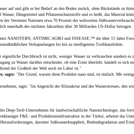
 auf und gibt es bei Bedarf an den Boden zurück, ohne Rückstände zu hinter
el Wasser, Düngemittel und Pflanzenschutzstoffe und es heißt, das Material k
ten der Vereinten Nationen etwa 70 Prozent des weltweiten Süßwasserverbrauch
tlich innerhalb des nächsten Jahrzehnts über 30 Milliarden US-Dollar betragen.
n unter NANOTERN, ANTIMIC AGRO und INSEASE,™ die über 15 Jahre Forschun
omaßstäblichen Verkapselungen bis hin zu intelligenten Treibhausfolien.
 eigentliche Durchbruch ist nicht, weniger Wasser zu verbrauchen sondern es z
ugang zu Wasser darüber entscheidet, ob eine Ernte überlebt, handelt es sich ni
hrend der Großteil der Welt noch im Labor ist."
r, sagte:
"Der Grund, warum diese Produkte nano sind, ist einfach: Mit weniger
ernehmen, sagte: "Im Angesicht der Klimakrise und des Wasserstresses, den wir
 Deep-Tech-Unternehmen für landwirtschaftliche Nanotechnologie, das fortschr
rstklassiger F&E- und Produktionsinfrastruktur in der Türkei, arbeitet das Unt
le Herausforderungen, darunter Süßwasserknappheit, Bodendegradation und Ernä