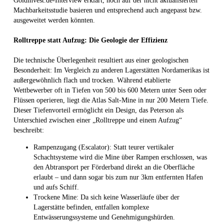
Goldinvest.de-Interview erklärt, noch auf der nicht aktualisierten
Machbarkeitsstudie basieren und entsprechend auch angepasst bzw.
ausgeweitet werden könnten.
Rolltreppe statt Aufzug: Die Geologie der Effizienz
Die technische Überlegenheit resultiert aus einer geologischen
Besonderheit: Im Vergleich zu anderen Lagerstätten Nordamerikas ist
außergewöhnlich flach und trocken. Während etablierte
Wettbewerber oft in Tiefen von 500 bis 600 Metern unter Seen oder
Flüssen operieren, liegt die Atlas Salt-Mine in nur 200 Metern Tiefe.
Dieser Tiefenvorteil ermöglicht ein Design, das Peterson als
Unterschied zwischen einer „Rolltreppe und einem Aufzug“
beschreibt:
Rampenzugang (Escalator): Statt teurer vertikaler
Schachtsysteme wird die Mine über Rampen erschlossen, was
den Abtransport per Förderband direkt an die Oberfläche
erlaubt – und dann sogar bis zum nur 3km entfernten Hafen
und aufs Schiff.
Trockene Mine: Da sich keine Wasserläufe über der
Lagerstätte befinden, entfallen komplexe
Entwässerungssysteme und Genehmigungshürden.