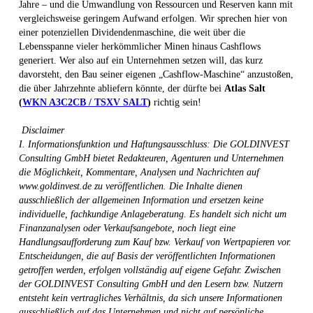
Jahre – und die Umwandlung von Ressourcen und Reserven kann mit
vergleichsweise geringem Aufwand erfolgen. Wir sprechen hier von
einer potenziellen Dividendenmaschine, die weit über die
Lebensspanne vieler herkömmlicher Minen hinaus Cashflows
generiert. Wer also auf ein Unternehmen setzen will, das kurz
davorsteht, den Bau seiner eigenen „Cashflow-Maschine“ anzustoßen,
die über Jahrzehnte abliefern könnte, der dürfte bei
Atlas Salt
(
WKN A3C2CB / TSXV SALT
)
richtig sein!
Disclaimer
I. Informationsfunktion und Haftungsausschluss: Die GOLDINVEST
Consulting GmbH bietet Redakteuren, Agenturen und Unternehmen
die Möglichkeit, Kommentare, Analysen und Nachrichten auf
www.goldinvest.de zu veröffentlichen. Die Inhalte dienen
ausschließlich der allgemeinen Information und ersetzen keine
individuelle, fachkundige Anlageberatung. Es handelt sich nicht um
Finanzanalysen oder Verkaufsangebote, noch liegt eine
Handlungsaufforderung zum Kauf bzw. Verkauf von Wertpapieren vor.
Entscheidungen, die auf Basis der veröffentlichten Informationen
getroffen werden, erfolgen vollständig auf eigene Gefahr. Zwischen
der GOLDINVEST Consulting GmbH und den Lesern bzw. Nutzern
entsteht kein vertragliches Verhältnis, da sich unsere Informationen
ausschließlich auf das Unternehmen und nicht auf persönliche