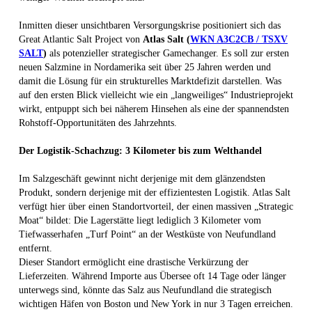
Inmitten dieser unsichtbaren Versorgungskrise positioniert sich das
Great Atlantic Salt Project von
Atlas Salt (
WKN A3C2CB / TSXV
SALT
)
als potenzieller strategischer Gamechanger. Es soll zur ersten
neuen Salzmine in Nordamerika seit über 25 Jahren werden und
damit die Lösung für ein strukturelles Marktdefizit darstellen. Was
auf den ersten Blick vielleicht wie ein „langweiliges“ Industrieprojekt
wirkt, entpuppt sich bei näherem Hinsehen als eine der spannendsten
Rohstoff-Opportunitäten des Jahrzehnts.
Der Logistik-Schachzug: 3 Kilometer bis zum Welthandel
Im Salzgeschäft gewinnt nicht derjenige mit dem glänzendsten
Produkt, sondern derjenige mit der effizientesten Logistik. Atlas Salt
verfügt hier über einen Standortvorteil, der einen massiven „Strategic
Moat“ bildet: Die Lagerstätte liegt lediglich 3 Kilometer vom
Tiefwasserhafen „Turf Point“ an der Westküste von Neufundland
entfernt.
Dieser Standort ermöglicht eine drastische Verkürzung der
Lieferzeiten. Während Importe aus Übersee oft 14 Tage oder länger
unterwegs sind, könnte das Salz aus Neufundland die strategisch
wichtigen Häfen von Boston und New York in nur 3 Tagen erreichen.