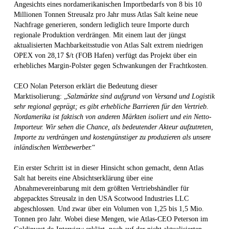
Angesichts eines nordamerikanischen Importbedarfs von 8 bis 10
Millionen Tonnen Streusalz pro Jahr muss Atlas Salt keine neue
Nachfrage generieren, sondern lediglich teure Importe durch
regionale Produktion verdrängen. Mit einem laut der jüngst
aktualisierten Machbarkeitsstudie von Atlas Salt extrem niedrigen
OPEX von 28,17 $/t (FOB Hafen) verfügt das Projekt über ein
erhebliches Margin-Polster gegen Schwankungen der Frachtkosten.
CEO Nolan Peterson erklärt die Bedeutung dieser
Marktisolierung: „
Salzmärkte sind aufgrund von Versand und Logistik
sehr regional geprägt; es gibt erhebliche Barrieren für den Vertrieb.
Nordamerika ist faktisch von anderen Märkten isoliert und ein Netto-
Importeur. Wir sehen die Chance, als bedeutender Akteur aufzutreten,
Importe zu verdrängen und kostengünstiger zu produzieren als unsere
inländischen Wettbewerber.
“
Ein erster Schritt ist in dieser Hinsicht schon gemacht, denn Atlas
Salt hat bereits eine Absichtserklärung über eine
Abnahmevereinbarung mit dem größten Vertriebshändler für
abgepacktes Streusalz in den USA Scotwood Industries LLC
abgeschlossen. Und zwar über ein Volumen von 1,25 bis 1,5 Mio.
Tonnen pro Jahr. Wobei diese Mengen, wie Atlas-CEO Peterson im