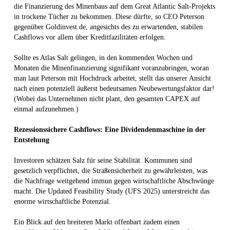
die Finanzierung des Minenbaus auf dem Great Atlantic Salt-Projekts
in trockene Tücher zu bekommen. Diese dürfte, so CEO Peterson
gegenüber Goldinvest.de, angesichts des zu erwartenden, stabilen
Cashflows vor allem über Kreditfazilitäten erfolgen.
Sollte es Atlas Salt gelingen, in den kommenden Wochen und
Monaten die Minenfinanzierung signifikant voranzubringen, woran
man laut Peterson mit Hochdruck arbeitet, stellt das unserer Ansicht
nach einen potenziell äußerst bedeutsamen Neubewertungsfaktor dar!
(Wobei das Unternehmen nicht plant, den gesamten CAPEX auf
einmal aufzunehmen.)
Rezessionssichere Cashflows: Eine Dividendenmaschine in der
Entstehung
Investoren schätzen Salz für seine Stabilität. Kommunen sind
gesetzlich verpflichtet, die Straßensicherheit zu gewährleisten, was
die Nachfrage weitgehend immun gegen wirtschaftliche Abschwünge
macht. Die Updated Feasibility Study (UFS 2025) unterstreicht das
enorme wirtschaftliche Potenzial.
Ein Blick auf den breiteren Markt offenbart zudem einen