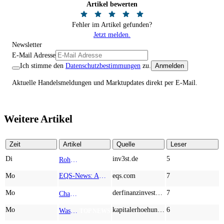
Artikel bewerten
Fehler im Artikel gefunden?
Jetzt melden.
Newsletter
E-Mail Adresse
Ich stimme den
Datenschutzbestimmungen
zu.
Anmelden
Aktuelle Handelsmeldungen und Marktupdates direkt per E-Mail.
Weitere Artikel
Zeit
Artikel
Quelle
Leser
Di
inv3st.de
5
Rohstoffaktien mit Potenzial: Endeavour Silver, Almonty Industries und Agnico Eagle im Fokus!
TOP NEWS
Mo
EQS-News: AUSTRIACARD HOLDINGS AG: Erfüllung der aufschiebenden Bedingung betreffend die kartellrechtlichen Freigaben im Zusammenhang mit dem freiwilligen Übernahmeangebot von DNP
eqs.com
7
Mo
derfinanzinvestor.de
7
Chancen & Risiken bei den Q2-Kennzahlen – Adobe, Almonty Industries, Apple, Microsoft
TOP NEWS
Mo
kapitalerhoehungen.de
6
Wasserstoff-Realität 2026: Nel ASA und A.H.T. Syngas liefern während sich BP zurückzieht
TOP NEWS