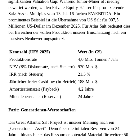
signifikanten Valuation Gap: Während Junior-Miner oft niedrig
bewertet werden, zahlen Private-Equity-Häuser für produzierende
Salz-Assets Multiples vom 13- bis 16-fachen EV/EBITDA. Ein
prominentes Beispiel ist die Übernahme von US Salt für 907,5
Millionen US-Dollar im Dezember 2025. Für Atlas Salt bedeutet dies
bei Erreichen der vollen Produktion unserer Einschätzung nach ein
massives Neubewertungspotenzial.
Kennzahl (UFS 2025)
Wert (in C$)
Produktionsrate
4,0 Mio. Tonnen / Jahr
NPV (8% Diskontsatz, nach Steuern)
920 Mio. $
IRR (nach Steuern)
21,3 %
Jährlicher freier Cashflow (in Betrieb)
188 Mio. $
Amortisationszeit (Payback)
4,2 Jahre
Minenlebensdauer (Reserven)
24 Jahre
Fazit: Generationen-Werte schaffen
Das Great Atlantic Salt Project ist unserer Meinung nach ein
„Generationen-Asset“. Denn über die initialen Reserven von 24
Jahren hinaus bietet das Ressourcenpotenzial Material für weitere 50