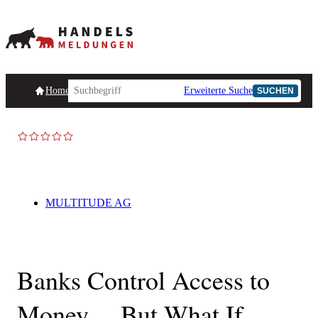
Homepage
Handelsmeldungen
Ad-Hoc-Meldungen
Erweiterte Suche
Unternehmensind
SUCHEN
TOP NEWS
MULTITUDE AG
Banks Control Access to
Money… But What If