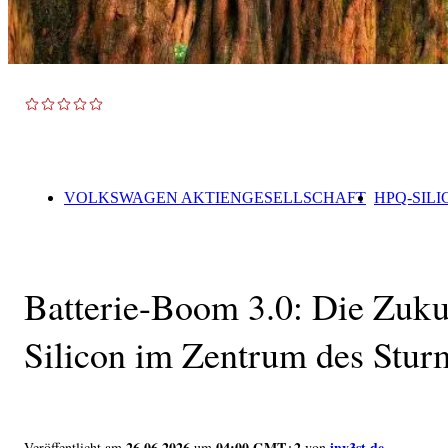
VOLKSWAGEN AKTIENGESELLSCHAFT
HPQ-SILI
Batterie-Boom 3.0: Die Zuku
Silicon im Zentrum des Stur
26.06.2026
04:00 GMT+2
inv3st.de
Veröffentlicht am
um
von