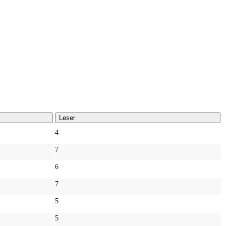
Leser
4
7
6
7
5
5