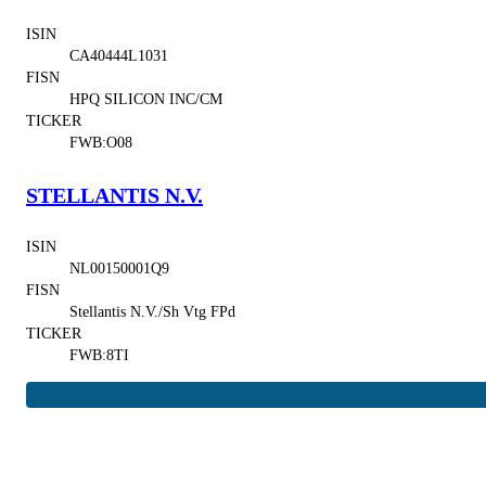
ISIN
CA40444L1031
FISN
HPQ SILICON INC/CM
TICKER
FWB:O08
STELLANTIS N.V.
ISIN
NL00150001Q9
FISN
Stellantis N.V./Sh Vtg FPd
TICKER
FWB:8TI