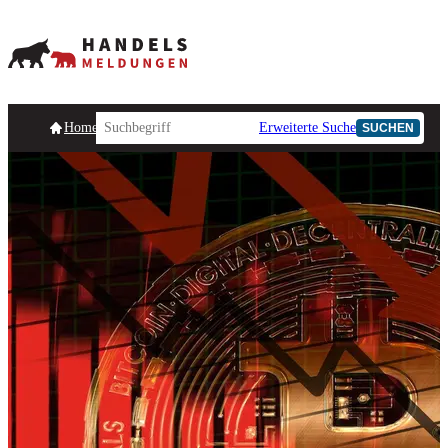
Homepage
Handelsmeldungen
Ad-Hoc-Meldungen
Erweiterte Suche
Unternehmensind
SUCHEN