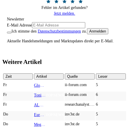
Fehler im Artikel gefunden?
Jetzt melden.
Newsletter
E-Mail Adresse
Ich stimme den
Datenschutzbestimmungen
zu.
Anmelden
Aktuelle Handelsmeldungen und Marktupdates direkt per E-Mail.
Weitere Artikel
Zeit
Artikel
Quelle
Leser
Fr
ii-forum.com
5
Globex Mining Enterprises: What If the Smartest Mining Bet Isn’t a Mine?
TOP NEWS
Fr
ii-forum.com
6
Tonies: The Screen-Free Audio Revolution Taking Over Children’s Rooms Worldwide
TOP NEWS
Fr
researchanalyst.com
6
ALMONTY INDUSTRIES - Das strategische Wolfram-Bollwerk gegen Chinas Rohstoff-Monopol
TOP NEWS
Do
inv3st.de
5
Europa vor Wolfram-Schock? Konzerne wie Airbus und Siemens unter Druck – Verdoppler bei Almonty möglich?
TOP NEWS
Do
inv3st.de
5
Megatrend KI-Infrastruktur: Das Billionen-Rennen von Palantir, Micron, American Atomics und AMD geht weiter
TOP NEWS