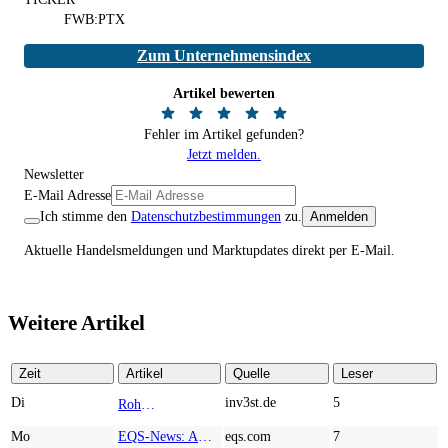
FWB:PTX
Zum Unternehmensindex
Artikel bewerten
Fehler im Artikel gefunden?
Jetzt melden.
Newsletter
E-Mail Adresse
Ich stimme den
Datenschutzbestimmungen
zu.
Anmelden
Aktuelle Handelsmeldungen und Marktupdates direkt per E-Mail.
Weitere Artikel
Zeit
Artikel
Quelle
Leser
Di
inv3st.de
5
Rohstoffaktien mit Potenzial: Endeavour Silver, Almonty Industries und Agnico Eagle im Fokus!
TOP NEWS
Mo
EQS-News: AUSTRIACARD HOLDINGS AG: Erfüllung der aufschiebenden Bedingung betreffend die kartellrechtlichen Freigaben im Zusammenhang mit dem freiwilligen Übernahmeangebot von DNP
eqs.com
7