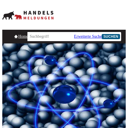
Homepage
Handelsmeldungen
Ad-Hoc-Meldungen
Erweiterte Suche
Unternehmensind
SUCHEN