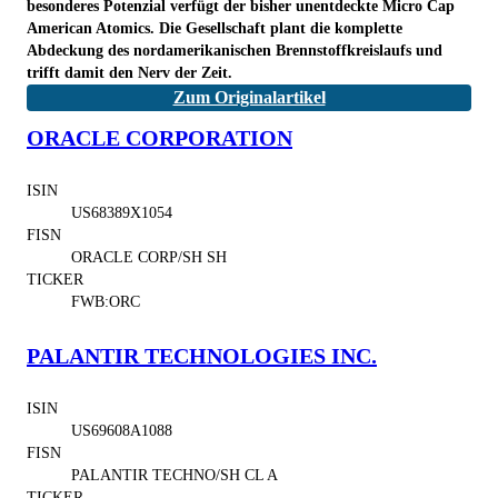
besonderes Potenzial verfügt der bisher unentdeckte Micro Cap
American Atomics. Die Gesellschaft plant die komplette
Abdeckung des nordamerikanischen Brennstoffkreislaufs und
trifft damit den Nerv der Zeit.
Zum Originalartikel
ORACLE CORPORATION
ISIN
US68389X1054
FISN
ORACLE CORP/SH SH
TICKER
FWB:ORC
PALANTIR TECHNOLOGIES INC.
ISIN
US69608A1088
FISN
PALANTIR TECHNO/SH CL A
TICKER