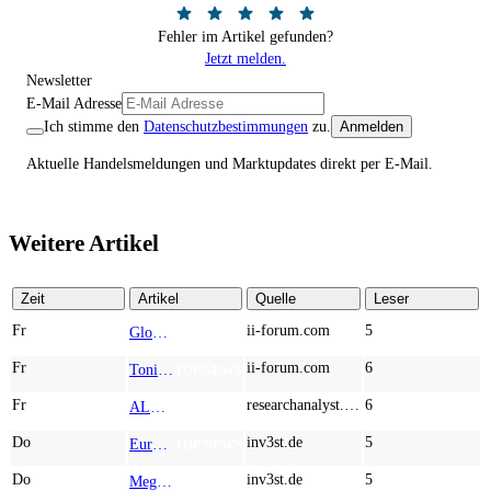
Fehler im Artikel gefunden?
Jetzt melden.
Newsletter
E-Mail Adresse
Ich stimme den
Datenschutzbestimmungen
zu.
Anmelden
Aktuelle Handelsmeldungen und Marktupdates direkt per E-Mail.
Weitere Artikel
Zeit
Artikel
Quelle
Leser
Fr
ii-forum.com
5
Globex Mining Enterprises: What If the Smartest Mining Bet Isn’t a Mine?
TOP NEWS
Fr
ii-forum.com
6
Tonies: The Screen-Free Audio Revolution Taking Over Children’s Rooms Worldwide
TOP NEWS
Fr
researchanalyst.com
6
ALMONTY INDUSTRIES - Das strategische Wolfram-Bollwerk gegen Chinas Rohstoff-Monopol
TOP NEWS
Do
inv3st.de
5
Europa vor Wolfram-Schock? Konzerne wie Airbus und Siemens unter Druck – Verdoppler bei Almonty möglich?
TOP NEWS
Do
inv3st.de
5
Megatrend KI-Infrastruktur: Das Billionen-Rennen von Palantir, Micron, American Atomics und AMD geht weiter
TOP NEWS