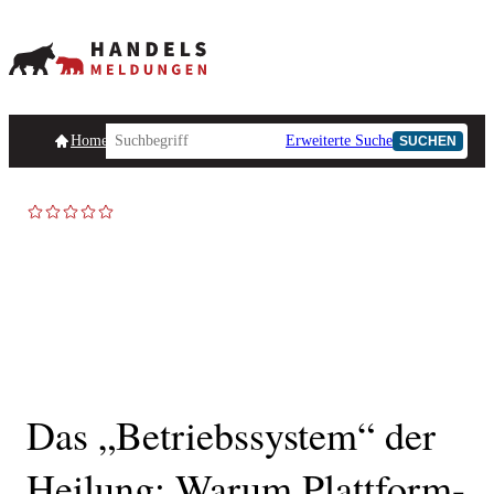
Homepage
Handelsmeldungen
Ad-Hoc-Meldungen
Erweiterte Suche
Unternehmensind
SUCHEN
AD-HOC
Das „Betriebssystem“ der
Heilung: Warum Plattform-