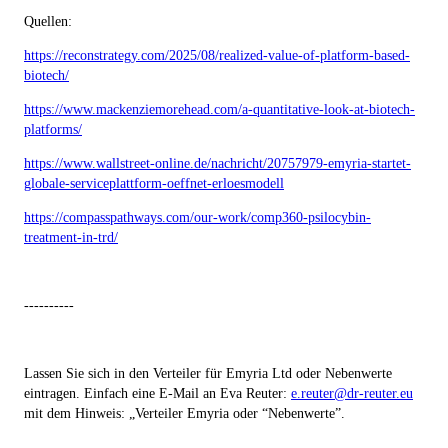
Quellen:
https://reconstrategy.com/2025/08/realized-value-of-platform-based-
biotech/
https://www.mackenziemorehead.com/a-quantitative-look-at-biotech-
platforms/
https://www.wallstreet-online.de/nachricht/20757979-emyria-startet-
globale-serviceplattform-oeffnet-erloesmodell
https://compasspathways.com/our-work/comp360-psilocybin-
treatment-in-trd/
----------
Lassen Sie sich in den Verteiler für Emyria Ltd oder Nebenwerte
eintragen. Einfach eine E-Mail an Eva Reuter:
e.reuter@dr-reuter.eu
mit dem Hinweis: „Verteiler Emyria oder “Nebenwerte”.