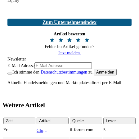
Equity
Zum Unternehmensindex
Artikel bewerten
Fehler im Artikel gefunden?
Jetzt melden.
Newsletter
E-Mail Adresse
Ich stimme den
Datenschutzbestimmungen
zu.
Anmelden
Aktuelle Handelsmeldungen und Marktupdates direkt per E-Mail.
Weitere Artikel
Zeit
Artikel
Quelle
Leser
Fr
ii-forum.com
5
Globex Mining Enterprises: What If the Smartest Mining Bet Isn’t a Mine?
TOP NEWS