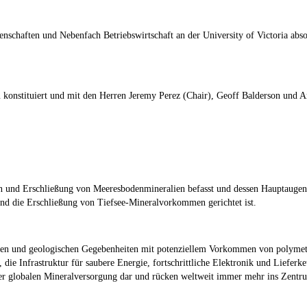
nschaften und Nebenfach Betriebswirtschaft an der University of Victoria abso
 konstituiert und mit den Herren Jeremy Perez (Chair), Geoff Balderson und A
ion und Erschließung von Meeresbodenmineralien befasst und dessen Hauptauge
und die Erschließung von Tiefsee-Mineralvorkommen gerichtet ist.
tionen und geologischen Gegebenheiten mit potenziellem Vorkommen von polyme
, die Infrastruktur für saubere Energie, fortschrittliche Elektronik und Lieferk
er globalen Mineralversorgung dar und rücken weltweit immer mehr ins Zentrum