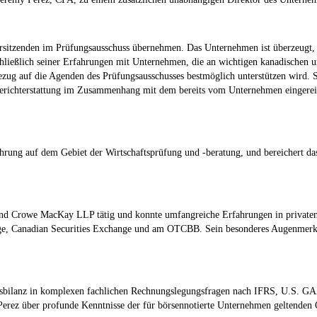
rsitzenden im Prüfungsausschuss übernehmen. Das Unternehmen ist überzeugt, 
hließlich seiner Erfahrungen mit Unternehmen, die an wichtigen kanadischen 
ezug auf die Agenden des Prüfungsausschusses bestmöglich unterstützen wird. 
ichterstattung im Zusammenhang mit dem bereits vom Unternehmen eingereich
fahrung auf dem Gebiet der Wirtschaftsprüfung und -beratung, und bereichert 
 und Crowe MacKay LLP tätig und konnte umfangreiche Erfahrungen in private
, Canadian Securities Exchange und am OTCBB. Sein besonderes Augenmerk g
folgsbilanz in komplexen fachlichen Rechnungslegungsfragen nach IFRS, U.S. 
Perez über profunde Kenntnisse der für börsennotierte Unternehmen geltenden 