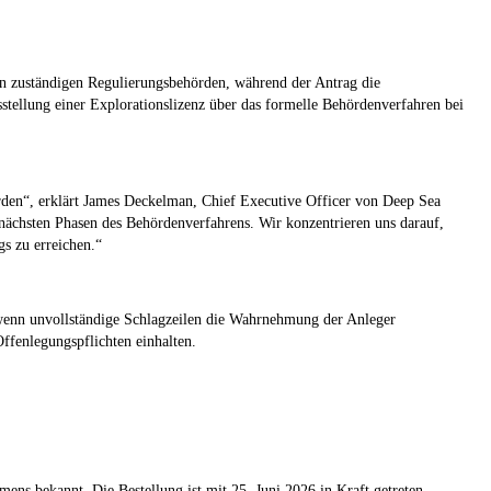
en zuständigen Regulierungsbehörden, während der Antrag die
tellung einer Explorationslizenz über das formelle Behördenverfahren bei
rden“, erklärt James Deckelman, Chief Executive Officer von Deep Sea
e nächsten Phasen des Behördenverfahrens. Wir konzentrieren uns darauf,
s zu erreichen.“
 wenn unvollständige Schlagzeilen die Wahrnehmung der Anleger
ffenlegungspflichten einhalten.
ns bekannt. Die Bestellung ist mit 25. Juni 2026 in Kraft getreten.