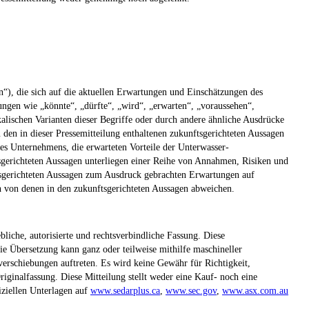
n“), die sich auf die aktuellen Erwartungen und Einschätzungen des
ungen wie „könnte“, „dürfte“, „wird“, „erwarten“, „voraussehen“,
alischen Varianten dieser Begriffe oder durch andere ähnliche Ausdrücke
 den in dieser Pressemitteilung enthaltenen zukunftsgerichteten Aussagen
es Unternehmens, die erwarteten Vorteile der Unterwasser-
sgerichteten Aussagen unterliegen einer Reihe von Annahmen, Risiken und
ftsgerichteten Aussagen zum Ausdruck gebrachten Erwartungen auf
ch von denen in den zukunftsgerichteten Aussagen abweichen.
liche, autorisierte und rechtsverbindliche Fassung. Diese
ie Übersetzung kann ganz oder teilweise mithilfe maschineller
erschiebungen auftreten. Es wird keine Gewähr für Richtigkeit,
riginalfassung. Diese Mitteilung stellt weder eine Kauf- noch eine
iziellen Unterlagen auf
www.sedarplus.ca
,
www.sec.gov
,
www.asx.com.au