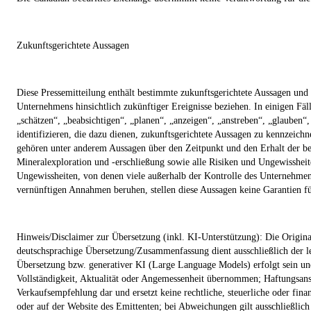
Zukunftsgerichtete Aussagen
Diese Pressemitteilung enthält bestimmte zukunftsgerichtete Aussagen und
Unternehmens hinsichtlich zukünftiger Ereignisse beziehen. In einigen Fäl
„schätzen“, „beabsichtigen“, „planen“, „anzeigen“, „anstreben“, „glauben
identifizieren, die dazu dienen, zukunftsgerichtete Aussagen zu kennzeich
gehören unter anderem Aussagen über den Zeitpunkt und den Erhalt der beh
Mineralexploration und -erschließung sowie alle Risiken und Ungewisshei
Ungewissheiten, von denen viele außerhalb der Kontrolle des Unternehmen
vernünftigen Annahmen beruhen, stellen diese Aussagen keine Garantien fü
Hinweis/Disclaimer zur Übersetzung (inkl. KI-Unterstützung): Die Original
deutschsprachige Übersetzung/Zusammenfassung dient ausschließlich der lei
Übersetzung bzw. generativer KI (Large Language Models) erfolgt sein und
Vollständigkeit, Aktualität oder Angemessenheit übernommen; Haftungsanspr
Verkaufsempfehlung dar und ersetzt keine rechtliche, steuerliche oder fina
oder auf der Website des Emittenten; bei Abweichungen gilt ausschließlich