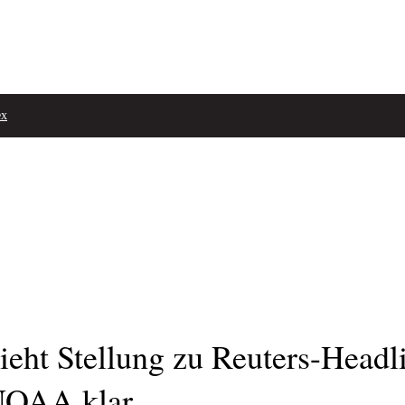
ex
eht Stellung zu Reuters-Headlin
 NOAA klar