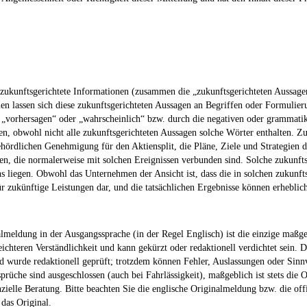
 zukunftsgerichtete Informationen (zusammen die „zukunftsgerichteten Aussage
len lassen sich diese zukunftsgerichteten Aussagen an Begriffen oder Formulier
“, „vorhersagen“ oder „wahrscheinlich“ bzw. durch die negativen oder grammatik
nen, obwohl nicht alle zukunftsgerichteten Aussagen solche Wörter enthalten. Zu
ördlichen Genehmigung für den Aktiensplit, die Pläne, Ziele und Strategien d
ten, die normalerweise mit solchen Ereignissen verbunden sind. Solche zukunft
s liegen. Obwohl das Unternehmen der Ansicht ist, dass die in solchen zukun
r zukünftige Leistungen dar, und die tatsächlichen Ergebnisse können erhebli
meldung in der Ausgangssprache (in der Regel Englisch) ist die einzige maßgeb
chteren Verständlichkeit und kann gekürzt oder redaktionell verdichtet sein. D
 wurde redaktionell geprüft; trotzdem können Fehler, Auslassungen oder Sinnv
üche sind ausgeschlossen (auch bei Fahrlässigkeit), maßgeblich ist stets die O
nzielle Beratung. Bitte beachten Sie die englische Originalmeldung bzw. die off
 das Original.