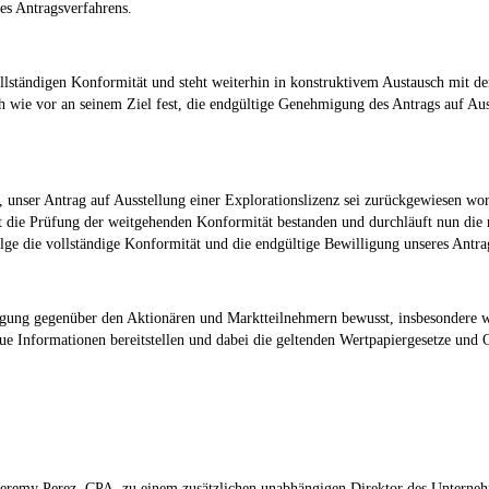
des Antragsverfahrens.
llständigen Konformität und steht weiterhin in konstruktivem Austausch mit d
wie vor an seinem Ziel fest, die endgültige Genehmigung des Antrags auf Auss
 unser Antrag auf Ausstellung einer Explorationslizenz sei zurückgewiesen wo
 hat die Prüfung der weitgehenden Konformität bestanden und durchläuft nun di
lge die vollständige Konformität und die endgültige Bewilligung unseres Antrag
legung gegenüber den Aktionären und Marktteilnehmern bewusst, insbesondere
e Informationen bereitstellen und dabei die geltenden Wertpapiergesetze und O
eremy Perez, CPA, zu einem zusätzlichen unabhängigen Direktor des Unternehme