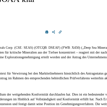
nerals Corp. (CSE: SEAS) (OTCQB: DSEAF) (FWB: X450) („
Deep Sea Minera
n für kritische Mineralien aus der Tiefsee konzentriert – reagiert mit der na
keine Explorationsgenehmigung erteilt worden und der Antrag des Unternehmens
ext für Verwirrung bei den Marktteilnehmern hinsichtlich des Antragsstatus ges
ntrag im Rahmen des entsprechenden behördlichen Prüfverfahrens weiterhin ak
adium der weitgehenden Konformität durchlaufen hat. Dies ist ein bedeutende
rderungen im Hinblick auf Vollständigkeit und Konformität erfüllt hat. Nach 
onzession und festigt damit seine Position im Genehmigungsverfahren. Die wei