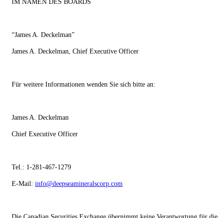
IM NAMEN DES BOARDS
“James A. Deckelman”
James A. Deckelman
, Chief Executive Officer
Für weitere Informationen wenden Sie sich bitte an:
James A. Deckelman
Chief Executive Officer
Tel.: 1-281-467-1279
E-Mail:
info@deepseamineralscorp.com
Die Canadian Securities Exchange übernimmt keine Verantwortung für die A