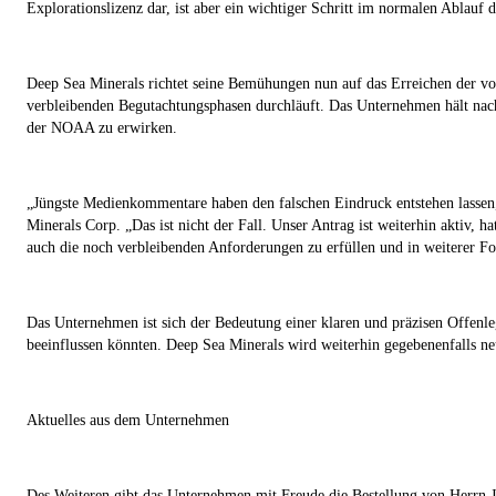
Explorationslizenz dar, ist aber ein wichtiger Schritt im normalen Ablauf 
Deep Sea Minerals richtet seine Bemühungen nun auf das Erreichen der vo
verbleibenden Begutachtungsphasen durchläuft. Das Unternehmen hält nach 
der NOAA zu erwirken.
„Jüngste Medienkommentare haben den falschen Eindruck entstehen lassen,
Minerals Corp. „Das ist nicht der Fall. Unser Antrag ist weiterhin aktiv,
auch die noch verbleibenden Anforderungen zu erfüllen und in weiterer Fo
Das Unternehmen ist sich der Bedeutung einer klaren und präzisen Offen
beeinflussen könnten. Deep Sea Minerals wird weiterhin gegebenenfalls neu
Aktuelles aus dem Unternehmen
Des Weiteren gibt das Unternehmen mit Freude die Bestellung von Herrn J