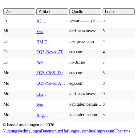
Zeit
Artikel
Quelle
Leser
Fr
researchanalyst.com
5
ALMONTY INDUSTRIES - Das strategische Wolfram-Bollwerk gegen Chinas Rohstoff-Monopol
TOP NEWS
Mi
derfinanzinvestor.de
5
Zwischen Allzeithoch und M&A-Fieber: Adidas, Commerzbank, Desert Gold
TOP NEWS
Di
irw-press.com
4
HM Exploration bohrt in Lewis Pilley’s 18,45 Meter mit 1,14 % Cu, 2,42 % Zn, 16,74 g/t Ag und 0,32 g/t Au in der oberen Linse und 5,42 m mit 1,99 % Cu, 1,66 % Zn, 15,49 g/t Ag und 0,8 g/t Au in der unteren Linse
AD-HOC
Di
EQS-News: AT&S startet mit einem starken Quartal in das neue Geschäftsjahr und bestätigt den Ausblick für das Gesamtjahr
eqs.com
4
Di
inv3st.de
7
Rohstoffaktien mit Potenzial: Endeavour Silver, Almonty Industries und Agnico Eagle im Fokus!
TOP NEWS
Mo
EQS-CMS: Deutsche Telekom AG: Veröffentlichung einer Kapitalmarktinformation
eqs.com
5
Mo
EQS-News: AUSTRIACARD HOLDINGS AG: Erfüllung der aufschiebenden Bedingung betreffend die kartellrechtlichen Freigaben im Zusammenhang mit dem freiwilligen Übernahmeangebot von DNP
eqs.com
8
Mo
derfinanzinvestor.de
9
Chancen & Risiken bei den Q2-Kennzahlen – Adobe, Almonty Industries, Apple, Microsoft
TOP NEWS
Mo
kapitalerhoehungen.de
8
Wasserstoff-Realität 2026: Nel ASA und A.H.T. Syngas liefern während sich BP zurückzieht
TOP NEWS
Mo
kapitalerhoehungen.de
5
Anglo American, Globex Mining, Lundin Mining - Rohstoff-Giganten vor dem nächsten Schub
TOP NEWS
© handelsmeldungen.de
2026
Nutzungsbedingungen
Datenschutz
Haftungsausschluss
Impressum
Über uns