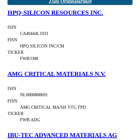
Zum Originalartikel
HPQ-SILICON RESOURCES INC.
ISIN
CA40444L1031
FISN
HPQ SILICON INC/CM
TICKER
FWB:O08
AMG CRITICAL MATERIALS N.V.
ISIN
NL0000888691
FISN
AMG CRITICAL MA/SH VTG FPD
TICKER
FWB:ADG
IBU-TEC ADVANCED MATERIALS AG