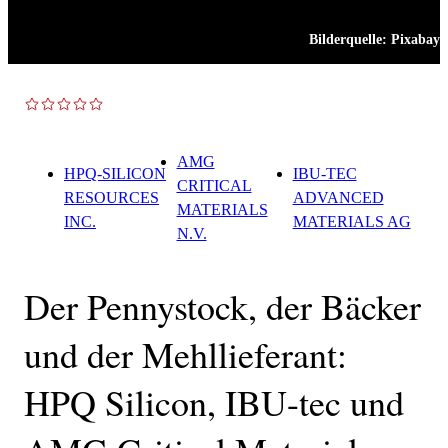
Bilderquelle:
Pixabay
TOP NEWS
AMG
HPQ-SILICON
IBU-TEC
CRITICAL
RESOURCES
ADVANCED
MATERIALS
INC.
MATERIALS AG
N.V.
Der Pennystock, der Bäcker
und der Mehllieferant:
HPQ Silicon, IBU-tec und