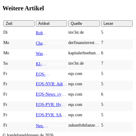
Weitere Artikel
Zeit
Artikel
Quelle
Leser
Di
inv3st.de
5
Rohstoffaktien mit Potenzial: Endeavour Silver, Almonty Industries und Agnico Eagle im Fokus!
TOP NEWS
Mo
derfinanzinvestor.de
7
Chancen & Risiken bei den Q2-Kennzahlen – Adobe, Almonty Industries, Apple, Microsoft
TOP NEWS
Mo
kapitalerhoehungen.de
6
Wasserstoff-Realität 2026: Nel ASA und A.H.T. Syngas liefern während sich BP zurückzieht
TOP NEWS
Sa
inv3st.de
7
KI-Revolution im Mittelstand: Salesforce und Oracle bedienen Konzerne, Miivo AI entlastet den Mittelstand
TOP NEWS
Fr
eqs.com
5
EQS-Adhoc: Branicks Group AG: Lock-Up Vereinbarungen über die Restrukturierung der Anleihe und der Schuldscheindarlehen vollumfänglich wirksam geworden
AD-HOC
Fr
EQS-NVR: Adtran Holdings, Inc.: Veröffentlichung der Gesamtzahl der Stimmrechte nach § 41 WpHG mit dem Ziel der europaweiten Verbreitung
eqs.com
5
Fr
EQS-News: cyan AG baut Präsenz in Europa mit der Einführung von Cybersicherheitslösungen bei Orange Romania weiter aus
eqs.com
6
Fr
EQS-PVR: Hypoport SE: Veröffentlichung gemäß § 40 Abs. 1 WpHG mit dem Ziel der europaweiten Verbreitung
eqs.com
5
Fr
EQS-PVR: SAP SE: Korrektur einer Veröffentlichung vom 21.07.2026 gemäß § 40 Abs. 1 WpHG mit dem Ziel der europaweiten Verbreitung
eqs.com
5
Fr
zukunftsbilanzen.de
5
Neu im Index und gleich abgestraft: Hochtief, Almonty Industries, AT&S und Marvell Technology im Härtetest
TOP NEWS
© handelsmeldungen.de
2026