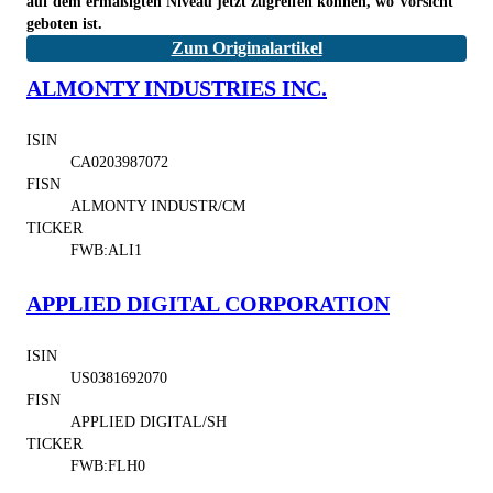
auf dem ermäßigten Niveau jetzt zugreifen können, wo Vorsicht
geboten ist.
Zum Originalartikel
ALMONTY INDUSTRIES INC.
ISIN
CA0203987072
FISN
ALMONTY INDUSTR/CM
TICKER
FWB:ALI1
APPLIED DIGITAL CORPORATION
ISIN
US0381692070
FISN
APPLIED DIGITAL/SH
TICKER
FWB:FLH0