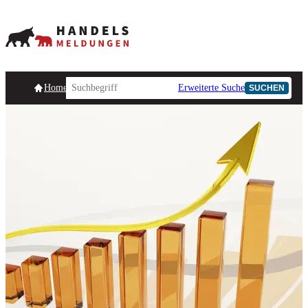
Homepage
Handelsmeldungen
Ad-Hoc-Meldungen
Erweiterte Suche
Unternehmensind
SUCHEN