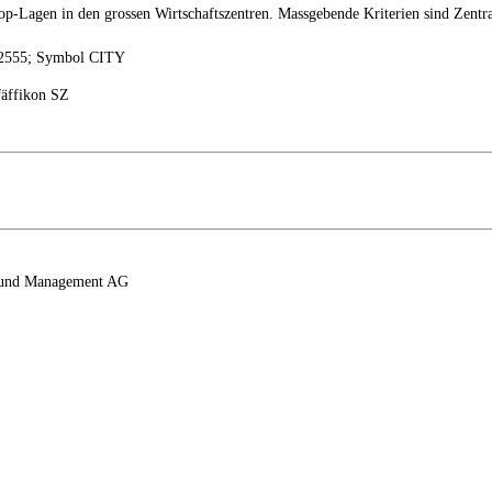
op-Lagen in den grossen Wirtschaftszentren. Massgebende Kriterien sind Zentral
42555; Symbol CITY
fäffikon SZ
y Fund Management AG