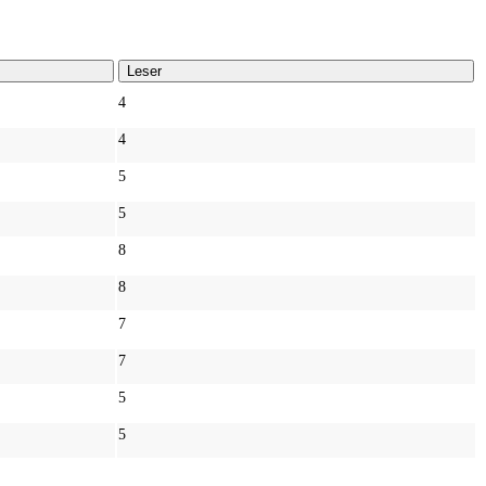
Leser
4
4
5
5
8
8
7
7
5
5