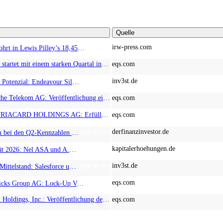
Quelle
irw-press.com
HM Exploration bohrt in Lewis Pilley’s 18,45 Meter mit 1,14 % Cu, 2,42 % Zn, 16,74 g/t Ag und 0,32 g/t Au in der oberen Linse und 5,42 m mit 1,99 % Cu, 1,66 % Zn, 15,49 g/t Ag und 0,8 g/t Au in der unteren Linse
AD-HOC
EQS-News: AT&S startet mit einem starken Quartal in das neue Geschäftsjahr und bestätigt den Ausblick für das Gesamtjahr
eqs.com
inv3st.de
Rohstoffaktien mit Potenzial: Endeavour Silver, Almonty Industries und Agnico Eagle im Fokus!
TOP NEWS
EQS-CMS: Deutsche Telekom AG: Veröffentlichung einer Kapitalmarktinformation
eqs.com
EQS-News: AUSTRIACARD HOLDINGS AG: Erfüllung der aufschiebenden Bedingung betreffend die kartellrechtlichen Freigaben im Zusammenhang mit dem freiwilligen Übernahmeangebot von DNP
eqs.com
derfinanzinvestor.de
Chancen & Risiken bei den Q2-Kennzahlen – Adobe, Almonty Industries, Apple, Microsoft
TOP NEWS
kapitalerhoehungen.de
Wasserstoff-Realität 2026: Nel ASA und A.H.T. Syngas liefern während sich BP zurückzieht
TOP NEWS
inv3st.de
KI-Revolution im Mittelstand: Salesforce und Oracle bedienen Konzerne, Miivo AI entlastet den Mittelstand
TOP NEWS
eqs.com
EQS-Adhoc: Branicks Group AG: Lock-Up Vereinbarungen über die Restrukturierung der Anleihe und der Schuldscheindarlehen vollumfänglich wirksam geworden
AD-HOC
EQS-NVR: Adtran Holdings, Inc.: Veröffentlichung der Gesamtzahl der Stimmrechte nach § 41 WpHG mit dem Ziel der europaweiten Verbreitung
eqs.com