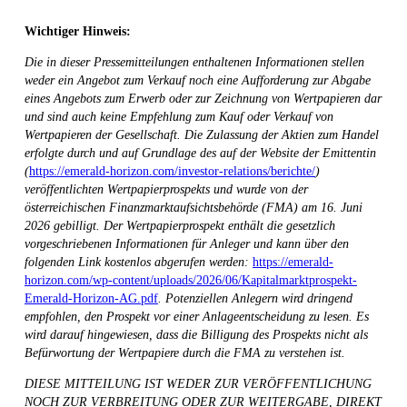
Wichtiger Hinweis:
Die in dieser Pressemitteilungen enthaltenen Informationen stellen
weder ein Angebot zum Verkauf noch eine Aufforderung zur Abgabe
eines Angebots zum Erwerb oder zur Zeichnung von Wertpapieren dar
und sind auch keine Empfehlung zum Kauf oder Verkauf von
Wertpapieren der Gesellschaft. Die Zulassung der Aktien zum Handel
erfolgte durch und auf Grundlage des auf der Website der Emittentin
(
https://emerald-horizon.com/investor-relations/berichte/
)
veröffentlichten Wertpapierprospekts und wurde von der
österreichischen Finanzmarktaufsichtsbehörde (FMA) am 16. Juni
2026 gebilligt. Der Wertpapierprospekt enthält die gesetzlich
vorgeschriebenen Informationen für Anleger und kann über den
folgenden Link kostenlos abgerufen werden:
https://emerald-
horizon.com/wp-content/uploads/2026/06/Kapitalmarktprospekt-
Emerald-Horizon-AG.pdf
. Potenziellen Anlegern wird dringend
empfohlen, den Prospekt vor einer Anlageentscheidung zu lesen. Es
wird darauf hingewiesen, dass die Billigung des Prospekts nicht als
Befürwortung der Wertpapiere durch die FMA zu verstehen ist.
DIESE MITTEILUNG IST WEDER ZUR VERÖFFENTLICHUNG
NOCH ZUR VERBREITUNG ODER ZUR WEITERGABE, DIREKT