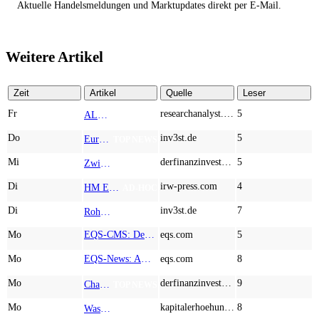
Aktuelle Handelsmeldungen und Marktupdates direkt per E-Mail.
Weitere Artikel
Zeit
Artikel
Quelle
Leser
Fr
researchanalyst.com
5
ALMONTY INDUSTRIES - Das strategische Wolfram-Bollwerk gegen Chinas Rohstoff-Monopol
TOP NEWS
Do
inv3st.de
5
Europa vor Wolfram-Schock? Konzerne wie Airbus und Siemens unter Druck – Verdoppler bei Almonty möglich?
TOP NEWS
Mi
derfinanzinvestor.de
5
Zwischen Allzeithoch und M&A-Fieber: Adidas, Commerzbank, Desert Gold
TOP NEWS
Di
irw-press.com
4
HM Exploration bohrt in Lewis Pilley’s 18,45 Meter mit 1,14 % Cu, 2,42 % Zn, 16,74 g/t Ag und 0,32 g/t Au in der oberen Linse und 5,42 m mit 1,99 % Cu, 1,66 % Zn, 15,49 g/t Ag und 0,8 g/t Au in der unteren Linse
AD-HOC
Di
inv3st.de
7
Rohstoffaktien mit Potenzial: Endeavour Silver, Almonty Industries und Agnico Eagle im Fokus!
TOP NEWS
Mo
EQS-CMS: Deutsche Telekom AG: Veröffentlichung einer Kapitalmarktinformation
eqs.com
5
Mo
EQS-News: AUSTRIACARD HOLDINGS AG: Erfüllung der aufschiebenden Bedingung betreffend die kartellrechtlichen Freigaben im Zusammenhang mit dem freiwilligen Übernahmeangebot von DNP
eqs.com
8
Mo
derfinanzinvestor.de
9
Chancen & Risiken bei den Q2-Kennzahlen – Adobe, Almonty Industries, Apple, Microsoft
TOP NEWS
Mo
kapitalerhoehungen.de
8
Wasserstoff-Realität 2026: Nel ASA und A.H.T. Syngas liefern während sich BP zurückzieht
TOP NEWS