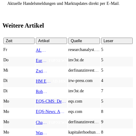
Aktuelle Handelsmeldungen und Marktupdates direkt per E-Mail.
Weitere Artikel
Zeit
Artikel
Quelle
Leser
Fr
researchanalyst.com
5
ALMONTY INDUSTRIES - Das strategische Wolfram-Bollwerk gegen Chinas Rohstoff-Monopol
TOP NEWS
Do
inv3st.de
5
Europa vor Wolfram-Schock? Konzerne wie Airbus und Siemens unter Druck – Verdoppler bei Almonty möglich?
TOP NEWS
Mi
derfinanzinvestor.de
5
Zwischen Allzeithoch und M&A-Fieber: Adidas, Commerzbank, Desert Gold
TOP NEWS
Di
irw-press.com
4
HM Exploration bohrt in Lewis Pilley’s 18,45 Meter mit 1,14 % Cu, 2,42 % Zn, 16,74 g/t Ag und 0,32 g/t Au in der oberen Linse und 5,42 m mit 1,99 % Cu, 1,66 % Zn, 15,49 g/t Ag und 0,8 g/t Au in der unteren Linse
AD-HOC
Di
inv3st.de
7
Rohstoffaktien mit Potenzial: Endeavour Silver, Almonty Industries und Agnico Eagle im Fokus!
TOP NEWS
Mo
EQS-CMS: Deutsche Telekom AG: Veröffentlichung einer Kapitalmarktinformation
eqs.com
5
Mo
EQS-News: AUSTRIACARD HOLDINGS AG: Erfüllung der aufschiebenden Bedingung betreffend die kartellrechtlichen Freigaben im Zusammenhang mit dem freiwilligen Übernahmeangebot von DNP
eqs.com
8
Mo
derfinanzinvestor.de
9
Chancen & Risiken bei den Q2-Kennzahlen – Adobe, Almonty Industries, Apple, Microsoft
TOP NEWS
Mo
kapitalerhoehungen.de
8
Wasserstoff-Realität 2026: Nel ASA und A.H.T. Syngas liefern während sich BP zurückzieht
TOP NEWS