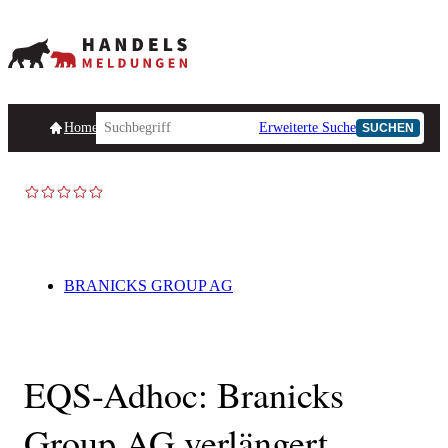
Homepage
Handelsmeldungen
Ad-Hoc-Meldungen
Erweiterte Suche
Unternehmensind
SUCHEN
AD-HOC
BRANICKS GROUP AG
EQS-Adhoc: Branicks
Group AG verlängert