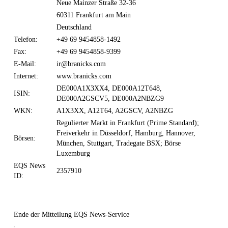
Neue Mainzer Straße 32-36
60311 Frankfurt am Main
Deutschland
Telefon:
+49 69 9454858-1492
Fax:
+49 69 9454858-9399
E-Mail:
ir@branicks.com
Internet:
www.branicks.com
DE000A1X3XX4, DE000A12T648,
ISIN:
DE000A2GSCV5, DE000A2NBZG9
WKN:
A1X3XX, A12T64, A2GSCV, A2NBZG
Regulierter Markt in Frankfurt (Prime Standard);
Freiverkehr in Düsseldorf, Hamburg, Hannover,
Börsen:
München, Stuttgart, Tradegate BSX; Börse
Luxemburg
EQS News
2357910
ID:
Ende der Mitteilung
EQS News-Service