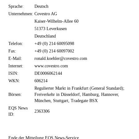
Sprache:
Deutsch
Unternehmen:
Covestro AG
Kaiser-Wilhelm-Allee 60
51373 Leverkusen
Deutschland
Telefon:
+49 (0) 214 60095098
Fax:
+49 (0) 214 60097002
E-Mail:
ronald.koehler@covestro.com
Internet:
www.covestro.com
ISIN:
DE0006062144
WKN:
606214
Regulierter Markt in Frankfurt (General Standard);
Börsen:
Freiverkehr in Düsseldorf, Hamburg, Hannover,
München, Stuttgart, Tradegate BSX
EQS News
2363306
ID:
Ende der Mitteilung
EQS News-Service