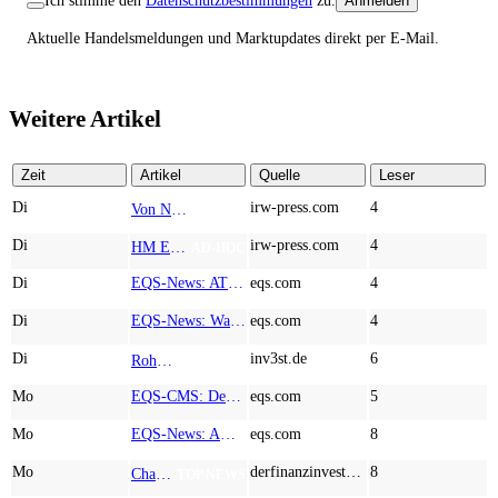
Ich stimme den
Datenschutzbestimmungen
zu.
Anmelden
Aktuelle Handelsmeldungen und Marktupdates direkt per E-Mail.
Weitere Artikel
Zeit
Artikel
Quelle
Leser
Di
irw-press.com
4
Von Nodestream zu Nodestream: Warum resiliente Kommunikation zu einem strategischen Faktor in der modernen Verteidigung wird
AD-HOC
Di
irw-press.com
4
HM Exploration bohrt in Lewis Pilley’s 18,45 Meter mit 1,14 % Cu, 2,42 % Zn, 16,74 g/t Ag und 0,32 g/t Au in der oberen Linse und 5,42 m mit 1,99 % Cu, 1,66 % Zn, 15,49 g/t Ag und 0,8 g/t Au in der unteren Linse
AD-HOC
Di
EQS-News: AT&S startet mit einem starken Quartal in das neue Geschäftsjahr und bestätigt den Ausblick für das Gesamtjahr
eqs.com
4
Di
EQS-News: WashTec AG: Rekordumsatz von Mio. € 247,8 im ersten Halbjahr vor allem getrieben durch die Business Line Equipment; EBIT Marge bei 7,1%
eqs.com
4
Di
inv3st.de
6
Rohstoffaktien mit Potenzial: Endeavour Silver, Almonty Industries und Agnico Eagle im Fokus!
TOP NEWS
Mo
EQS-CMS: Deutsche Telekom AG: Veröffentlichung einer Kapitalmarktinformation
eqs.com
5
Mo
EQS-News: AUSTRIACARD HOLDINGS AG: Erfüllung der aufschiebenden Bedingung betreffend die kartellrechtlichen Freigaben im Zusammenhang mit dem freiwilligen Übernahmeangebot von DNP
eqs.com
8
Mo
derfinanzinvestor.de
8
Chancen & Risiken bei den Q2-Kennzahlen – Adobe, Almonty Industries, Apple, Microsoft
TOP NEWS