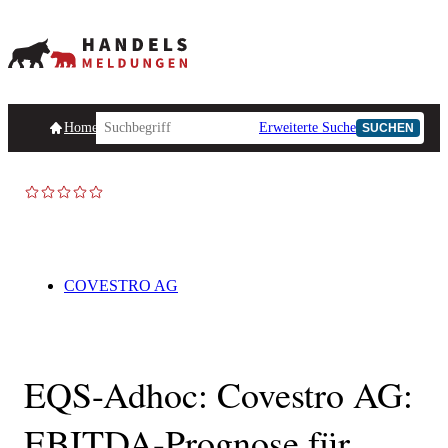
Homepage
Handelsmeldungen
Ad-Hoc-Meldungen
Erweiterte Suche
Unternehmensind
SUCHEN
AD-HOC
COVESTRO AG
EQS-Adhoc: Covestro AG:
EBITDA-Prognose für