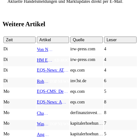
Aktuelle Handelsmeldungen und Marktupdates direkt per E-Mail.
Weitere Artikel
Zeit
Artikel
Quelle
Leser
Di
irw-press.com
4
Von Nodestream zu Nodestream: Warum resiliente Kommunikation zu einem strategischen Faktor in der modernen Verteidigung wird
AD-HOC
Di
irw-press.com
4
HM Exploration bohrt in Lewis Pilley’s 18,45 Meter mit 1,14 % Cu, 2,42 % Zn, 16,74 g/t Ag und 0,32 g/t Au in der oberen Linse und 5,42 m mit 1,99 % Cu, 1,66 % Zn, 15,49 g/t Ag und 0,8 g/t Au in der unteren Linse
AD-HOC
Di
EQS-News: AT&S startet mit einem starken Quartal in das neue Geschäftsjahr und bestätigt den Ausblick für das Gesamtjahr
eqs.com
4
Di
inv3st.de
6
Rohstoffaktien mit Potenzial: Endeavour Silver, Almonty Industries und Agnico Eagle im Fokus!
TOP NEWS
Mo
EQS-CMS: Deutsche Telekom AG: Veröffentlichung einer Kapitalmarktinformation
eqs.com
5
Mo
EQS-News: AUSTRIACARD HOLDINGS AG: Erfüllung der aufschiebenden Bedingung betreffend die kartellrechtlichen Freigaben im Zusammenhang mit dem freiwilligen Übernahmeangebot von DNP
eqs.com
8
Mo
derfinanzinvestor.de
8
Chancen & Risiken bei den Q2-Kennzahlen – Adobe, Almonty Industries, Apple, Microsoft
TOP NEWS
Mo
kapitalerhoehungen.de
7
Wasserstoff-Realität 2026: Nel ASA und A.H.T. Syngas liefern während sich BP zurückzieht
TOP NEWS
Mo
kapitalerhoehungen.de
5
Anglo American, Globex Mining, Lundin Mining - Rohstoff-Giganten vor dem nächsten Schub
TOP NEWS