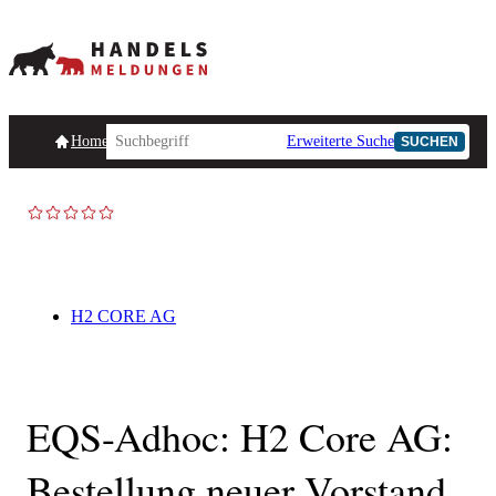
Homepage
Handelsmeldungen
Ad-Hoc-Meldungen
Erweiterte Suche
Unternehmensind
SUCHEN
AD-HOC
H2 CORE AG
EQS-Adhoc: H2 Core AG:
Bestellung neuer Vorstand