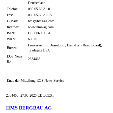
Deutschland
Telefon:
030 65 66 81-0
Fax:
030 65 66 81-15
E-Mail:
hms@hms-ag.com
Internet:
www.hms-ag.com
ISIN:
DE0006061104
WKN:
606110
Freiverkehr in Düsseldorf, Frankfurt (Basic Board),
Börsen:
Tradegate BSX
EQS News
2334468
ID:
Ende der Mitteilung
EQS News-Service
2334468 27.05.2026 CET/CEST
HMS BERGBAU AG