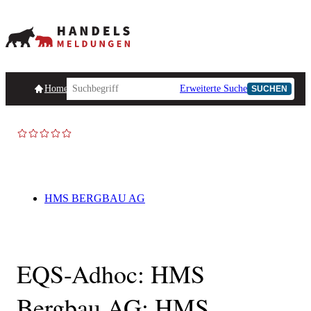
Homepage
Handelsmeldungen
Ad-Hoc-Meldungen
Erweiterte Suche
Unternehmensind
SUCHEN
AD-HOC
HMS BERGBAU AG
EQS-Adhoc: HMS
Bergbau AG: HMS