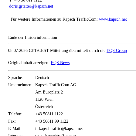
T +43 50 811 1122
doris.gstatter@kapsch.net
Für weitere Informationen zu Kapsch TrafficCom:
www.kapsch.net
Ende der Insiderinformation
08.07.2026 CET/CEST Mitteilung übermittelt durch die
EQS Group
Originalinhalt anzeigen:
EQS News
Sprache:
Deutsch
Unternehmen:
Kapsch TrafficCom AG
Am Europlatz 2
1120 Wien
Österreich
Telefon:
+43 50811 1122
Fax:
+43 50811 99 1122
E-Mail:
ir.kapschtraffic@kapsch.net
Internet:
www.kapschtraffic.com