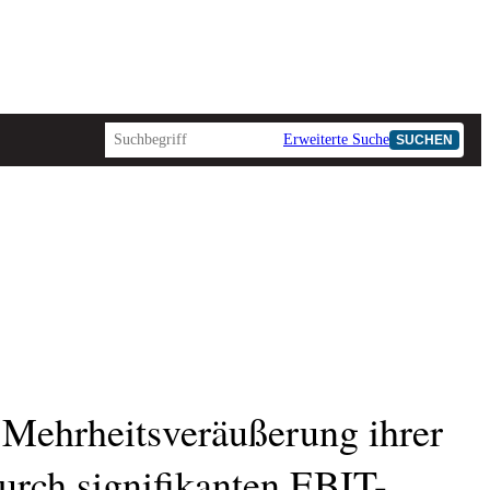
Erweiterte Suche
SUCHEN
AD-HOC
 Mehrheitsveräußerung ihrer
urch signifikanten EBIT-