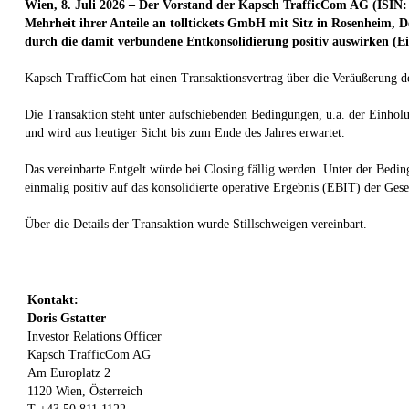
Wien, 8. Juli 2026
–
Der Vorstand der Kapsch TrafficCom AG (
ISIN:
Mehrheit ihrer Anteile an tolltickets GmbH mit Sitz in Rosenheim, 
durch die damit verbundene Entkonsolidierung positiv auswirken (E
Kapsch TrafficCom hat einen Transaktionsvertrag über die Veräußerung de
Die Transaktion steht unter aufschiebenden Bedingungen, u.a. der Einhol
und wird aus heutiger Sicht bis zum Ende des Jahres erwartet.
Das vereinbarte Entgelt würde bei Closing fällig werden. Unter der Bedin
einmalig positiv auf das konsolidierte operative Ergebnis (EBIT) der Ge
Über die Details der Transaktion wurde Stillschweigen vereinbart.
Kontakt:
Doris Gstatter
Investor Relations Officer
Kapsch TrafficCom AG
Am Europlatz 2
1120 Wien, Österreich