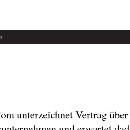
ex
m unterzeichnet Vertrag über
runternehmen und erwartet dad