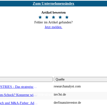
Zum Unternehmensindex
Artikel bewerten
Fehler im Artikel gefunden?
Jetzt melden.
Quelle
researchanalyst.com
ALMONTY INDUSTRIES - Das strategische Wolfram-Bollwerk gegen Chinas Rohstoff-Monopol
TOP NEWS
inv3st.de
Europa vor Wolfram-Schock? Konzerne wie Airbus und Siemens unter Druck – Verdoppler bei Almonty möglich?
TOP NEWS
derfinanzinvestor.de
Zwischen Allzeithoch und M&A-Fieber: Adidas, Commerzbank, Desert Gold
TOP NEWS