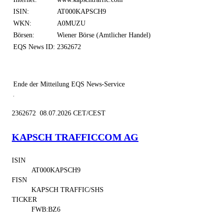
ISIN:
AT000KAPSCH9
WKN:
A0MUZU
Börsen:
Wiener Börse (Amtlicher Handel)
EQS News ID:
2362672
Ende der Mitteilung
EQS News-Service
2362672 08.07.2026 CET/CEST
KAPSCH TRAFFICCOM AG
ISIN
AT000KAPSCH9
FISN
KAPSCH TRAFFIC/SHS
TICKER
FWB:BZ6