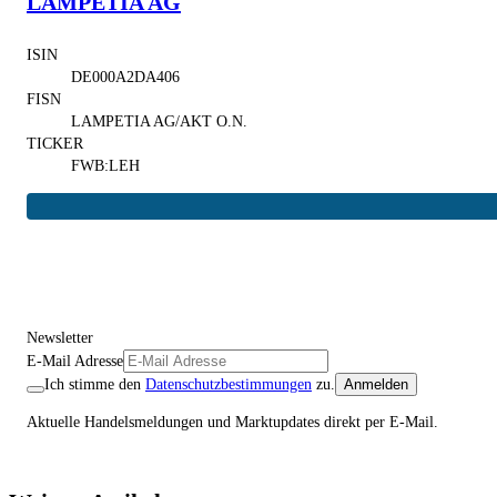
LAMPETIA AG
ISIN
DE000A2DA406
FISN
LAMPETIA AG/AKT O.N.
TICKER
FWB:LEH
Newsletter
E-Mail Adresse
Ich stimme den
Datenschutzbestimmungen
zu.
Anmelden
Aktuelle Handelsmeldungen und Marktupdates direkt per E-Mail.