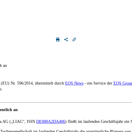
h an
g (EU) Nr. 596/2014, übermittelt durch
EQS News
- ein Service der
EQS Grou
h.
eutlich an
tia AG („LIAG“, ISIN
DE000A2DA406
) fließt im laufenden Geschäftsjahr ei
 Tochtergesellschaft im laufenden Geschäftsjahr die ursprüngliche Planung vo