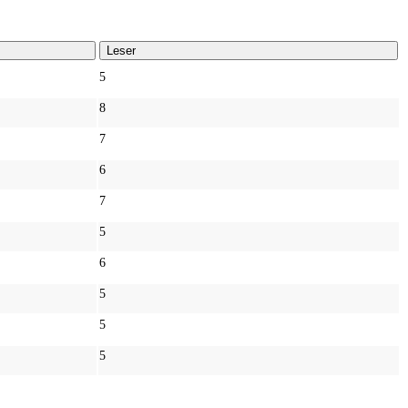
Leser
5
8
7
6
7
5
6
5
5
5