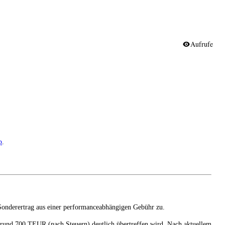
Aufrufe
p
.
n Sonderertrag aus einer performanceabhängigen Gebühr zu.
n rund 700 TEUR (nach Steuern) deutlich übertreffen wird. Nach aktuellem