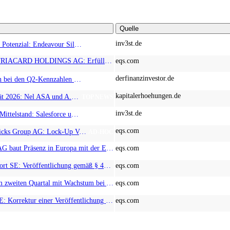
Quelle
inv3st.de
Rohstoffaktien mit Potenzial: Endeavour Silver, Almonty Industries und Agnico Eagle im Fokus!
TOP NEWS
EQS-News: AUSTRIACARD HOLDINGS AG: Erfüllung der aufschiebenden Bedingung betreffend die kartellrechtlichen Freigaben im Zusammenhang mit dem freiwilligen Übernahmeangebot von DNP
eqs.com
derfinanzinvestor.de
Chancen & Risiken bei den Q2-Kennzahlen – Adobe, Almonty Industries, Apple, Microsoft
TOP NEWS
kapitalerhoehungen.de
Wasserstoff-Realität 2026: Nel ASA und A.H.T. Syngas liefern während sich BP zurückzieht
TOP NEWS
inv3st.de
KI-Revolution im Mittelstand: Salesforce und Oracle bedienen Konzerne, Miivo AI entlastet den Mittelstand
TOP NEWS
eqs.com
EQS-Adhoc: Branicks Group AG: Lock-Up Vereinbarungen über die Restrukturierung der Anleihe und der Schuldscheindarlehen vollumfänglich wirksam geworden
AD-HOC
EQS-News: cyan AG baut Präsenz in Europa mit der Einführung von Cybersicherheitslösungen bei Orange Romania weiter aus
eqs.com
EQS-PVR: Hypoport SE: Veröffentlichung gemäß § 40 Abs. 1 WpHG mit dem Ziel der europaweiten Verbreitung
eqs.com
EQS-News: PSI im zweiten Quartal mit Wachstum bei Auftragseingang und Umsatz
eqs.com
EQS-PVR: SAP SE: Korrektur einer Veröffentlichung vom 21.07.2026 gemäß § 40 Abs. 1 WpHG mit dem Ziel der europaweiten Verbreitung
eqs.com