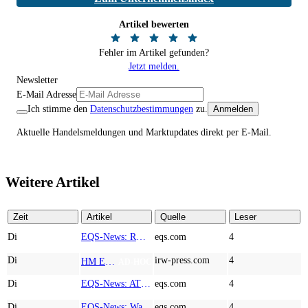
Artikel bewerten
Fehler im Artikel gefunden?
Jetzt melden.
Newsletter
E-Mail Adresse
Ich stimme den
Datenschutzbestimmungen
zu.
Anmelden
Aktuelle Handelsmeldungen und Marktupdates direkt per E-Mail.
Weitere Artikel
Zeit
Artikel
Quelle
Leser
Di
EQS-News: RM Rheiner Management AG: Halbjahresergebnis 2026
eqs.com
4
Di
irw-press.com
4
HM Exploration bohrt in Lewis Pilley’s 18,45 Meter mit 1,14 % Cu, 2,42 % Zn, 16,74 g/t Ag und 0,32 g/t Au in der oberen Linse und 5,42 m mit 1,99 % Cu, 1,66 % Zn, 15,49 g/t Ag und 0,8 g/t Au in der unteren Linse
AD-HOC
Di
EQS-News: AT&S startet mit einem starken Quartal in das neue Geschäftsjahr und bestätigt den Ausblick für das Gesamtjahr
eqs.com
4
Di
EQS-News: WashTec AG: Rekordumsatz von Mio. € 247,8 im ersten Halbjahr vor allem getrieben durch die Business Line Equipment; EBIT Marge bei 7,1%
eqs.com
4