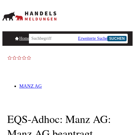
Homepage
Handelsmeldungen
Ad-Hoc-Meldungen
Erweiterte Suche
Unternehmensind
SUCHEN
AD-HOC
MANZ AG
EQS-Adhoc: Manz AG:
Manz AG beantragt