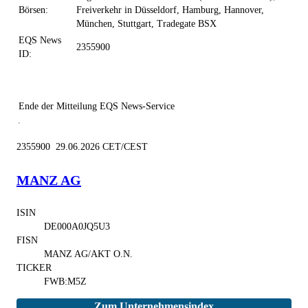
Börsen:
Freiverkehr in Düsseldorf, Hamburg, Hannover,
München, Stuttgart, Tradegate BSX
EQS News
2355900
ID:
Ende der Mitteilung
EQS News-Service
2355900 29.06.2026 CET/CEST
MANZ AG
ISIN
DE000A0JQ5U3
FISN
MANZ AG/AKT O.N.
TICKER
FWB:M5Z
Zum Unternehmensindex