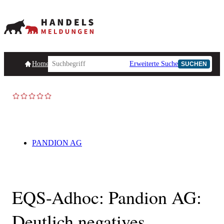
Homepage
Handelsmeldungen
Ad-Hoc-Meldungen
Erweiterte Suche
Unternehmensind
SUCHEN
AD-HOC
PANDION AG
EQS-Adhoc: Pandion AG:
Deutlich negatives