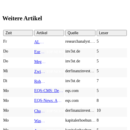
Weitere Artikel
Zeit
Artikel
Quelle
Leser
Fr
researchanalyst.com
5
ALMONTY INDUSTRIES - Das strategische Wolfram-Bollwerk gegen Chinas Rohstoff-Monopol
TOP NEWS
Do
inv3st.de
5
Europa vor Wolfram-Schock? Konzerne wie Airbus und Siemens unter Druck – Verdoppler bei Almonty möglich?
TOP NEWS
Do
inv3st.de
5
Megatrend KI-Infrastruktur: Das Billionen-Rennen von Palantir, Micron, American Atomics und AMD geht weiter
TOP NEWS
Mi
derfinanzinvestor.de
5
Zwischen Allzeithoch und M&A-Fieber: Adidas, Commerzbank, Desert Gold
TOP NEWS
Di
inv3st.de
7
Rohstoffaktien mit Potenzial: Endeavour Silver, Almonty Industries und Agnico Eagle im Fokus!
TOP NEWS
Mo
EQS-CMS: Deutsche Telekom AG: Veröffentlichung einer Kapitalmarktinformation
eqs.com
5
Mo
EQS-News: AUSTRIACARD HOLDINGS AG: Erfüllung der aufschiebenden Bedingung betreffend die kartellrechtlichen Freigaben im Zusammenhang mit dem freiwilligen Übernahmeangebot von DNP
eqs.com
8
Mo
derfinanzinvestor.de
10
Chancen & Risiken bei den Q2-Kennzahlen – Adobe, Almonty Industries, Apple, Microsoft
TOP NEWS
Mo
kapitalerhoehungen.de
8
Wasserstoff-Realität 2026: Nel ASA und A.H.T. Syngas liefern während sich BP zurückzieht
TOP NEWS