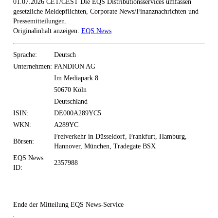
01.07.2026 CET/CEST Die EQS Distributionsservices umfassen
gesetzliche Meldepflichten, Corporate News/Finanznachrichten und
Pressemitteilungen.
Originalinhalt anzeigen:
EQS News
Sprache:
Deutsch
Unternehmen:
PANDION AG
Im Mediapark 8
50670 Köln
Deutschland
ISIN:
DE000A289YC5
WKN:
A289YC
Freiverkehr in Düsseldorf, Frankfurt, Hamburg,
Börsen:
Hannover, München, Tradegate BSX
EQS News
2357988
ID:
Ende der Mitteilung
EQS News-Service