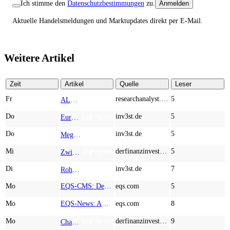
Ich stimme den
Datenschutzbestimmungen
zu.
Anmelden
Aktuelle Handelsmeldungen und Marktupdates direkt per E-Mail.
Weitere Artikel
Zeit
Artikel
Quelle
Leser
Fr
researchanalyst.com
5
ALMONTY INDUSTRIES - Das strategische Wolfram-Bollwerk gegen Chinas Rohstoff-Monopol
TOP NEWS
Do
inv3st.de
5
Europa vor Wolfram-Schock? Konzerne wie Airbus und Siemens unter Druck – Verdoppler bei Almonty möglich?
TOP NEWS
Do
inv3st.de
5
Megatrend KI-Infrastruktur: Das Billionen-Rennen von Palantir, Micron, American Atomics und AMD geht weiter
TOP NEWS
Mi
derfinanzinvestor.de
5
Zwischen Allzeithoch und M&A-Fieber: Adidas, Commerzbank, Desert Gold
TOP NEWS
Di
inv3st.de
7
Rohstoffaktien mit Potenzial: Endeavour Silver, Almonty Industries und Agnico Eagle im Fokus!
TOP NEWS
Mo
EQS-CMS: Deutsche Telekom AG: Veröffentlichung einer Kapitalmarktinformation
eqs.com
5
Mo
EQS-News: AUSTRIACARD HOLDINGS AG: Erfüllung der aufschiebenden Bedingung betreffend die kartellrechtlichen Freigaben im Zusammenhang mit dem freiwilligen Übernahmeangebot von DNP
eqs.com
8
Mo
derfinanzinvestor.de
9
Chancen & Risiken bei den Q2-Kennzahlen – Adobe, Almonty Industries, Apple, Microsoft
TOP NEWS