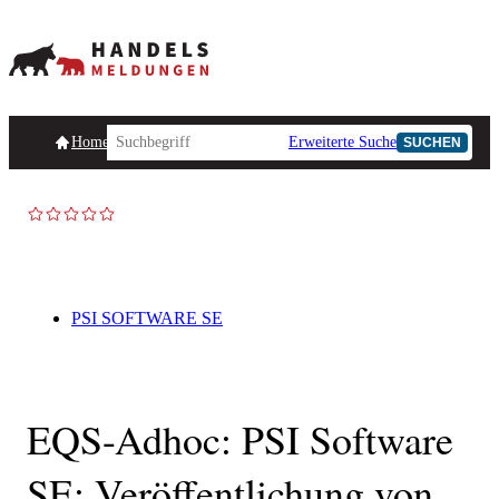
Homepage
Handelsmeldungen
Ad-Hoc-Meldungen
Erweiterte Suche
Unternehmensind
SUCHEN
AD-HOC
PSI SOFTWARE SE
EQS-Adhoc: PSI Software
SE: Veröffentlichung von