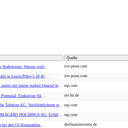
Quelle
irw-press.com
Von Nodestream zu Nodestream: Warum resiliente Kommunikation zu einem strategischen Faktor in der modernen Verteidigung wird
AD-HOC
irw-press.com
HM Exploration bohrt in Lewis Pilley’s 18,45 Meter mit 1,14 % Cu, 2,42 % Zn, 16,74 g/t Ag und 0,32 g/t Au in der oberen Linse und 5,42 m mit 1,99 % Cu, 1,66 % Zn, 15,49 g/t Ag und 0,8 g/t Au in der unteren Linse
AD-HOC
EQS-News: AT&S startet mit einem starken Quartal in das neue Geschäftsjahr und bestätigt den Ausblick für das Gesamtjahr
eqs.com
inv3st.de
Rohstoffaktien mit Potenzial: Endeavour Silver, Almonty Industries und Agnico Eagle im Fokus!
TOP NEWS
EQS-CMS: Deutsche Telekom AG: Veröffentlichung einer Kapitalmarktinformation
eqs.com
EQS-News: AUSTRIACARD HOLDINGS AG: Erfüllung der aufschiebenden Bedingung betreffend die kartellrechtlichen Freigaben im Zusammenhang mit dem freiwilligen Übernahmeangebot von DNP
eqs.com
derfinanzinvestor.de
Chancen & Risiken bei den Q2-Kennzahlen – Adobe, Almonty Industries, Apple, Microsoft
TOP NEWS