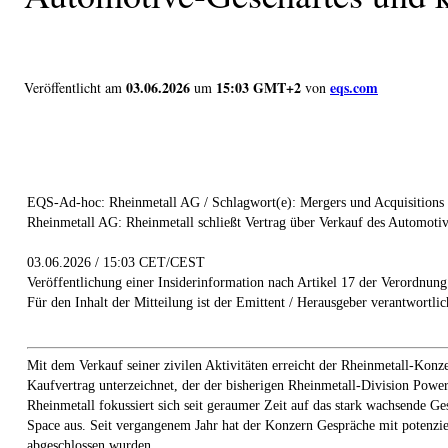
03.06.2026
15:03 GMT+2
eqs.com
Veröffentlicht am
um
von
EQS-Ad-hoc: Rheinmetall AG / Schlagwort(e): Mergers und Acquisitions 
Rheinmetall AG: Rheinmetall schließt Vertrag über Verkauf des Automotive
03.06.2026 / 15:03 CET/CEST
Veröffentlichung einer Insiderinformation nach Artikel 17 der Verordnun
Für den Inhalt der Mitteilung ist der Emittent / Herausgeber verantwortlic
Mit dem Verkauf seiner zivilen Aktivitäten erreicht der Rheinmetall-Kon
Kaufvertrag unterzeichnet, der der bisherigen Rheinmetall-Division Powe
Rheinmetall fokussiert sich seit geraumer Zeit auf das stark wachsende G
Space aus. Seit vergangenem Jahr hat der Konzern Gespräche mit potenzie
abgeschlossen wurden.