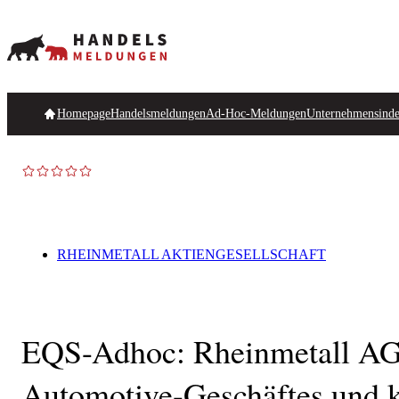
Homepage
Handelsmeldungen
Ad-Hoc-Meldungen
Unternehmensind
RHEINMETALL AKTIENGESELLSCHAFT
EQS-Adhoc: Rheinmetall AG: 
Automotive-Geschäftes und ko