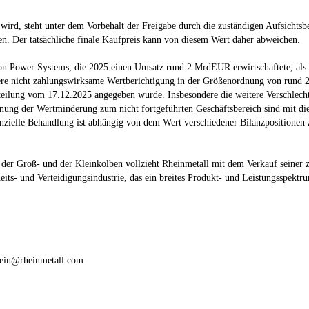
t wird, steht unter dem Vorbehalt der Freigabe durch die zuständigen Aufsichts
. Der tatsächliche finale Kaufpreis kann von diesem Wert daher abweichen.
ision Power Systems, die 2025 einen Umsatz rund 2 MrdEUR erwirtschaftete, als „
itere nicht zahlungswirksame Wertberichtigung in der Größenordnung von rund
eilung vom 17.12.2025 angegeben wurde. Insbesondere die weitere Verschlech
ung der Wertminderung zum nicht fortgeführten Geschäftsbereich sind mit die
lanzielle Behandlung ist abhängig von dem Wert verschiedener Bilanzpositione
der Groß- und der Kleinkolben vollzieht Rheinmetall mit dem Verkauf seiner z
s- und Verteidigungsindustrie, das ein breites Produkt- und Leistungsspektr
stein@rheinmetall.com