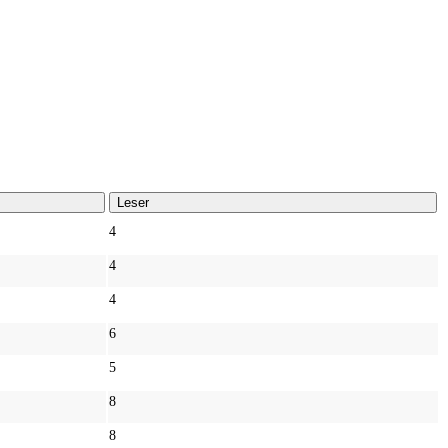
Leser
4
4
4
6
5
8
8