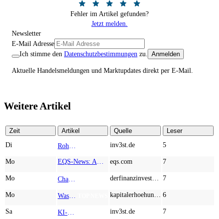
Fehler im Artikel gefunden?
Jetzt melden.
Newsletter
E-Mail Adresse
Ich stimme den
Datenschutzbestimmungen
zu.
Anmelden
Aktuelle Handelsmeldungen und Marktupdates direkt per E-Mail.
Weitere Artikel
Zeit
Artikel
Quelle
Leser
Di
inv3st.de
5
Rohstoffaktien mit Potenzial: Endeavour Silver, Almonty Industries und Agnico Eagle im Fokus!
TOP NEWS
Mo
EQS-News: AUSTRIACARD HOLDINGS AG: Erfüllung der aufschiebenden Bedingung betreffend die kartellrechtlichen Freigaben im Zusammenhang mit dem freiwilligen Übernahmeangebot von DNP
eqs.com
7
Mo
derfinanzinvestor.de
7
Chancen & Risiken bei den Q2-Kennzahlen – Adobe, Almonty Industries, Apple, Microsoft
TOP NEWS
Mo
kapitalerhoehungen.de
6
Wasserstoff-Realität 2026: Nel ASA und A.H.T. Syngas liefern während sich BP zurückzieht
TOP NEWS
Sa
inv3st.de
7
KI-Revolution im Mittelstand: Salesforce und Oracle bedienen Konzerne, Miivo AI entlastet den Mittelstand
TOP NEWS