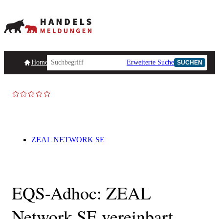
Homepage
Handelsmeldungen
Ad-Hoc-Meldungen
Erweiterte Suche
Unternehmensind
SUCHEN
AD-HOC
ZEAL NETWORK SE
EQS-Adhoc: ZEAL
Network SE vereinbart