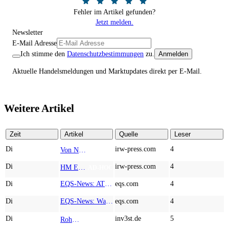
Fehler im Artikel gefunden?
Jetzt melden.
Newsletter
E-Mail Adresse
Ich stimme den
Datenschutzbestimmungen
zu.
Anmelden
Aktuelle Handelsmeldungen und Marktupdates direkt per E-Mail.
Weitere Artikel
Zeit
Artikel
Quelle
Leser
Di
irw-press.com
4
Von Nodestream zu Nodestream: Warum resiliente Kommunikation zu einem strategischen Faktor in der modernen Verteidigung wird
AD-HOC
Di
irw-press.com
4
HM Exploration bohrt in Lewis Pilley’s 18,45 Meter mit 1,14 % Cu, 2,42 % Zn, 16,74 g/t Ag und 0,32 g/t Au in der oberen Linse und 5,42 m mit 1,99 % Cu, 1,66 % Zn, 15,49 g/t Ag und 0,8 g/t Au in der unteren Linse
AD-HOC
Di
EQS-News: AT&S startet mit einem starken Quartal in das neue Geschäftsjahr und bestätigt den Ausblick für das Gesamtjahr
eqs.com
4
Di
EQS-News: WashTec AG: Rekordumsatz von Mio. € 247,8 im ersten Halbjahr vor allem getrieben durch die Business Line Equipment; EBIT Marge bei 7,1%
eqs.com
4
Di
inv3st.de
5
Rohstoffaktien mit Potenzial: Endeavour Silver, Almonty Industries und Agnico Eagle im Fokus!
TOP NEWS