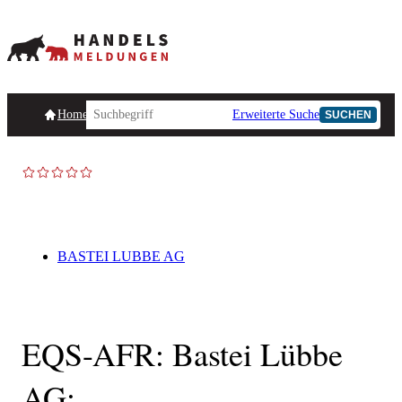
Homepage
Handelsmeldungen
Ad-Hoc-Meldungen
Erweiterte Suche
Unternehmensind
SUCHEN
BASTEI LUBBE AG
EQS-AFR: Bastei Lübbe
AG: