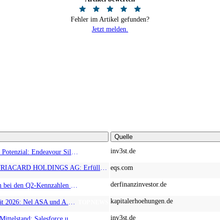
Fehler im Artikel gefunden?
Jetzt melden.
Quelle
inv3st.de
Rohstoffaktien mit Potenzial: Endeavour Silver, Almonty Industries und Agnico Eagle im Fokus!
TOP NEWS
EQS-News: AUSTRIACARD HOLDINGS AG: Erfüllung der aufschiebenden Bedingung betreffend die kartellrechtlichen Freigaben im Zusammenhang mit dem freiwilligen Übernahmeangebot von DNP
eqs.com
derfinanzinvestor.de
Chancen & Risiken bei den Q2-Kennzahlen – Adobe, Almonty Industries, Apple, Microsoft
TOP NEWS
kapitalerhoehungen.de
Wasserstoff-Realität 2026: Nel ASA und A.H.T. Syngas liefern während sich BP zurückzieht
TOP NEWS
inv3st.de
KI-Revolution im Mittelstand: Salesforce und Oracle bedienen Konzerne, Miivo AI entlastet den Mittelstand
TOP NEWS