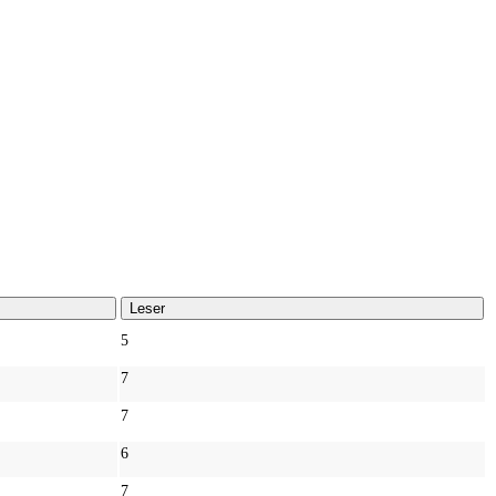
Leser
5
7
7
6
7