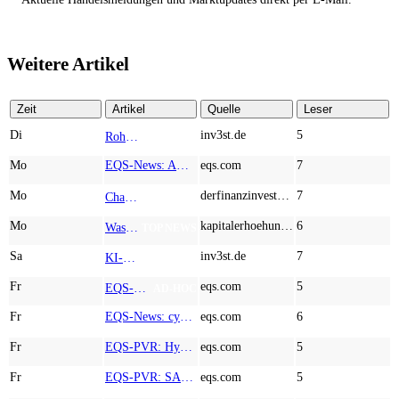
Weitere Artikel
Zeit
Artikel
Quelle
Leser
Di
inv3st.de
5
Rohstoffaktien mit Potenzial: Endeavour Silver, Almonty Industries und Agnico Eagle im Fokus!
TOP NEWS
Mo
EQS-News: AUSTRIACARD HOLDINGS AG: Erfüllung der aufschiebenden Bedingung betreffend die kartellrechtlichen Freigaben im Zusammenhang mit dem freiwilligen Übernahmeangebot von DNP
eqs.com
7
Mo
derfinanzinvestor.de
7
Chancen & Risiken bei den Q2-Kennzahlen – Adobe, Almonty Industries, Apple, Microsoft
TOP NEWS
Mo
kapitalerhoehungen.de
6
Wasserstoff-Realität 2026: Nel ASA und A.H.T. Syngas liefern während sich BP zurückzieht
TOP NEWS
Sa
inv3st.de
7
KI-Revolution im Mittelstand: Salesforce und Oracle bedienen Konzerne, Miivo AI entlastet den Mittelstand
TOP NEWS
Fr
eqs.com
5
EQS-Adhoc: Branicks Group AG: Lock-Up Vereinbarungen über die Restrukturierung der Anleihe und der Schuldscheindarlehen vollumfänglich wirksam geworden
AD-HOC
Fr
EQS-News: cyan AG baut Präsenz in Europa mit der Einführung von Cybersicherheitslösungen bei Orange Romania weiter aus
eqs.com
6
Fr
EQS-PVR: Hypoport SE: Veröffentlichung gemäß § 40 Abs. 1 WpHG mit dem Ziel der europaweiten Verbreitung
eqs.com
5
Fr
EQS-PVR: SAP SE: Korrektur einer Veröffentlichung vom 21.07.2026 gemäß § 40 Abs. 1 WpHG mit dem Ziel der europaweiten Verbreitung
eqs.com
5