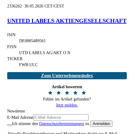
2336262 30.05.2026 CET/CEST
UNITED LABELS AKTIENGESELLSCHAFT
ISIN
DE0005489561
FISN
UTD LABELS AG/AKT O.N.
TICKER
FWB:ULC
Zum Unternehmensindex
Artikel bewerten
Fehler im Artikel gefunden?
Jetzt melden.
Newsletter
E-Mail Adresse
Ich stimme den
Datenschutzbestimmungen
zu.
Anmelden
Aktuelle Handelsmeldungen und Marktupdates direkt per E-Mail.