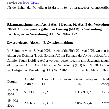
Service der
EQS Group
.
Für den Inhalt der Mitteilung ist der Emittent / Herausgeber verantwortlic
Bekanntmachung nach Art. 5 Abs. 1 Buchst. b), Abs. 3 der Verordnu
596/2014 in der jeweils geltenden Fassung (MAR) in Verbindung mit A
der Delegierten Verordnung (EU) Nr. 2016/1052
Erwerb eigener Aktien – 9. Zwischenmeldung
Im Zeitraum vom 18. Mai 2026 bis einschließlich 22. Mai 2026 wurden i
Aktien der Daimler Truck Holding AG im Rahmen des Aktienrückkaufpr
Daimler Truck Holding AG erworben, dessen Beginn mit Bekanntmachun
2026, gemäß Art. 5 Abs. 1 lit. a) der Verordnung (EU) Nr. 596/2014 i.V.m
der Delegierten Verordnung (EU) Nr. 2016/1052 für den 16. März 2026 mi
Anzahl
Durchschnittspreis in
Gesamtbetrag in
Hand
Datum
Aktien
EUR
EUR
code)
18. Mai
59.230
39,2185
2.322.911,76
Xetra
2026
19. Mai
200.617
39,3151
7.887.277,42
Xetra
2026