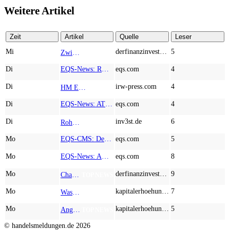
Weitere Artikel
Zeit
Artikel
Quelle
Leser
Mi
derfinanzinvestor.de
5
Zwischen Allzeithoch und M&A-Fieber: Adidas, Commerzbank, Desert Gold
TOP NEWS
Di
EQS-News: RM Rheiner Management AG: Halbjahresergebnis 2026
eqs.com
4
Di
irw-press.com
4
HM Exploration bohrt in Lewis Pilley’s 18,45 Meter mit 1,14 % Cu, 2,42 % Zn, 16,74 g/t Ag und 0,32 g/t Au in der oberen Linse und 5,42 m mit 1,99 % Cu, 1,66 % Zn, 15,49 g/t Ag und 0,8 g/t Au in der unteren Linse
AD-HOC
Di
EQS-News: AT&S startet mit einem starken Quartal in das neue Geschäftsjahr und bestätigt den Ausblick für das Gesamtjahr
eqs.com
4
Di
inv3st.de
6
Rohstoffaktien mit Potenzial: Endeavour Silver, Almonty Industries und Agnico Eagle im Fokus!
TOP NEWS
Mo
EQS-CMS: Deutsche Telekom AG: Veröffentlichung einer Kapitalmarktinformation
eqs.com
5
Mo
EQS-News: AUSTRIACARD HOLDINGS AG: Erfüllung der aufschiebenden Bedingung betreffend die kartellrechtlichen Freigaben im Zusammenhang mit dem freiwilligen Übernahmeangebot von DNP
eqs.com
8
Mo
derfinanzinvestor.de
9
Chancen & Risiken bei den Q2-Kennzahlen – Adobe, Almonty Industries, Apple, Microsoft
TOP NEWS
Mo
kapitalerhoehungen.de
7
Wasserstoff-Realität 2026: Nel ASA und A.H.T. Syngas liefern während sich BP zurückzieht
TOP NEWS
Mo
kapitalerhoehungen.de
5
Anglo American, Globex Mining, Lundin Mining - Rohstoff-Giganten vor dem nächsten Schub
TOP NEWS
© handelsmeldungen.de
2026