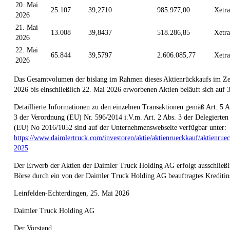
20. Mai
25.107
39,2710
985.977,00
Xetra
2026
21. Mai
13.008
39,8437
518.286,85
Xetra
2026
22. Mai
65.844
39,5797
2.606.085,77
Xetra
2026
Das Gesamtvolumen der bislang im Rahmen dieses Aktienrückkaufs im Z
2026 bis einschließlich 22. Mai 2026 erworbenen Aktien beläuft sich auf 
Detaillierte Informationen zu den einzelnen Transaktionen gemäß Art. 5 Abs
3 der Verordnung (EU) Nr. 596/2014 i.V.m. Art. 2 Abs. 3 der Delegierte
(EU) No 2016/1052 sind auf der Unternehmenswebseite verfügbar unter:
https://www.daimlertruck.com/investoren/aktie/aktienrueckkauf/aktienru
2025
Der Erwerb der Aktien der Daimler Truck Holding AG erfolgt ausschließl
Börse durch ein von der Daimler Truck Holding AG beauftragtes Kreditins
Leinfelden-Echterdingen, 25. Mai 2026
Daimler Truck Holding AG
Der Vorstand