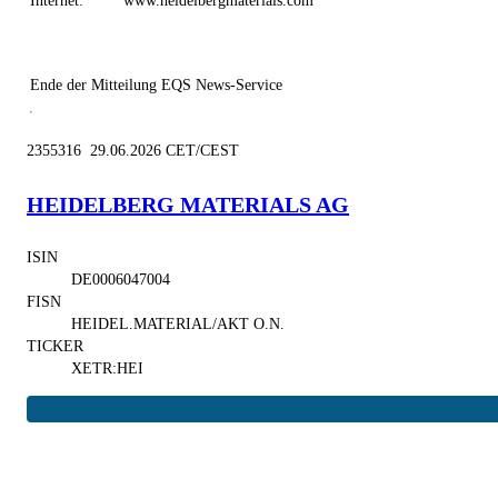
Internet:
www.heidelbergmaterials.com
Ende der Mitteilung
EQS News-Service
2355316 29.06.2026 CET/CEST
HEIDELBERG MATERIALS AG
ISIN
DE0006047004
FISN
HEIDEL.MATERIAL/AKT O.N.
TICKER
XETR:HEI