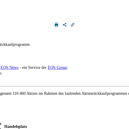
nrückkaufprogramm
h
EQS News
- ein Service der
EQS Group
.
h.
nsgesamt 110.460 Aktien im Rahmen des laufenden Aktienrückkaufprogrammes 
s
Handelsplatz