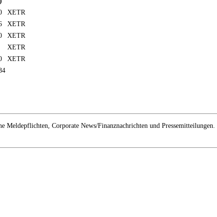
)
0
XETR
6
XETR
0
XETR
XETR
0
XETR
84
e Meldepflichten, Corporate News/Finanznachrichten und Pressemitteilungen.