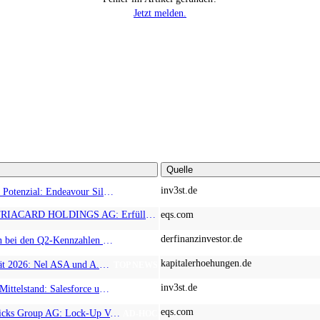
Jetzt melden.
Quelle
inv3st.de
Rohstoffaktien mit Potenzial: Endeavour Silver, Almonty Industries und Agnico Eagle im Fokus!
TOP NEWS
EQS-News: AUSTRIACARD HOLDINGS AG: Erfüllung der aufschiebenden Bedingung betreffend die kartellrechtlichen Freigaben im Zusammenhang mit dem freiwilligen Übernahmeangebot von DNP
eqs.com
derfinanzinvestor.de
Chancen & Risiken bei den Q2-Kennzahlen – Adobe, Almonty Industries, Apple, Microsoft
TOP NEWS
kapitalerhoehungen.de
Wasserstoff-Realität 2026: Nel ASA und A.H.T. Syngas liefern während sich BP zurückzieht
TOP NEWS
inv3st.de
KI-Revolution im Mittelstand: Salesforce und Oracle bedienen Konzerne, Miivo AI entlastet den Mittelstand
TOP NEWS
eqs.com
EQS-Adhoc: Branicks Group AG: Lock-Up Vereinbarungen über die Restrukturierung der Anleihe und der Schuldscheindarlehen vollumfänglich wirksam geworden
AD-HOC