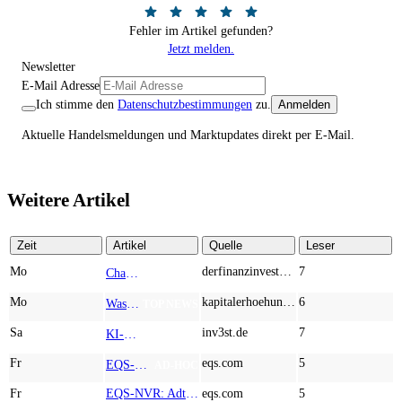
Fehler im Artikel gefunden?
Jetzt melden.
Newsletter
E-Mail Adresse
Ich stimme den
Datenschutzbestimmungen
zu.
Anmelden
Aktuelle Handelsmeldungen und Marktupdates direkt per E-Mail.
Weitere Artikel
Zeit
Artikel
Quelle
Leser
Mo
derfinanzinvestor.de
7
Chancen & Risiken bei den Q2-Kennzahlen – Adobe, Almonty Industries, Apple, Microsoft
TOP NEWS
Mo
kapitalerhoehungen.de
6
Wasserstoff-Realität 2026: Nel ASA und A.H.T. Syngas liefern während sich BP zurückzieht
TOP NEWS
Sa
inv3st.de
7
KI-Revolution im Mittelstand: Salesforce und Oracle bedienen Konzerne, Miivo AI entlastet den Mittelstand
TOP NEWS
Fr
eqs.com
5
EQS-Adhoc: Branicks Group AG: Lock-Up Vereinbarungen über die Restrukturierung der Anleihe und der Schuldscheindarlehen vollumfänglich wirksam geworden
AD-HOC
Fr
EQS-NVR: Adtran Holdings, Inc.: Veröffentlichung der Gesamtzahl der Stimmrechte nach § 41 WpHG mit dem Ziel der europaweiten Verbreitung
eqs.com
5