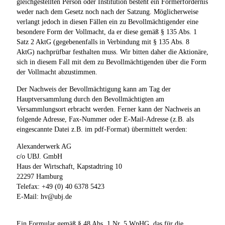
gleichgestellten Person oder Institution besteht ein Formerfordernis
weder nach dem Gesetz noch nach der Satzung. Möglicherweise
verlangt jedoch in diesen Fällen ein zu Bevollmächtigender eine
besondere Form der Vollmacht, da er diese gemäß § 135 Abs. 1
Satz 2 AktG (gegebenenfalls in Verbindung mit § 135 Abs. 8
AktG) nachprüfbar festhalten muss. Wir bitten daher die Aktionäre,
sich in diesem Fall mit dem zu Bevollmächtigenden über die Form
der Vollmacht abzustimmen.
Der Nachweis der Bevollmächtigung kann am Tag der
Hauptversammlung durch den Bevollmächtigten am
Versammlungsort erbracht werden. Ferner kann der Nachweis an
folgende Adresse, Fax-Nummer oder E-Mail-Adresse (z.B. als
eingescannte Datei z.B. im pdf-Format) übermittelt werden:
Alexanderwerk AG
c/o UBJ. GmbH
Haus der Wirtschaft, Kapstadtring 10
22297 Hamburg
Telefax: +49 (0) 40 6378 5423
E-Mail: hv@ubj.de
Ein Formular gemäß § 48 Abs. 1 Nr. 5 WpHG, das für die