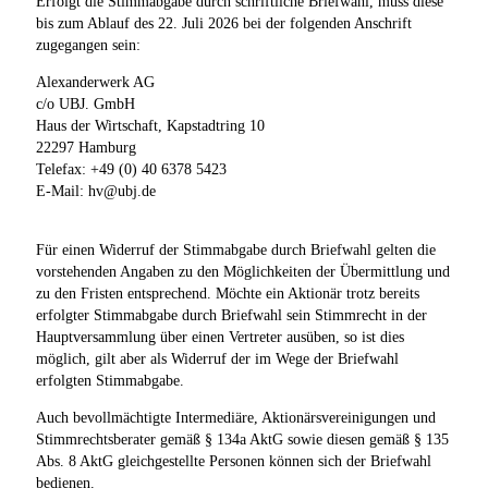
Erfolgt die Stimmabgabe durch schriftliche Briefwahl, muss diese
bis zum Ablauf des 22. Juli 2026 bei der folgenden Anschrift
zugegangen sein:
Alexanderwerk AG
c/o UBJ. GmbH
Haus der Wirtschaft, Kapstadtring 10
22297 Hamburg
Telefax: +49 (0) 40 6378 5423
E-Mail: hv@ubj.de
Für einen Widerruf der Stimmabgabe durch Briefwahl gelten die
vorstehenden Angaben zu den Möglichkeiten der Übermittlung und
zu den Fristen entsprechend. Möchte ein Aktionär trotz bereits
erfolgter Stimmabgabe durch Briefwahl sein Stimmrecht in der
Hauptversammlung über einen Vertreter ausüben, so ist dies
möglich, gilt aber als Widerruf der im Wege der Briefwahl
erfolgten Stimmabgabe.
Auch bevollmächtigte Intermediäre, Aktionärsvereinigungen und
Stimmrechtsberater gemäß § 134a AktG sowie diesen gemäß § 135
Abs. 8 AktG gleichgestellte Personen können sich der Briefwahl
bedienen.