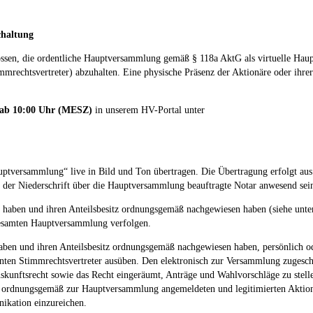
chaltung
lossen, die ordentliche Hauptversammlung gemäß § 118a AktG als virtuelle Hau
mrechtsvertreter) abzuhalten. Eine physische Präsenz der Aktionäre oder ihre
6 ab 10:00 Uhr (MESZ)
in unserem HV-Portal unter
auptversammlung“ live in Bild und Ton übertragen. Die Übertragung erfolgt au
 der Niederschrift über die Hauptversammlung beauftragte Notar anwesend sei
 haben und ihren Anteilsbesitz ordnungsgemäß nachgewiesen haben (siehe unte
gesamten Hauptversammlung verfolgen.
ben und ihren Anteilsbesitz ordnungsgemäß nachgewiesen haben, persönlich od
nten Stimmrechtsvertreter ausüben. Den elektronisch zur Versammlung zugesch
ftsrecht sowie das Recht eingeräumt, Anträge und Wahlvorschläge zu stelle
rdnungsgemäß zur Hauptversammlung angemeldeten und legitimierten Aktionär
kation einzureichen.