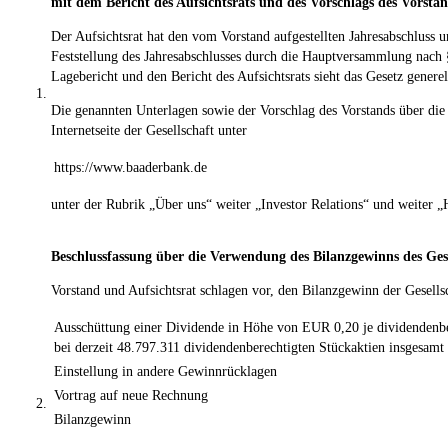
mit dem Bericht des Aufsichtsrats und des Vorschlags des Vorsta
Der Aufsichtsrat hat den vom Vorstand aufgestellten Jahresabschluss 
Feststellung des Jahresabschlusses durch die Hauptversammlung nach
Lagebericht und den Bericht des Aufsichtsrats sieht das Gesetz gener
1.
Die genannten Unterlagen sowie der Vorschlag des Vorstands über d
Internetseite der Gesellschaft unter
https://www.baaderbank.de
unter der Rubrik „Über uns“ weiter „Investor Relations“ und weiter
Beschlussfassung über die Verwendung des Bilanzgewinns des Ges
Vorstand und Aufsichtsrat schlagen vor, den Bilanzgewinn der Gesel
Ausschüttung einer Dividende in Höhe von EUR 0,20 je dividendenber
bei derzeit 48.797.311 dividendenberechtigten Stückaktien insgesamt
Einstellung in andere Gewinnrücklagen
Vortrag auf neue Rechnung
2.
Bilanzgewinn