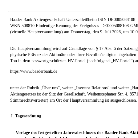
Baader Bank Aktiengesellschaft Unterschleißheim ISIN DE0005088108
WKN 508810 Eindeutige Kennung des Ereignisses: DE0005088108-GME
(virtuelle Hauptversammlung) am Donnerstag, den 9. Juli 2026, um 10
Die Hauptversammlung wird auf Grundlage von § 17 Abs. 6 der Satzung 
physische Präsenz der Aktionäre oder ihrer Bevollmächtigten abgehalte
Ton in dem passwortgeschützten HV-Portal (nachfolgend „HV-Portal“) auf
https://www.baaderbank.de
unter der Rubrik „Über uns“, weiter „Investor Relations“ und weiter 
Aktiengesetzes ist der Sitz der Gesellschaft, Weihenstephaner Str. 4, 8
Stimmrechtsvertreter) am Ort der Hauptversammlung ist ausgeschlossen.
I.
Tagesordnung
Vorlage des festgestellten Jahresabschlusses der Baader Bank Akt