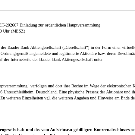
T-202607 Einladung zur ordentlichen Hauptversammlung
:00 Uhr (MESZ)
der Baader Bank Aktiengesellschaft („Gesellschaft“) in der Form einer virtu
n. Ordnungsgemäß angemeldete und legitimierte Aktionäre bzw. deren Bevollmä
 der Internetseite der Baader Bank Aktiengesellschaft unter
„Hauptversammlung“ verfolgen und dort ihre Rechte im Wege der elektronische
5716 Unterschleißheim, Deutschland. Eine physische Präsenz der Aktionäre und 
 Zu weiteren Einzelheiten vgl. die weiteren Angaben und Hinweise am Ende der
iengesellschaft und des vom Aufsichtsrat gebilligten Konzernabschlusses 