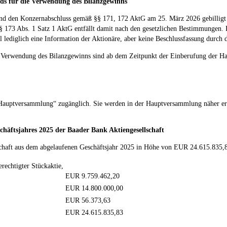
nds für die Verwendung des Bilanzgewinns
und den Konzernabschluss gemäß §§ 171, 172 AktG am 25. März 2026 gebilligt u
 § 173 Abs. 1 Satz 1 AktG entfällt damit nach den gesetzlichen Bestimmungen
ell lediglich eine Information der Aktionäre, aber keine Beschlussfassung durc
ie Verwendung des Bilanzgewinns sind ab dem Zeitpunkt der Einberufung der
 „Hauptversammlung“ zugänglich. Sie werden in der Hauptversammlung näher er
chäftsjahres 2025 der Baader Bank Aktiengesellschaft
lschaft aus dem abgelaufenen Geschäftsjahr 2025 in Höhe von EUR 24.615.835,
echtigter Stückaktie,
EUR 9.759.462,20
EUR 14.800.000,00
EUR 56.373,63
EUR 24.615.835,83