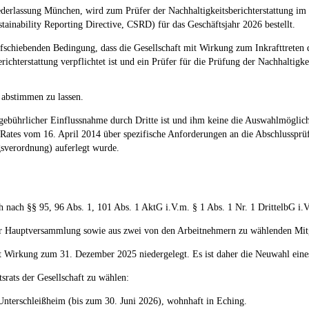
erlassung München, wird zum Prüfer der Nachhaltigkeitsberichterstattung im S
ainability Reporting Directive, CSRD) für das Geschäftsjahr 2026 bestellt.
aufschiebenden Bedingung, dass die Gesellschaft mit Wirkung zum Inkrafttrete
richterstattung verpflichtet ist und ein Prüfer für die Prüfung der Nachhaltig
n abstimmen zu lassen.
ngebührlicher Einflussnahme durch Dritte ist und ihm keine die Auswahlmöglic
Rates vom 16. April 2014 über spezifische Anforderungen an die Abschlussprü
verordnung) auferlegt wurde.
 nach §§ 95, 96 Abs. 1, 101 Abs. 1 AktG i.V.m. § 1 Abs. 1 Nr. 1 DrittelbG i.V
 der Hauptversammlung sowie aus zwei von den Arbeitnehmern zu wählenden Mit
t Wirkung zum 31. Dezember 2025 niedergelegt. Es ist daher die Neuwahl eines
tsrats der Gesellschaft zu wählen:
Unterschleißheim (bis zum 30. Juni 2026), wohnhaft in Eching.