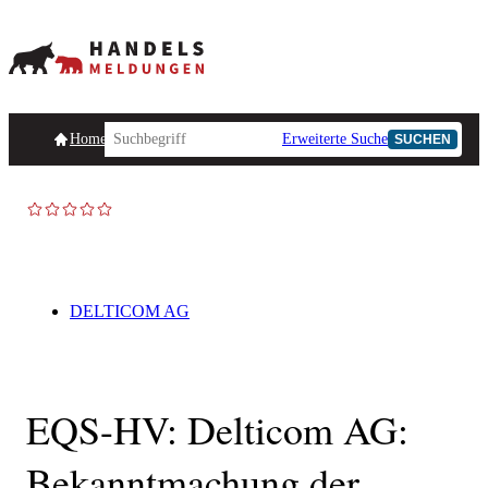
Homepage
Handelsmeldungen
Ad-Hoc-Meldungen
Erweiterte Suche
Unternehmensind
SUCHEN
DELTICOM AG
EQS-HV: Delticom AG:
Bekanntmachung der