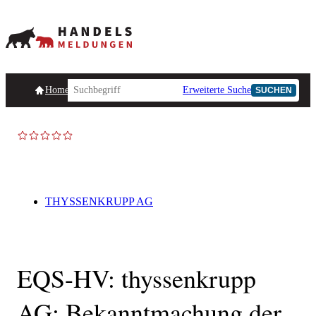
Homepage
Handelsmeldungen
Ad-Hoc-Meldungen
Erweiterte Suche
Unternehmensind
SUCHEN
THYSSENKRUPP AG
EQS-HV: thyssenkrupp
AG: Bekanntmachung der