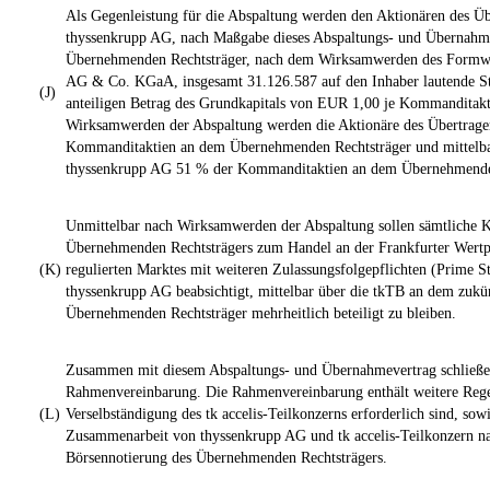
Als Gegenleistung für die Abspaltung werden den Aktionären des Üb
thyssenkrupp AG, nach Maßgabe dieses Abspaltungs- und Übernahm
Übernehmenden Rechtsträger, nach dem Wirksamwerden des Formwech
AG & Co. KGaA, insgesamt 31.126.587 auf den Inhaber lautende S
(J)
anteiligen Betrag des Grundkapitals von EUR 1,00 je Kommanditakt
Wirksamwerden der Abspaltung werden die Aktionäre des Übertrage
Kommanditaktien an dem Übernehmenden Rechtsträger und mittelbar
thyssenkrupp AG 51 % der Kommanditaktien an dem Übernehmenden
Unmittelbar nach Wirksamwerden der Abspaltung sollen sämtliche 
Übernehmenden Rechtsträgers zum Handel an der Frankfurter Wertpa
(K)
regulierten Marktes mit weiteren Zulassungsfolgepflichten (Prime S
thyssenkrupp AG beabsichtigt, mittelbar über die tkTB an dem zukün
Übernehmenden Rechtsträger mehrheitlich beteiligt zu bleiben.
Zusammen mit diesem Abspaltungs- und Übernahmevertrag schließen
Rahmenvereinbarung. Die Rahmenvereinbarung enthält weitere Regel
(L)
Verselbständigung des tk accelis-Teilkonzerns erforderlich sind, sow
Zusammenarbeit von thyssenkrupp AG und tk accelis-Teilkonzern n
Börsennotierung des Übernehmenden Rechtsträgers.