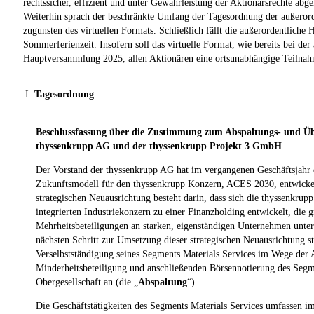
rechtssicher, effizient und unter Gewährleistung der Aktionärsrechte ab
Weiterhin sprach der beschränkte Umfang der Tagesordnung der außero
zugunsten des virtuellen Formats. Schließlich fällt die außerordentliche
Sommerferienzeit. Insofern soll das virtuelle Format, wie bereits bei der
Hauptversammlung 2025, allen Aktionären eine ortsunabhängige Teilna
I.
Tagesordnung
Beschlussfassung über die Zustimmung zum Abspaltungs- und Ü
thyssenkrupp AG und der thyssenkrupp Projekt 3 GmbH
Der Vorstand der thyssenkrupp AG hat im vergangenen Geschäftsjahr e
Zukunftsmodell für den thyssenkrupp Konzern, ACES 2030, entwickelt
strategischen Neuausrichtung besteht darin, dass sich die thyssenkru
integrierten Industriekonzern zu einer Finanzholding entwickelt, die g
Mehrheitsbeteiligungen an starken, eigenständigen Unternehmen unter
nächsten Schritt zur Umsetzung dieser strategischen Neuausrichtung s
Verselbstständigung seines Segments Materials Services im Wege der 
Minderheitsbeteiligung und anschließenden Börsennotierung des Segm
Obergesellschaft an (die „
Abspaltung
“).
Die Geschäftstätigkeiten des Segments Materials Services umfassen i