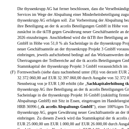
Die thyssenkrupp AG hat ferner beschlossen, dass die Verselbständi
Services im Wege der Abspaltung einer Minderheitsbeteiligung zugu
thyssenkrupp AG erfolgen soll. Zur Vorbereitung der Abspaltung bea
ihre Beteiligung an der tk accelis Beteiligungen GmbH in Höhe von
zunächst in die tkTB gegen Gewährung neuer Geschäftsanteile an der
2026 einzubringen. Anschließend wird die tkTB ihre Beteiligung an d
GmbH in Höhe von 51,0 % als Sacheinlage in die thyssenkrupp Pr
neuer Geschäftsanteile an der thyssenkrupp Projekt 3 GmbH voraussi
einbringen, jeweils aufschiebend bedingt auf das Wirksamwerden der
Übertragungen der Teilbereiche auf die tk accelis Beteiligungen 
Stammkapital der thyssenkrupp Projekt 3 GmbH voraussichtlich im
(F)
Formwechsels (siehe dazu nachstehend unter (H)) von derzeit EU
32.372.060,00 auf EUR 32.397.060,00 durch Ausgabe von 32.372.06
Nennbetrag von je EUR 1,00 erhöht (die „
Sachkapitalerhöhung tk
thyssenkrupp AG ihre Beteiligung an der tk accelis Beteiligungen 
Sacheinlage in die thyssenkrupp Projekt 16 GmbH (zukünftig firmier
Abspaltungs GmbH) mit Sitz in Essen, eingetragen im Handelsregist
HRB 36996 („
tk accelis Abspaltungs GmbH
“), einer 100%igen Toc
thyssenkrupp AG, gegen Gewährung neuer Geschäftsanteile an der 
einbringen. Zu diesem Zweck wird das Stammkapital der tk accelis
EUR 25.000,00 um EUR 1.000,00 auf EUR 26.000,00 durch Ausgab