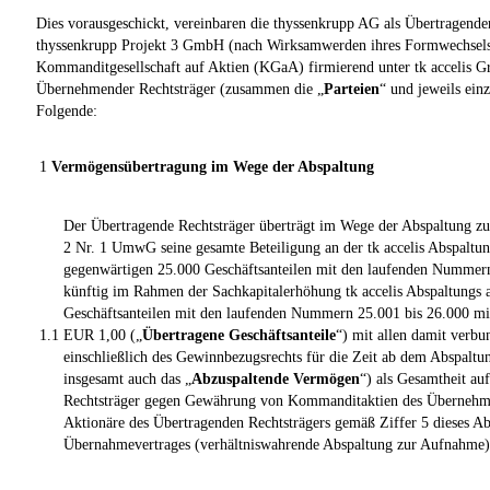
Dies vorausgeschickt, vereinbaren die thyssenkrupp AG als Übertragende
thyssenkrupp Projekt 3 GmbH (nach Wirksamwerden ihres Formwechsels 
Kommanditgesellschaft auf Aktien (KGaA) firmierend unter tk accelis
Übernehmender Rechtsträger (zusammen die „
Parteien
“ und jeweils ein
Folgende:
1
Vermögensübertragung im Wege der Abspaltung
Der Übertragende Rechtsträger überträgt im Wege der Abspaltung 
2 Nr. 1 UmwG seine gesamte Beteiligung an der tk accelis Abspalt
gegenwärtigen 25.000 Geschäftsanteilen mit den laufenden Nummern
künftig im Rahmen der Sachkapitalerhöhung tk accelis Abspaltungs
Geschäftsanteilen mit den laufenden Nummern 25.001 bis 26.000 mi
1.1
EUR 1,00 („
Übertragene Geschäftsanteile
“) mit allen damit verbu
einschließlich des Gewinnbezugsrechts für die Zeit ab dem Abspaltu
insgesamt auch das „
Abzuspaltende Vermögen
“) als Gesamtheit a
Rechtsträger gegen Gewährung von Kommanditaktien des Übernehme
Aktionäre des Übertragenden Rechtsträgers gemäß Ziffer 5 dieses A
Übernahmevertrages (verhältniswahrende Abspaltung zur Aufnahme)