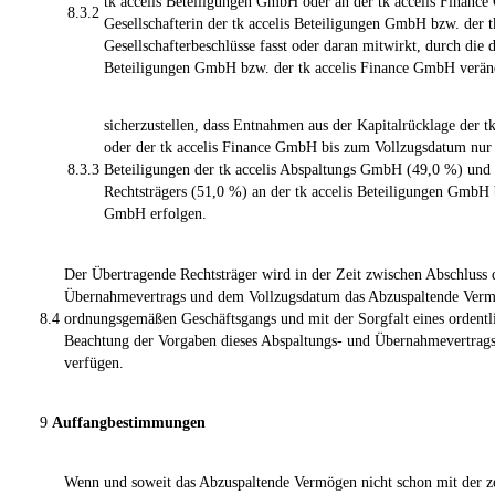
tk accelis Beteiligungen GmbH oder an der tk accelis Finance
8.3.2
Gesellschafterin der tk accelis Beteiligungen GmbH bzw. der
Gesellschafterbeschlüsse fasst oder daran mitwirkt, durch die 
Beteiligungen GmbH bzw. der tk accelis Finance GmbH verän
sicherzustellen, dass Entnahmen aus der Kapitalrücklage der 
oder der tk accelis Finance GmbH bis zum Vollzugsdatum nur 
8.3.3
Beteiligungen der tk accelis Abspaltungs GmbH (49,0 %) un
Rechtsträgers (51,0 %) an der tk accelis Beteiligungen GmbH 
GmbH erfolgen.
Der Übertragende Rechtsträger wird in der Zeit zwischen Abschluss 
Übernahmevertrags und dem Vollzugsdatum das Abzuspaltende Ver
8.4
ordnungsgemäßen Geschäftsgangs und mit der Sorgfalt eines ordent
Beachtung der Vorgaben dieses Abspaltungs- und Übernahmevertrags
verfügen.
9
Auffangbestimmungen
Wenn und soweit das Abzuspaltende Vermögen nicht schon mit der ze