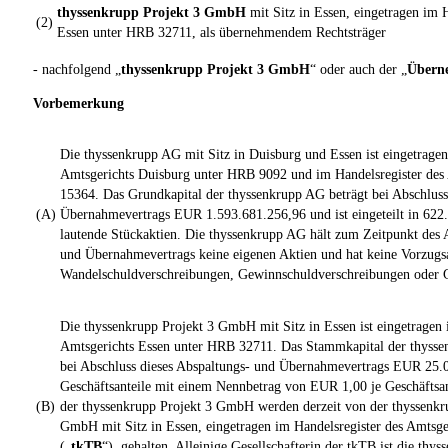
thyssenkrupp Projekt 3 GmbH
mit Sitz in Essen, eingetragen im 
(2)
Essen unter HRB 32711, als übernehmendem Rechtsträger
- nachfolgend „
thyssenkrupp Projekt 3 GmbH
“ oder auch der „
Übern
Vorbemerkung
Die thyssenkrupp AG mit Sitz in Duisburg und Essen ist eingetragen
Amtsgerichts Duisburg unter HRB 9092 und im Handelsregister des
15364. Das Grundkapital der thyssenkrupp AG beträgt bei Abschluss
(A)
Übernahmevertrags EUR 1.593.681.256,96 und ist eingeteilt in 622
lautende Stückaktien. Die thyssenkrupp AG hält zum Zeitpunkt des A
und Übernahmevertrags keine eigenen Aktien und hat keine Vorzugs
Wandelschuldverschreibungen, Gewinnschuldverschreibungen oder G
Die thyssenkrupp Projekt 3 GmbH mit Sitz in Essen ist eingetragen 
Amtsgerichts Essen unter HRB 32711. Das Stammkapital der thysse
bei Abschluss dieses Abspaltungs- und Übernahmevertrags EUR 25.00
Geschäftsanteile mit einem Nennbetrag von EUR 1,00 je Geschäftsant
(B)
der thyssenkrupp Projekt 3 GmbH werden derzeit von der thyssenkr
GmbH mit Sitz in Essen, eingetragen im Handelsregister des Amtsg
(„
tkTB
“), gehalten. Alleinige Gesellschafterin der tkTB ist die th