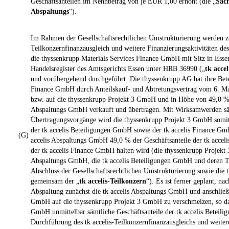
Geschäftsanteilen im Nennbetrag von je EUR 1,00 erhöht (die „
Sach
Abspaltungs
“).
Im Rahmen der Gesellschaftsrechtlichen Umstrukturierung werden zu
Teilkonzernfinanzausgleich und weitere Finanzierungsaktivitäten des
die thyssenkrupp Materials Services Finance GmbH mit Sitz in Esse
Handelsregister des Amtsgerichts Essen unter HRB 36990 („
tk acce
und vorübergehend durchgeführt. Die thyssenkrupp AG hat ihre Betei
Finance GmbH durch Anteilskauf- und Abtretungsvertrag vom 6. M
bzw. auf die thyssenkrupp Projekt 3 GmbH und in Höhe von 49,0 % a
Abspaltungs GmbH verkauft und übertragen. Mit Wirksamwerden sä
Übertragungsvorgänge wird die thyssenkrupp Projekt 3 GmbH somit
der tk accelis Beteiligungen GmbH sowie der tk accelis Finance Gm
(G)
accelis Abspaltungs GmbH 49,0 % der Geschäftsanteile der tk acce
der tk accelis Finance GmbH halten wird (die thyssenkrupp Projekt 
Abspaltungs GmbH, die tk accelis Beteiligungen GmbH und deren To
Abschluss der Gesellschaftsrechtlichen Umstrukturierung sowie die
gemeinsam der „
tk accelis-Teilkonzern
“). Es ist ferner geplant, 
Abspaltung zunächst die tk accelis Abspaltungs GmbH und anschließe
GmbH auf die thyssenkrupp Projekt 3 GmbH zu verschmelzen, so das
GmbH unmittelbar sämtliche Geschäftsanteile der tk accelis Beteil
Durchführung des tk accelis-Teilkonzernfinanzausgleichs und weitere