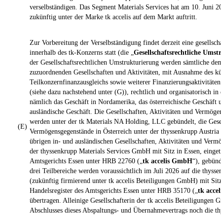
verselbständigen. Das Segment Materials Services hat am 10. Juni 2
zukünftig unter der Marke tk accelis auf dem Markt auftritt.
Zur Vorbereitung der Verselbständigung findet derzeit eine gesellsc
innerhalb des tk-Konzerns statt (die „
Gesellschaftsrechtliche Umst
der Gesellschaftsrechtlichen Umstrukturierung werden sämtliche de
zuzuordnenden Gesellschaften und Aktivitäten, mit Ausnahme des kün
Teilkonzernfinanzausgleichs sowie weiterer Finanzierungsaktivitäten 
(siehe dazu nachstehend unter (G)), rechtlich und organisatorisch in 
nämlich das Geschäft in Nordamerika, das österreichische Geschäft 
ausländische Geschäft. Die Gesellschaften, Aktivitäten und Vermög
werden unter der tk Materials NA Holding, LLC gebündelt, die Gesel
(E)
Vermögensgegenstände in Österreich unter der thyssenkrupp Austri
übrigen in- und ausländischen Gesellschaften, Aktivitäten und Ver
der thyssenkrupp Materials Services GmbH mit Sitz in Essen, einget
Amtsgerichts Essen unter HRB 22760 („
tk accelis GmbH
“), gebünd
drei Teilbereiche werden voraussichtlich im Juli 2026 auf die thys
(zukünftig firmierend unter tk accelis Beteiligungen GmbH) mit Sit
Handelsregister des Amtsgerichts Essen unter HRB 35170 („
tk acce
übertragen. Alleinige Gesellschafterin der tk accelis Beteiligungen
Abschlusses dieses Abspaltungs- und Übernahmevertrags noch die t