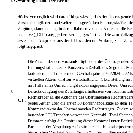
6
Gewährung besonderer Rechte
Höchst vorsorglich wird darauf hingewiesen, dass der Übertragende 
Vorstandsmitgliedern und weiteren ausgewählten Führungskräften des
Vergütungskomponente, in deren Rahmen virtuelle Aktien an die Be
Incentive („
LTI
“) ausgegeben werden, gewährt hat. Die zum Vollzug
bestehenden Ansprüche aus den LTI werden mit Wirkung zum Vollzu
folgt angepasst:
Die Anzahl der den Vorstandsmitgliedern des Übertragenden R
Führungskräften des tk-Konzerns außerhalb des Segments Mate
laufenden LTI-Tranchen der Geschäftsjahre 2023/2024, 2024
virtuellen Aktien wird zur wirtschaftlichen Gleichstellung mi
mit Hilfe eines Umrechnungsfaktors angepasst. Dieser Umrech
Berücksichtigung des Zuteilungsverhältnisses von Kommandi
6.1
Rechtsträger an die Aktionäre des Übertragenden Rechtsträger
6.1.1
beider Aktien über die ersten 30 Börsenhandelstage ab dem T
Kommanditaktie des Übernehmenden Rechtsträgers. Zudem w
laufenden LTI-Tranchen verwendete Kennzahl „Total Sharehol
Demnach erfolgt die Ermittlung dieser Kennzahl unter Berück
Parameter der Abspaltung zu bestimmenden Kapitaladjustierun
historischen Vergleichskurse für die Zeit bis zur Börseneinf