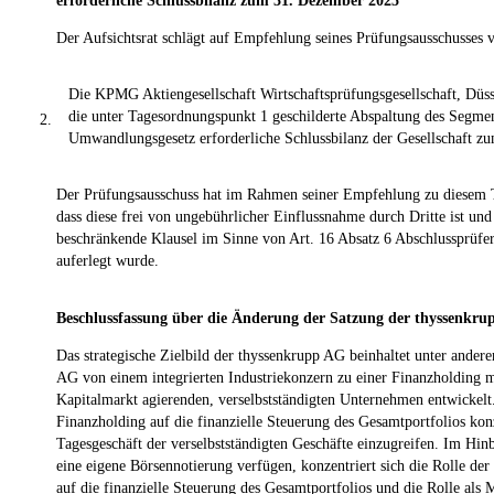
erforderliche Schlussbilanz zum 31. Dezember 2025
Der Aufsichtsrat schlägt auf Empfehlung seines Prüfungsausschusses v
Die KPMG Aktiengesellschaft Wirtschaftsprüfungsgesellschaft, Düss
die unter Tagesordnungspunkt 1 geschilderte Abspaltung des Segmen
2.
Umwandlungsgesetz erforderliche Schlussbilanz der Gesellschaft 
Der Prüfungsausschuss hat im Rahmen seiner Empfehlung zu diesem T
dass diese frei von ungebührlicher Einflussnahme durch Dritte ist un
beschränkende Klausel im Sinne von Art. 16 Absatz 6 Abschlussprüf
auferlegt wurde.
Beschlussfassung über die Änderung der Satzung der thyssenkr
Das strategische Zielbild der thyssenkrupp AG beinhaltet unter andere
AG von einem integrierten Industriekonzern zu einer Finanzholding 
Kapitalmarkt agierenden, verselbstständigten Unternehmen entwickelt
Finanzholding auf die finanzielle Steuerung des Gesamtportfolios konz
Tagesgeschäft der verselbstständigten Geschäfte einzugreifen. Im Hinb
eine eigene Börsennotierung verfügen, konzentriert sich die Rolle der
auf die finanzielle Steuerung des Gesamtportfolios und die Rolle als 