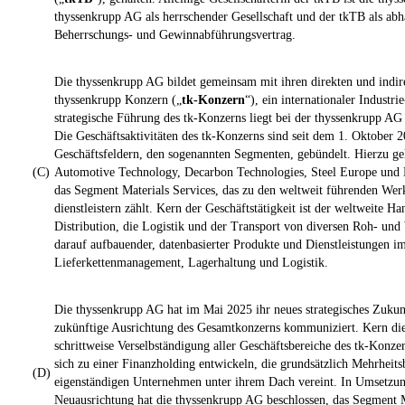
thyssenkrupp AG als herrschender Gesellschaft und der tkTB als abhä
Beherrschungs- und Gewinnabführungsvertrag.
Die thyssenkrupp AG bildet gemeinsam mit ihren direkten und indir
thyssenkrupp Konzern („
tk-Konzern
“), ein internationaler Industr
strategische Führung des tk-Konzerns liegt bei der thyssenkrupp AG 
Die Geschäftsaktivitäten des tk-Konzerns sind seit dem 1. Oktober 
Geschäftsfeldern, den sogenannten Segmenten, gebündelt. Hierzu g
(C)
Automotive Technology, Decarbon Technologies, Steel Europe und 
das Segment Materials Services, das zu den weltweit führenden Wer
dienstleistern zählt. Kern der Geschäftstätigkeit ist der weltweite Ha
Distribution, die Logistik und der Transport von diversen Roh- un
darauf aufbauender, datenbasierter Produkte und Dienstleistungen i
Lieferkettenmanagement, Lagerhaltung und Logistik.
Die thyssenkrupp AG hat im Mai 2025 ihr neues strategisches Zuku
zukünftige Ausrichtung des Gesamtkonzerns kommuniziert. Kern dies
schrittweise Verselbständigung aller Geschäftsbereiche des tk-Konze
sich zu einer Finanzholding entwickeln, die grundsätzlich Mehrheits
(D)
eigenständigen Unternehmen unter ihrem Dach vereint. In Umsetzung
Neuausrichtung hat die thyssenkrupp AG beschlossen, das Segment M