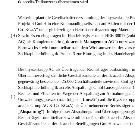
tk accelis-Teilkonzerns übernehmen wird.
Weiterhin plant die Gesellschafterversammlung der thyssenkrupp P
Projekt 3 GmbH in eine Kommanditgesellschaft auf Aktien mit der
Co. KGaA“ unter gleichzeitigem Beitritt der thyssenkrupp Materia
(H)
Sitz in Essen eingetragen im Handelsregister unter HRB 38017 (zuk
AG) als Komplementärin („
tk accelis Management AG
“) umzuwan
Formwechsel wird unmittelbar nach dem Wirksamwerden der vorste
Sachkapitalerhöhung tk Projekt 3 zur Eintragung in das Handelsregi
Die thyssenkrupp AG als Übertragender Rechtsträger beabsichtigt, 
Übernahmevertrag sämtliche Geschäftsanteile an der tk accelis Absp
gegenwärtig bestehenden 25.000 Geschäftsanteile sowie die künfti
Sachkapitalerhöhung tk accelis Abspaltungs GmbH auszugebenden 1.0
Rechten und Pflichten im Wege der Abspaltung zur Aufnahme gemäß
(I)
Umwandlungsgesetzes (nachfolgend „
UmwG
“) auf die thyssenkrup
accelis Group AG & Co. KGaA) als Übernehmenden Rechtsträger zu 
„
Abspaltung
“). Infolge dieser Abspaltungs- und Übertragungsvor
Rechtsträger - unmittelbar sowie mittelbar über die tk accelis Absp
Geschäftsanteile an der tk accelis Beteiligungen GmbH sowie der tk