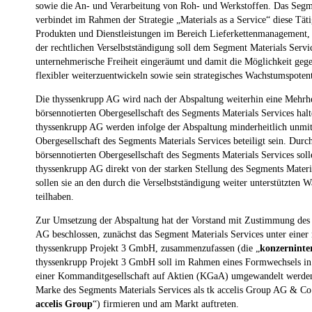
sowie die An- und Verarbeitung von Roh- und Werkstoffen. Das Segme
verbindet im Rahmen der Strategie „Materials as a Service“ diese Tät
Produkten und Dienstleistungen im Bereich Lieferkettenmanagement, 
der rechtlichen Verselbstständigung soll dem Segment Materials Servi
unternehmerische Freiheit eingeräumt und damit die Möglichkeit geg
flexibler weiterzuentwickeln sowie sein strategisches Wachstumspote
Die thyssenkrupp AG wird nach der Abspaltung weiterhin eine Mehrhe
börsennotierten Obergesellschaft des Segments Materials Services hal
thyssenkrupp AG werden infolge der Abspaltung minderheitlich unmit
Obergesellschaft des Segments Materials Services beteiligt sein. Durc
börsennotierten Obergesellschaft des Segments Materials Services soll
thyssenkrupp AG direkt von der starken Stellung des Segments Materi
sollen sie an den durch die Verselbstständigung weiter unterstützten
teilhaben.
Zur Umsetzung der Abspaltung hat der Vorstand mit Zustimmung des A
AG beschlossen, zunächst das Segment Materials Services unter einer 
thyssenkrupp Projekt 3 GmbH, zusammenzufassen (die „
konzerninte
thyssenkrupp Projekt 3 GmbH soll im Rahmen eines Formwechsels in
einer Kommanditgesellschaft auf Aktien (KGaA) umgewandelt werden
Marke des Segments Materials Services als tk accelis Group AG & C
accelis Group
“) firmieren und am Markt auftreten.