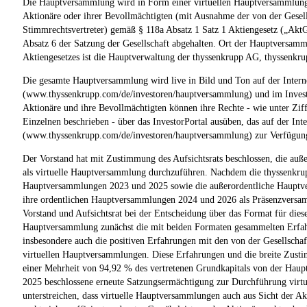
Die Hauptversammlung wird in Form einer virtuellen Hauptversammlung
Aktionäre oder ihrer Bevollmächtigten (mit Ausnahme der von der Gesel
Stimmrechtsvertreter) gemäß § 118a Absatz 1 Satz 1 Aktiengesetz („Akt
Absatz 6 der Satzung der Gesellschaft abgehalten. Ort der Hauptversam
Aktiengesetzes ist die Hauptverwaltung der thyssenkrupp AG, thyssenkru
Die gesamte Hauptversammlung wird live in Bild und Ton auf der Internet
(www.thyssenkrupp.com/de/investoren/hauptversammlung) und im Investo
Aktionäre und ihre Bevollmächtigten können ihre Rechte - wie unter Ziff
Einzelnen beschrieben - über das InvestorPortal ausüben, das auf der Inte
(www.thyssenkrupp.com/de/investoren/hauptversammlung) zur Verfügung 
Der Vorstand hat mit Zustimmung des Aufsichtsrats beschlossen, die au
als virtuelle Hauptversammlung durchzuführen. Nachdem die thyssenkru
Hauptversammlungen 2023 und 2025 sowie die außerordentliche Hauptve
ihre ordentlichen Hauptversammlungen 2024 und 2026 als Präsenzversa
Vorstand und Aufsichtsrat bei der Entscheidung über das Format für dies
Hauptversammlung zunächst die mit beiden Formaten gesammelten Erfah
insbesondere auch die positiven Erfahrungen mit den von der Gesellschaf
virtuellen Hauptversammlungen. Diese Erfahrungen und die breite Zust
einer Mehrheit von 94,92 % des vertretenen Grundkapitals von der Hau
2025 beschlossene erneute Satzungsermächtigung zur Durchführung vir
unterstreichen, dass virtuelle Hauptversammlungen auch aus Sicht der Ak