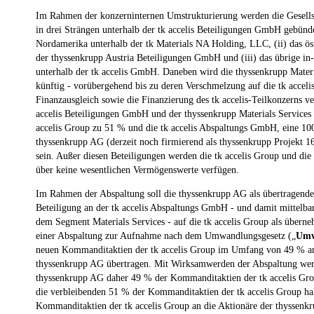
Im Rahmen der konzerninternen Umstrukturierung werden die Gesells
in drei Strängen unterhalb der tk accelis Beteiligungen GmbH gebünde
Nordamerika unterhalb der tk Materials NA Holding, LLC, (ii) das öst
der thyssenkrupp Austria Beteiligungen GmbH und (iii) das übrige in
unterhalb der tk accelis GmbH. Daneben wird die thyssenkrupp Mate
künftig - vorübergehend bis zu deren Verschmelzung auf die tk acceli
Finanzausgleich sowie die Finanzierung des tk accelis-Teilkonzerns ve
accelis Beteiligungen GmbH und der thyssenkrupp Materials Service
accelis Group zu 51 % und die tk accelis Abspaltungs GmbH, eine 10
thyssenkrupp AG (derzeit noch firmierend als thyssenkrupp Projekt 1
sein. Außer diesen Beteiligungen werden die tk accelis Group und di
über keine wesentlichen Vermögenswerte verfügen.
Im Rahmen der Abspaltung soll die thyssenkrupp AG als übertragende
Beteiligung an der tk accelis Abspaltungs GmbH - und damit mittelba
dem Segment Materials Services - auf die tk accelis Group als über
einer Abspaltung zur Aufnahme nach dem Umwandlungsgesetz („
Um
neuen Kommanditaktien der tk accelis Group im Umfang von 49 % an
thyssenkrupp AG übertragen. Mit Wirksamwerden der Abspaltung wer
thyssenkrupp AG daher 49 % der Kommanditaktien der tk accelis Gr
die verbleibenden 51 % der Kommanditaktien der tk accelis Group ha
Kommanditaktien der tk accelis Group an die Aktionäre der thyssenk