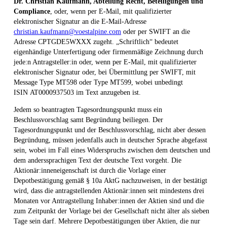
Dr. Christian Kaufmann, Abteilung Recht, Beteiligungen und
Compliance
, oder, wenn per E-Mail, mit qualifizierter
elektronischer Signatur an die E-Mail-Adresse
christian.kaufmann@voestalpine.com
oder per SWIFT an die
Adresse CPTGDE5WXXX zugeht. „Schriftlich“ bedeutet
eigenhändige Unterfertigung oder firmenmäßige Zeichnung durch
jede:n Antragsteller:in oder, wenn per E-Mail, mit qualifizierter
elektronischer Signatur oder, bei Übermittlung per SWIFT, mit
Message Type MT598 oder Type MT599, wobei unbedingt
ISIN AT0000937503 im Text anzugeben ist.
Jedem so beantragten Tagesordnungspunkt muss ein
Beschlussvorschlag samt Begründung beiliegen. Der
Tagesordnungspunkt und der Beschlussvorschlag, nicht aber dessen
Begründung, müssen jedenfalls auch in deutscher Sprache abgefasst
sein, wobei im Fall eines Widerspruchs zwischen dem deutschen und
dem anderssprachigen Text der deutsche Text vorgeht. Die
Aktionär:inneneigenschaft ist durch die Vorlage einer
Depotbestätigung gemäß § 10a AktG nachzuweisen, in der bestätigt
wird, dass die antragstellenden Aktionär:innen seit mindestens drei
Monaten vor Antragstellung Inhaber:innen der Aktien sind und die
zum Zeitpunkt der Vorlage bei der Gesellschaft nicht älter als sieben
Tage sein darf. Mehrere Depotbestätigungen über Aktien, die nur