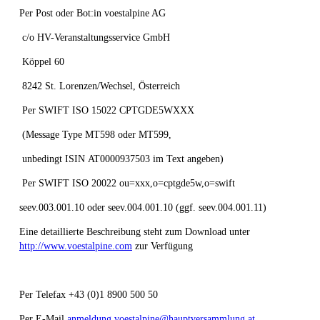
Per Post oder Bot:in voestalpine AG
c/o HV-Veranstaltungsservice GmbH
Köppel 60
8242 St. Lorenzen/Wechsel, Österreich
Per SWIFT ISO 15022 CPTGDE5WXXX
(Message Type MT598 oder MT599,
unbedingt ISIN AT0000937503 im Text angeben)
Per SWIFT ISO 20022 ou=xxx,o=cptgde5w,o=swift
seev.003.001.10 oder seev.004.001.10 (ggf. seev.004.001.11)
Eine detaillierte Beschreibung steht zum Download unter
http://www.voestalpine.com
zur Verfügung
Per Telefax +43 (0)1 8900 500 50
Per E-Mail
anmeldung.voestalpine@hauptversammlung.at