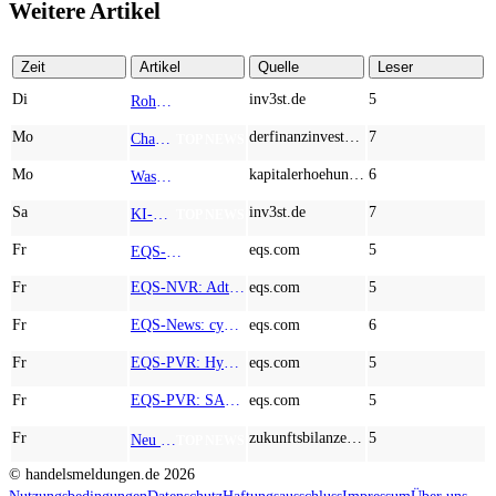
Weitere Artikel
Zeit
Artikel
Quelle
Leser
Di
inv3st.de
5
Rohstoffaktien mit Potenzial: Endeavour Silver, Almonty Industries und Agnico Eagle im Fokus!
TOP NEWS
Mo
derfinanzinvestor.de
7
Chancen & Risiken bei den Q2-Kennzahlen – Adobe, Almonty Industries, Apple, Microsoft
TOP NEWS
Mo
kapitalerhoehungen.de
6
Wasserstoff-Realität 2026: Nel ASA und A.H.T. Syngas liefern während sich BP zurückzieht
TOP NEWS
Sa
inv3st.de
7
KI-Revolution im Mittelstand: Salesforce und Oracle bedienen Konzerne, Miivo AI entlastet den Mittelstand
TOP NEWS
Fr
eqs.com
5
EQS-Adhoc: Branicks Group AG: Lock-Up Vereinbarungen über die Restrukturierung der Anleihe und der Schuldscheindarlehen vollumfänglich wirksam geworden
AD-HOC
Fr
EQS-NVR: Adtran Holdings, Inc.: Veröffentlichung der Gesamtzahl der Stimmrechte nach § 41 WpHG mit dem Ziel der europaweiten Verbreitung
eqs.com
5
Fr
EQS-News: cyan AG baut Präsenz in Europa mit der Einführung von Cybersicherheitslösungen bei Orange Romania weiter aus
eqs.com
6
Fr
EQS-PVR: Hypoport SE: Veröffentlichung gemäß § 40 Abs. 1 WpHG mit dem Ziel der europaweiten Verbreitung
eqs.com
5
Fr
EQS-PVR: SAP SE: Korrektur einer Veröffentlichung vom 21.07.2026 gemäß § 40 Abs. 1 WpHG mit dem Ziel der europaweiten Verbreitung
eqs.com
5
Fr
zukunftsbilanzen.de
5
Neu im Index und gleich abgestraft: Hochtief, Almonty Industries, AT&S und Marvell Technology im Härtetest
TOP NEWS
© handelsmeldungen.de
2026