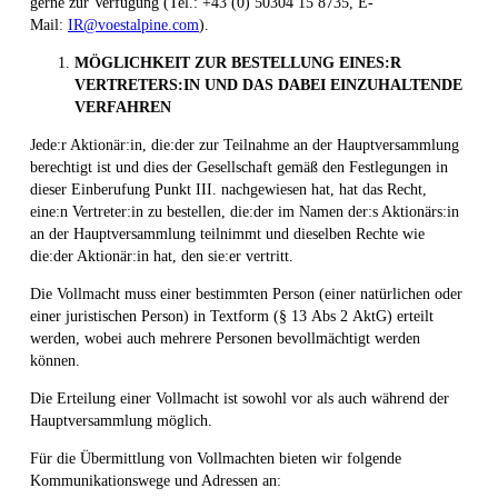
gerne zur Verfügung (Tel.: +43 (0) 50304 15 8735, E-
Mail:
IR@voestalpine.com
).
MÖGLICHKEIT ZUR BESTELLUNG EINES:R
VERTRETERS:IN UND DAS DABEI EINZUHALTENDE
VERFAHREN
Jede:r Aktionär:in, die:der zur Teilnahme an der Hauptversammlung
berechtigt ist und dies der Gesellschaft gemäß den Festlegungen in
dieser Einberufung Punkt III. nachgewiesen hat, hat das Recht,
eine:n Vertreter:in zu bestellen, die:der im Namen der:s Aktionärs:in
an der Hauptversammlung teilnimmt und dieselben Rechte wie
die:der Aktionär:in hat, den sie:er vertritt.
Die Vollmacht muss einer bestimmten Person (einer natürlichen oder
einer juristischen Person) in Textform (§ 13 Abs 2 AktG) erteilt
werden, wobei auch mehrere Personen bevollmächtigt werden
können.
Die Erteilung einer Vollmacht ist sowohl vor als auch während der
Hauptversammlung möglich.
Für die Übermittlung von Vollmachten bieten wir folgende
Kommunikationswege und Adressen an: