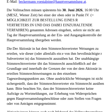
E-Mail:
beckermann.voestalpine@hauptversammlung.at
.
Die Vollmachten müssen spätestens bis
30.
Juni
2026
, 16:00 Uhr
(MESZ, Wiener Zeit) bei einer der oben oder in Punkt IV. (=
MÖGLICHKEIT ZUR BESTELLUNG EINES:R
VERTRETERS:IN UND DAS DABEI EINZUHALTENDE
VERFAHREN) genannten Adressen eingehen, sofern sie nicht am
Tag der Hauptversammlung an der Ein- und Ausgangskontrolle der
Hauptversammlung übergeben werden.
Die:Der Aktionär:in hat dem Stimmrechtsvertreter Weisungen zu
erteilen, wie dieser (oder allenfalls ein:e von ihm bevollmächtigte:r
Subvertreter:in) das Stimmrecht auszuüben hat. Der unabhängige
Stimmrechtsvertreter übt das Stimmrecht ausschließlich auf der
Grundlage und innerhalb der Grenzen der von der:dem Aktionär:in
erteilten Stimmrechtsweisungen zu den einzelnen
Tagesordnungspunkten aus. Ohne ausdrückliche Weisungen ist nicht
sichergestellt, dass der Stimmrechtsvertreter ein Stimmrecht ausüben
kann. Bitte beachten Sie, dass der Stimmrechtsvertreter keine
Aufträge zu Wortmeldungen, zur Erhebung von Widersprüchen
gegen Hauptversammlungsbeschlüsse oder zum Stellen von Fragen
oder von Anträgen entgegennimmt.