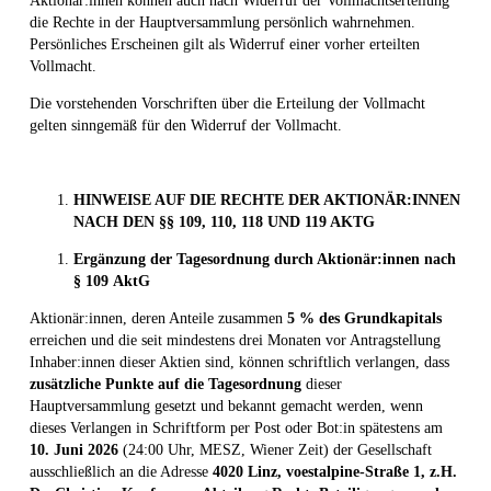
Aktionär:innen können auch nach Widerruf der Vollmachtserteilung
die Rechte in der Hauptversammlung persönlich wahrnehmen.
Persönliches Erscheinen gilt als Widerruf einer vorher erteilten
Vollmacht.
Die vorstehenden Vorschriften über die Erteilung der Vollmacht
gelten sinngemäß für den Widerruf der Vollmacht.
HINWEISE AUF DIE RECHTE DER AKTIONÄR:INNEN
NACH DEN §§ 109, 110, 118 UND 119 AKTG
Ergänzung der Tagesordnung durch Aktionär:innen nach
§
109
AktG
Aktionär:innen, deren Anteile zusammen
5
% des Grundkapitals
erreichen und die seit mindestens drei Monaten vor Antragstellung
Inhaber:innen dieser Aktien sind, können schriftlich verlangen, dass
zusätzliche Punkte auf die Tagesordnung
dieser
Hauptversammlung gesetzt und bekannt gemacht werden, wenn
dieses Verlangen in Schriftform per Post oder Bot:in spätestens am
10.
Juni
2026
(24:00 Uhr, MESZ, Wiener Zeit) der Gesellschaft
ausschließlich an die Adresse
4020 Linz, voestalpine-Straße 1, z.H.