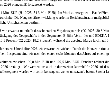
en 2026 plangemäß fortgesetzt werden.
3,4 Mio. EUR (H1 2025: 54,3 Mio. EUR). Im Wachstumssegment „Handel/Herstel
ickelte. Die Neugeschäftsentwicklung wurde im Berichtszeitraum maßgeblich 
liche Unsicherheiten bestimmt.
wie erwartet unterhalb des sehr starken Vorjahresquartals (Q2 2025: 30,8 Mio
 Rückgang des Neugeschäfts in den Segmenten E-Bike-Vermittler und EDEKA-Ka
 18,5 Prozent (Q2 2025: 18,2 Prozent), während die absolute Marge leicht au
 der ersten Jahreshälfte 2026 wie erwartet entwickelt. Durch die Konzentratio
höhen. Insgesamt sind wir nach den ersten sechs Monaten des Jahres auf einem g
tsvolumen zwischen 100,0 Mio. EUR und 107,5 Mio. EUR. Daneben rechnet die 
2026 bestätigt. „Wir werden uns auch in der zweiten Jahreshälfte 2026 auf das 
stellersegment werden wir somit konsequent weiter umsetzen“, betont Sascha Le