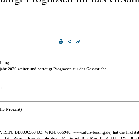
ilung
jahr 2026 weiter und bestätigt Prognosen für das Gesamtjahr
h.
8,5 Prozent)
IN: DE0006569403, WKN: 656940, www.albis-leasing.de) hat die Profitabilit
 auf 19,1 Prozent bzw. der absoluten Marge auf 10,2 Mio. EUR (H1 2025: 18,5 