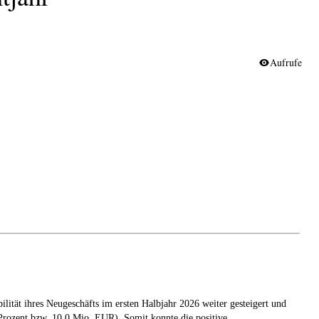
Aufrufe
ät ihres Neugeschäfts im ersten Halbjahr 2026 weiter gesteigert und
Prozent bzw. 10,0 Mio. EUR). Somit konnte die positive