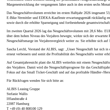
Margenentwicklung der vergangenen Jahre auch in den ersten sechs Monat
Das Neugeschäftsvolumen erreichte im ersten Halbjahr 2026 insgesamt 5
E-Bike-Vermittler und EDEKA-Kaufleute erwartungsgemäß rückläufig entw
sowie durch die erhöhte Sparneigung und fortbestehende gesamtwirtschaft
Im zweiten Quartal 2026 lag das Neugeschäftsvolumen mit 28,6 Mio. EUR 
über dem hohen Niveau des Vorjahres bewegte, wirkte sich der erwartete
Neugeschäftsmarge im Vorjahresvergleich weiter zu. Sie erhöhte sich auf
Sascha Lerchl, Vorstand der ALBIS, sagt: „Unser Neugeschäft hat sich in
erneut verbessern und somit die Profitabilität des Neugeschäfts weiter er
Auf Gesamtjahressicht plant die ALBIS weiterhin mit einem Neugeschäf
des Vorjahres. Damit wird die Neugeschäftsprognose für das Geschäftsjahr 
Fokus auf das Small Ticket-Geschäft und auf das profitable Händler-/Her
Für Rückfragen wenden Sie sich bitte an:
ALBIS Leasing Gruppe
Stefanie Wallis
Ifflandstraße 4
22087 Hamburg
T +49 (0) 40 808100 129