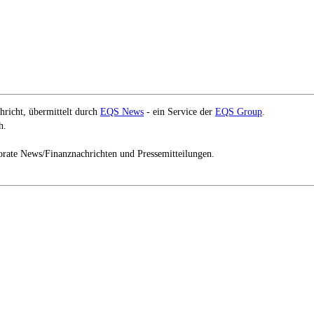
richt, übermittelt durch
EQS News
- ein Service der
EQS Group
.
h.
orate News/Finanznachrichten und Pressemitteilungen.