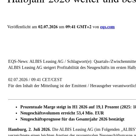
02.07.2026
09:41 GMT+2
eqs.com
Veröffentlicht am
um
von
EQS-News: ALBIS Leasing AG / Schlagwort(e): Quartals-/Zwischenmitte
ALBIS Leasing AG steigert Profitabilität des Neugeschäfts im ersten Halb
02.07.2026 / 09:41 CET/CEST
Für den Inhalt der Mitteilung ist der Emittent / Herausgeber verantwortlic
Prozentuale Marge steigt in H1 2026 auf 19,1 Prozent (2025: 1
Neugeschäftsvolumen erreicht 53,4 Mio. EUR
Neugeschäftsprognose für das Gesamtjahr 2026 bestätigt
Hamburg, 2. Juli 2026.
Die ALBIS Leasing AG (im Folgenden „ALBIS“, IS
verzeichnete einen leichten Anstieg der prozentualen Neugeschäftsmarge