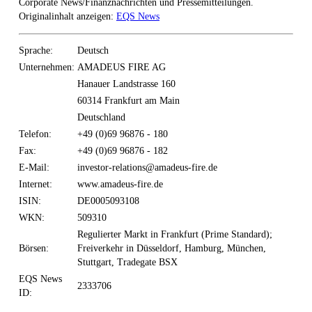
Corporate News/Finanznachrichten und Pressemitteilungen.
Originalinhalt anzeigen:
EQS News
Sprache:
Deutsch
Unternehmen:
AMADEUS FIRE AG
Hanauer Landstrasse 160
60314 Frankfurt am Main
Deutschland
Telefon:
+49 (0)69 96876 - 180
Fax:
+49 (0)69 96876 - 182
E-Mail:
investor-relations@amadeus-fire.de
Internet:
www.amadeus-fire.de
ISIN:
DE0005093108
WKN:
509310
Regulierter Markt in Frankfurt (Prime Standard);
Börsen:
Freiverkehr in Düsseldorf, Hamburg, München,
Stuttgart, Tradegate BSX
EQS News
2333706
ID: