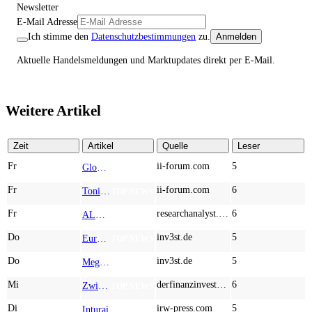
Newsletter
E-Mail Adresse
Ich stimme den
Datenschutzbestimmungen
zu.
Anmelden
Aktuelle Handelsmeldungen und Marktupdates direkt per E-Mail.
Weitere Artikel
Zeit
Artikel
Quelle
Leser
Fr
ii-forum.com
5
Globex Mining Enterprises: What If the Smartest Mining Bet Isn’t a Mine?
TOP NEWS
Fr
ii-forum.com
6
Tonies: The Screen-Free Audio Revolution Taking Over Children’s Rooms Worldwide
TOP NEWS
Fr
researchanalyst.com
6
ALMONTY INDUSTRIES - Das strategische Wolfram-Bollwerk gegen Chinas Rohstoff-Monopol
TOP NEWS
Do
inv3st.de
5
Europa vor Wolfram-Schock? Konzerne wie Airbus und Siemens unter Druck – Verdoppler bei Almonty möglich?
TOP NEWS
Do
inv3st.de
5
Megatrend KI-Infrastruktur: Das Billionen-Rennen von Palantir, Micron, American Atomics und AMD geht weiter
TOP NEWS
Mi
derfinanzinvestor.de
6
Zwischen Allzeithoch und M&A-Fieber: Adidas, Commerzbank, Desert Gold
TOP NEWS
Di
irw-press.com
5
Inturai Ventures beweist seine Fähigkeiten zur luftgestützten Präsenzerkennung und adressiert die Märkte für Verteidigung, Sicherheit und Rettungsdienste
AD-HOC