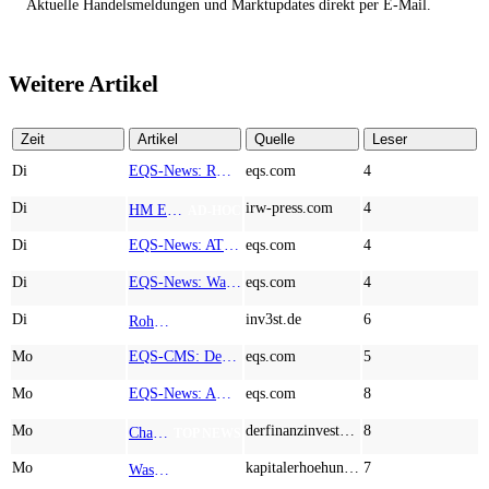
Aktuelle Handelsmeldungen und Marktupdates direkt per E-Mail.
Weitere Artikel
Zeit
Artikel
Quelle
Leser
Di
EQS-News: RM Rheiner Management AG: Halbjahresergebnis 2026
eqs.com
4
Di
irw-press.com
4
HM Exploration bohrt in Lewis Pilley’s 18,45 Meter mit 1,14 % Cu, 2,42 % Zn, 16,74 g/t Ag und 0,32 g/t Au in der oberen Linse und 5,42 m mit 1,99 % Cu, 1,66 % Zn, 15,49 g/t Ag und 0,8 g/t Au in der unteren Linse
AD-HOC
Di
EQS-News: AT&S startet mit einem starken Quartal in das neue Geschäftsjahr und bestätigt den Ausblick für das Gesamtjahr
eqs.com
4
Di
EQS-News: WashTec AG: Rekordumsatz von Mio. € 247,8 im ersten Halbjahr vor allem getrieben durch die Business Line Equipment; EBIT Marge bei 7,1%
eqs.com
4
Di
inv3st.de
6
Rohstoffaktien mit Potenzial: Endeavour Silver, Almonty Industries und Agnico Eagle im Fokus!
TOP NEWS
Mo
EQS-CMS: Deutsche Telekom AG: Veröffentlichung einer Kapitalmarktinformation
eqs.com
5
Mo
EQS-News: AUSTRIACARD HOLDINGS AG: Erfüllung der aufschiebenden Bedingung betreffend die kartellrechtlichen Freigaben im Zusammenhang mit dem freiwilligen Übernahmeangebot von DNP
eqs.com
8
Mo
derfinanzinvestor.de
8
Chancen & Risiken bei den Q2-Kennzahlen – Adobe, Almonty Industries, Apple, Microsoft
TOP NEWS
Mo
kapitalerhoehungen.de
7
Wasserstoff-Realität 2026: Nel ASA und A.H.T. Syngas liefern während sich BP zurückzieht
TOP NEWS