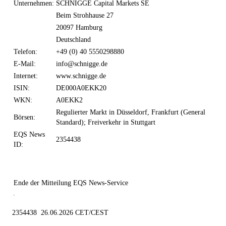
Unternehmen:
SCHNIGGE Capital Markets SE
Beim Strohhause 27
20097 Hamburg
Deutschland
Telefon:
+49 (0) 40 5550298880
E-Mail:
info@schnigge.de
Internet:
www.schnigge.de
ISIN:
DE000A0EKK20
WKN:
A0EKK2
Regulierter Markt in Düsseldorf, Frankfurt (General
Börsen:
Standard); Freiverkehr in Stuttgart
EQS News
2354438
ID:
Ende der Mitteilung
EQS News-Service
2354438 26.06.2026 CET/CEST