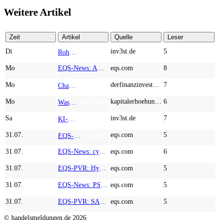
Weitere Artikel
Zeit
Artikel
Quelle
Leser
Di
inv3st.de
5
Rohstoffaktien mit Potenzial: Endeavour Silver, Almonty Industries und Agnico Eagle im Fokus!
TOP NEWS
Mo
EQS-News: AUSTRIACARD HOLDINGS AG: Erfüllung der aufschiebenden Bedingung betreffend die kartellrechtlichen Freigaben im Zusammenhang mit dem freiwilligen Übernahmeangebot von DNP
eqs.com
8
Mo
derfinanzinvestor.de
7
Chancen & Risiken bei den Q2-Kennzahlen – Adobe, Almonty Industries, Apple, Microsoft
TOP NEWS
Mo
kapitalerhoehungen.de
6
Wasserstoff-Realität 2026: Nel ASA und A.H.T. Syngas liefern während sich BP zurückzieht
TOP NEWS
Sa
inv3st.de
7
KI-Revolution im Mittelstand: Salesforce und Oracle bedienen Konzerne, Miivo AI entlastet den Mittelstand
TOP NEWS
31.07.
eqs.com
5
EQS-Adhoc: Branicks Group AG: Lock-Up Vereinbarungen über die Restrukturierung der Anleihe und der Schuldscheindarlehen vollumfänglich wirksam geworden
AD-HOC
31.07.
EQS-News: cyan AG baut Präsenz in Europa mit der Einführung von Cybersicherheitslösungen bei Orange Romania weiter aus
eqs.com
6
31.07.
EQS-PVR: Hypoport SE: Veröffentlichung gemäß § 40 Abs. 1 WpHG mit dem Ziel der europaweiten Verbreitung
eqs.com
5
31.07.
EQS-News: PSI im zweiten Quartal mit Wachstum bei Auftragseingang und Umsatz
eqs.com
5
31.07.
EQS-PVR: SAP SE: Korrektur einer Veröffentlichung vom 21.07.2026 gemäß § 40 Abs. 1 WpHG mit dem Ziel der europaweiten Verbreitung
eqs.com
5
© handelsmeldungen.de
2026