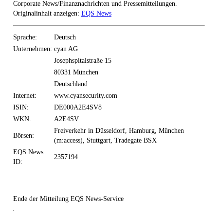
Corporate News/Finanznachrichten und Pressemitteilungen.
Originalinhalt anzeigen:
EQS News
Sprache:
Deutsch
Unternehmen:
cyan AG
Josephspitalstraße 15
80331 München
Deutschland
Internet:
www.cyansecurity.com
ISIN:
DE000A2E4SV8
WKN:
A2E4SV
Freiverkehr in Düsseldorf, Hamburg, München
Börsen:
(m:access), Stuttgart, Tradegate BSX
EQS News
2357194
ID:
Ende der Mitteilung
EQS News-Service