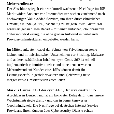
Mehrwertdienste
Der Abschluss spiegelt eine strukturell wachsende Nachfrage im ISP-
Markt wider: Anbieter von Internetdiensten suchen zunehmend nach
hochwertigen Value Added Services, um ihren durchschnittlichen
Umsatz je Kunde (ARPU) nachhaltig zu steigern
. cyan Guard 360
adressiert genau diesen Bedarf - mit einer einfachen, cloudbasierten
Cybersecurity-Lösung, die ohne großen Aufwand in bestehende
Provider-Infrastrukturen eingebettet werden kann.
Im Mittelpunkt steht dabei der Schutz von Privatkunden sowie
kleinen und mittelständischen Unternehmen vor Phishing, Malware
und anderen schädlichen Inhalten.
cyan Guard 360
ist schnell
implementierbar, intuitiv nutzbar und ohne nennenswerten
Mehraufwand auf Kundenseite. ISPs können damit ihr
Leistungsportfolio gezielt erweitern und gleichzeitig neue,
margenstarke Umsatzquellen erschließen.
Markus Cserna, CEO der cyan AG:
„Der erste direkte ISP-
Abschluss in Deutschland ist ein konkreter Beleg dafür, dass unsere
Wachstumsstrategie greift - und das in bemerkenswerter
Geschwindigkeit. Die Nachfrage bei deutschen Internet Service
Providern, ihren Kunden über Cybersecurity-Dienste echten