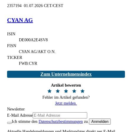
2357194 01.07.2026 CET/CEST
CYAN AG
ISIN
DE000A2E4SV8
FISN
CYAN AG/AKT O.N.
TICKER
FWB:CYR
Zum Unternehmensindex
Artikel bewerten
Fehler im Artikel gefunden?
Jetzt melden.
Newsletter
E-Mail Adresse
Ich stimme den
Datenschutzbestimmungen
zu.
Anmelden
Aktuelle Handelsmeldungen und Marktupdates direkt per E-Mail.