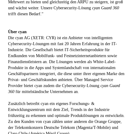
Mehrwert zu bieten und gleichzeitig den ARPU zu steigern, ist groß
und wächst weiter. Unsere Cybersecurity-Lösung
cyan Guard 360
trifft diesen Bedarf.“
Über cyan
Die cyan AG (XETR: CYR) ist ein Anbieter von intelligenten
Cybersecurity-Lösungen mit fast 20 Jahren Erfahrung in der IT-
Industrie. Die Gesellschaft bietet IT-Sicherheitsprodukte für
Endkunden von Mobilfunk- und Festnetzinternetanbietern sowie
Finanzdienstleistern an. Die Lösungen werden als White-Label-
Produkte in die Apps und Systemlandschaft von internationalen
Geschäftspartnern integriert, die diese unter ihrer eigenen Marke den
Privat- und Geschäftskunden anbieten. Über Managed Service
Provider bietet cyan zudem die Cybersecurity-Lösung
cyan Guard
360
für mittelständische Unternehmen an.
Zusätzlich betreibt cyan ein eigenes Forschungs- &
Entwicklungszentrum mit dem Ziel, Trends in der Industrie
frühzeitig zu erkennen und optimale Produktlösungen zu entwickeln.
Zu den Kunden von cyan zählen unter anderen die Orange Gruppe,
der Telekomkonzern Deutsche Telekom (Magenta/T-Mobile) und
Claro Chile (América Móvil Group).