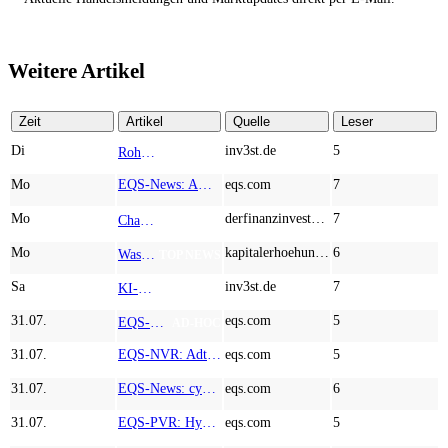
Weitere Artikel
Zeit
Artikel
Quelle
Leser
Di
inv3st.de
5
Rohstoffaktien mit Potenzial: Endeavour Silver, Almonty Industries und Agnico Eagle im Fokus!
TOP NEWS
Mo
EQS-News: AUSTRIACARD HOLDINGS AG: Erfüllung der aufschiebenden Bedingung betreffend die kartellrechtlichen Freigaben im Zusammenhang mit dem freiwilligen Übernahmeangebot von DNP
eqs.com
7
Mo
derfinanzinvestor.de
7
Chancen & Risiken bei den Q2-Kennzahlen – Adobe, Almonty Industries, Apple, Microsoft
TOP NEWS
Mo
kapitalerhoehungen.de
6
Wasserstoff-Realität 2026: Nel ASA und A.H.T. Syngas liefern während sich BP zurückzieht
TOP NEWS
Sa
inv3st.de
7
KI-Revolution im Mittelstand: Salesforce und Oracle bedienen Konzerne, Miivo AI entlastet den Mittelstand
TOP NEWS
31.07.
eqs.com
5
EQS-Adhoc: Branicks Group AG: Lock-Up Vereinbarungen über die Restrukturierung der Anleihe und der Schuldscheindarlehen vollumfänglich wirksam geworden
AD-HOC
31.07.
EQS-NVR: Adtran Holdings, Inc.: Veröffentlichung der Gesamtzahl der Stimmrechte nach § 41 WpHG mit dem Ziel der europaweiten Verbreitung
eqs.com
5
31.07.
EQS-News: cyan AG baut Präsenz in Europa mit der Einführung von Cybersicherheitslösungen bei Orange Romania weiter aus
eqs.com
6
31.07.
EQS-PVR: Hypoport SE: Veröffentlichung gemäß § 40 Abs. 1 WpHG mit dem Ziel der europaweiten Verbreitung
eqs.com
5