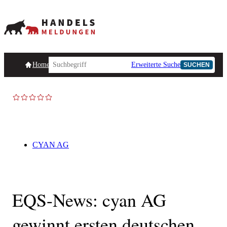
Homepage
Handelsmeldungen
Ad-Hoc-Meldungen
Erweiterte Suche
Unternehmensind
SUCHEN
CYAN AG
EQS-News: cyan AG
gewinnt ersten deutschen