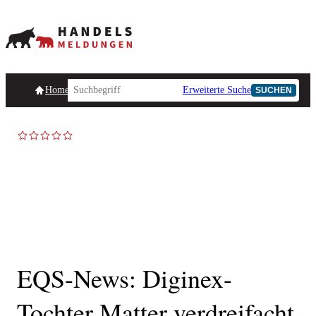
Homepage
Handelsmeldungen
Ad-Hoc-Meldungen
Erweiterte Suche
Unternehmensind
SUCHEN
EQS-News: Diginex-
Tochter Matter verdreifacht