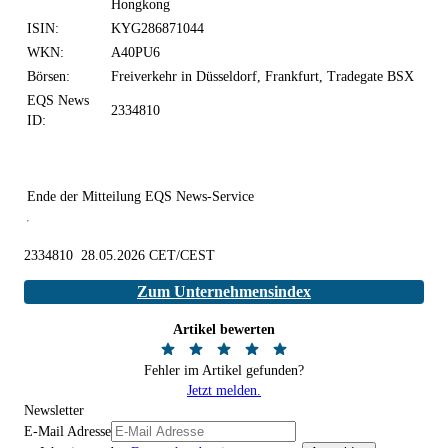
Hongkong
ISIN:
KYG286871044
WKN:
A40PU6
Börsen:
Freiverkehr in Düsseldorf, Frankfurt, Tradegate BSX
EQS News
2334810
ID:
Ende der Mitteilung
EQS News-Service
2334810 28.05.2026 CET/CEST
Zum Unternehmensindex
Artikel bewerten
Fehler im Artikel gefunden?
Jetzt melden.
Newsletter
E-Mail Adresse