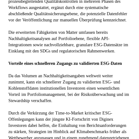
prozessbegleitenden Qualitätskontrollen in mehreren Phasen des
Workflows ausgestattet, ergänzt durch eine systematische
abschließende Qualitätssicherungsebene, die potenzielle Datenfehler
vor der Veröffentlichung zur manuellen Überprüfung kennzeichnet.
Die erweiterten Fähigkeiten von Matter umfassen bereits
Nachhaltigkeitsanalysen auf Portfolioebene, flexible API-
Integrationen sowie nachvollziehbare, granulare ESG-Datensätze im
Einklang mit den SDGs und regulatorischen Rahmenwerken.
Vorteile eines schnelleren Zugangs zu validierten ESG-Daten
Da das Volumen an Nachhaltigkeitsangaben weltweit weiter
zunimmt, kann ein schnellerer Zugang zu validierten ESG- und
Kohlenstoffdaten institutionellen Investoren einen wesentlichen
Vorteil im Portfoliomanagement, bei der Risikoüberwachung und im
Stewardship verschaffen.
Durch die Verkürzung der Time-to-Market kritischer ESG-
Offenlegungen kann der jüngste KI-Fortschritt von Diginex
Investoren dabei helfen, die Einhaltung von Berichtsanforderungen
zu stärken, Strategien im Hinblick auf Klimabenchmarks früher als
Wettbewerber anzupassen und in einem zunehmend datengetriebenen