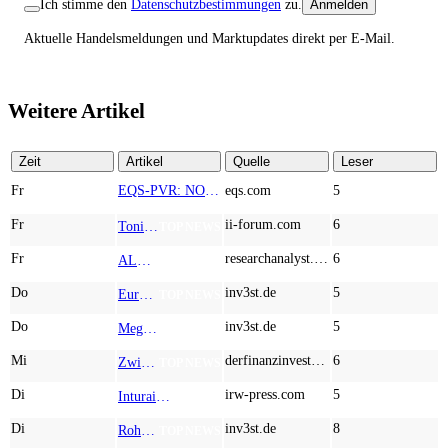
Ich stimme den
Datenschutzbestimmungen
zu.
Anmelden
Aktuelle Handelsmeldungen und Marktupdates direkt per E-Mail.
Weitere Artikel
Zeit
Artikel
Quelle
Leser
Fr
EQS-PVR: NORMA Group SE: Veröffentlichung gemäß § 40 Abs. 1 WpHG mit dem Ziel der europaweiten Verbreitung
eqs.com
5
Fr
ii-forum.com
6
Tonies: The Screen-Free Audio Revolution Taking Over Children’s Rooms Worldwide
TOP NEWS
Fr
researchanalyst.com
6
ALMONTY INDUSTRIES - Das strategische Wolfram-Bollwerk gegen Chinas Rohstoff-Monopol
TOP NEWS
Do
inv3st.de
5
Europa vor Wolfram-Schock? Konzerne wie Airbus und Siemens unter Druck – Verdoppler bei Almonty möglich?
TOP NEWS
Do
inv3st.de
5
Megatrend KI-Infrastruktur: Das Billionen-Rennen von Palantir, Micron, American Atomics und AMD geht weiter
TOP NEWS
Mi
derfinanzinvestor.de
6
Zwischen Allzeithoch und M&A-Fieber: Adidas, Commerzbank, Desert Gold
TOP NEWS
Di
irw-press.com
5
Inturai Ventures beweist seine Fähigkeiten zur luftgestützten Präsenzerkennung und adressiert die Märkte für Verteidigung, Sicherheit und Rettungsdienste
AD-HOC
Di
inv3st.de
8
Rohstoffaktien mit Potenzial: Endeavour Silver, Almonty Industries und Agnico Eagle im Fokus!
TOP NEWS