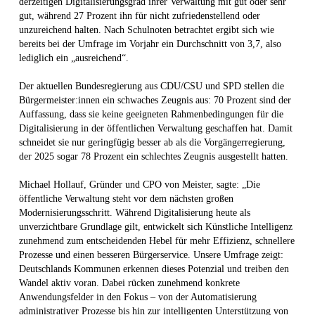
derzeitigen Digitalisierungsgrad ihrer Verwaltung mit gut oder sehr
gut, während 27 Prozent ihn für nicht zufriedenstellend oder
unzureichend halten. Nach Schulnoten betrachtet ergibt sich wie
bereits bei der Umfrage im Vorjahr ein Durchschnitt von 3,7, also
lediglich ein „ausreichend“.
Der aktuellen Bundesregierung aus CDU/CSU und SPD stellen die
Bürgermeister:innen ein schwaches Zeugnis aus: 70 Prozent sind der
Auffassung, dass sie keine geeigneten Rahmenbedingungen für die
Digitalisierung in der öffentlichen Verwaltung geschaffen hat. Damit
schneidet sie nur geringfügig besser ab als die Vorgängerregierung,
der 2025 sogar 78 Prozent ein schlechtes Zeugnis ausgestellt hatten.
Michael Hollauf, Gründer und CPO von Meister, sagte: „Die
öffentliche Verwaltung steht vor dem nächsten großen
Modernisierungsschritt. Während Digitalisierung heute als
unverzichtbare Grundlage gilt, entwickelt sich Künstliche Intelligenz
zunehmend zum entscheidenden Hebel für mehr Effizienz, schnellere
Prozesse und einen besseren Bürgerservice. Unsere Umfrage zeigt:
Deutschlands Kommunen erkennen dieses Potenzial und treiben den
Wandel aktiv voran. Dabei rücken zunehmend konkrete
Anwendungsfelder in den Fokus – von der Automatisierung
administrativer Prozesse bis hin zur intelligenten Unterstützung von