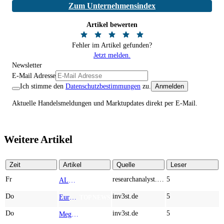
Zum Unternehmensindex
Artikel bewerten
Fehler im Artikel gefunden?
Jetzt melden.
Newsletter
E-Mail Adresse
Ich stimme den
Datenschutzbestimmungen
zu.
Anmelden
Aktuelle Handelsmeldungen und Marktupdates direkt per E-Mail.
Weitere Artikel
Zeit
Artikel
Quelle
Leser
Fr
researchanalyst.com
5
ALMONTY INDUSTRIES - Das strategische Wolfram-Bollwerk gegen Chinas Rohstoff-Monopol
TOP NEWS
Do
inv3st.de
5
Europa vor Wolfram-Schock? Konzerne wie Airbus und Siemens unter Druck – Verdoppler bei Almonty möglich?
TOP NEWS
Do
inv3st.de
5
Megatrend KI-Infrastruktur: Das Billionen-Rennen von Palantir, Micron, American Atomics und AMD geht weiter
TOP NEWS