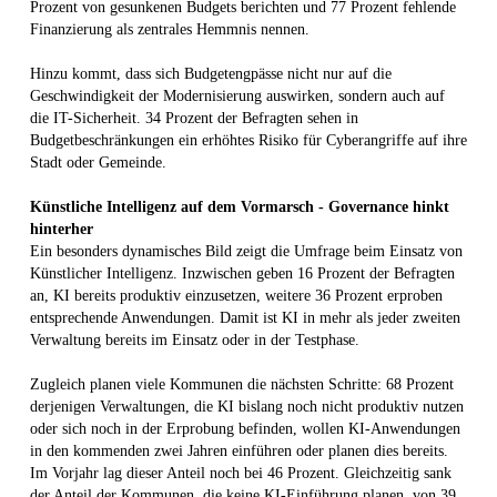
Prozent von gesunkenen Budgets berichten und 77 Prozent fehlende
Finanzierung als zentrales Hemmnis nennen.
Hinzu kommt, dass sich Budgetengpässe nicht nur auf die
Geschwindigkeit der Modernisierung auswirken, sondern auch auf
die IT-Sicherheit. 34 Prozent der Befragten sehen in
Budgetbeschränkungen ein erhöhtes Risiko für Cyberangriffe auf ihre
Stadt oder Gemeinde.
Künstliche Intelligenz auf dem Vormarsch - Governance hinkt
hinterher
Ein besonders dynamisches Bild zeigt die Umfrage beim Einsatz von
Künstlicher Intelligenz. Inzwischen geben 16 Prozent der Befragten
an, KI bereits produktiv einzusetzen, weitere 36 Prozent erproben
entsprechende Anwendungen. Damit ist KI in mehr als jeder zweiten
Verwaltung bereits im Einsatz oder in der Testphase.
Zugleich planen viele Kommunen die nächsten Schritte: 68 Prozent
derjenigen Verwaltungen, die KI bislang noch nicht produktiv nutzen
oder sich noch in der Erprobung befinden, wollen KI-Anwendungen
in den kommenden zwei Jahren einführen oder planen dies bereits.
Im Vorjahr lag dieser Anteil noch bei 46 Prozent. Gleichzeitig sank
der Anteil der Kommunen, die keine KI-Einführung planen, von 39