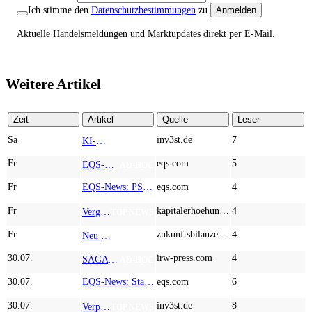
Ich stimme den
Datenschutzbestimmungen
zu.
Anmelden
Aktuelle Handelsmeldungen und Marktupdates direkt per E-Mail.
Weitere Artikel
Zeit
Artikel
Quelle
Leser
Sa
inv3st.de
7
KI-Revolution im Mittelstand: Salesforce und Oracle bedienen Konzerne, Miivo AI entlastet den Mittelstand
TOP NEWS
Fr
eqs.com
5
EQS-Adhoc: Branicks Group AG: Lock-Up Vereinbarungen über die Restrukturierung der Anleihe und der Schuldscheindarlehen vollumfänglich wirksam geworden
AD-HOC
Fr
EQS-News: PSI im zweiten Quartal mit Wachstum bei Auftragseingang und Umsatz
eqs.com
4
Fr
kapitalerhoehungen.de
4
Vergessen Sie Wasserstoff – Mercedes-Benz, Strategic Resources und Rio Tinto zeigen, wo wirklich Geld liegt
TOP NEWS
Fr
zukunftsbilanzen.de
4
Neu im Index und gleich abgestraft: Hochtief, Almonty Industries, AT&S und Marvell Technology im Härtetest
TOP NEWS
30.07.
irw-press.com
4
SAGA Metals und Temas Resources schließen metallurgische Scoping-Prüfung erfolgreich ab, erzielen Gewinnungsgrade von 97,4 % bei Vanadium und von bis zu 90,8 % bei Titan und weisen den Weg hin zu einer Pilotanlage
AD-HOC
30.07.
EQS-News: Stabilität und Zukunftsinvestitionen prägen das Geschäftsjahr 2025/2026 der EGGER Gruppe
eqs.com
6
30.07.
inv3st.de
8
Verpassen Sie nicht den nächsten Sprung nach oben bei Gold: Setzen Sie auf Newmont, Desert Gold und Agnico Eagle
TOP NEWS