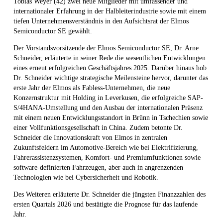
Tobias Weyer (42) zwei neue Mitglieder mit umfassender und
internationaler Erfahrung in der Halbleiterindustrie sowie mit einem
tiefen Unternehmensverständnis in den Aufsichtsrat der Elmos
Semiconductor SE gewählt.
Der Vorstandsvorsitzende der Elmos Semiconductor SE, Dr. Arne
Schneider, erläuterte in seiner Rede die wesentlichen Entwicklungen
eines erneut erfolgreichen Geschäftsjahres 2025. Darüber hinaus hob
Dr. Schneider wichtige strategische Meilensteine hervor, darunter das
erste Jahr der Elmos als Fabless-Unternehmen, die neue
Konzernstruktur mit Holding in Leverkusen, die erfolgreiche SAP-
S/4HANA-Umstellung und den Ausbau der internationalen Präsenz
mit einem neuen Entwicklungsstandort in Brünn in Tschechien sowie
einer Vollfunktionsgesellschaft in China. Zudem betonte Dr.
Schneider die Innovationskraft von Elmos in zentralen
Zukunftsfeldern im Automotive-Bereich wie bei Elektrifizierung,
Fahrerassistenzsystemen, Komfort- und Premiumfunktionen sowie
software-definierten Fahrzeugen, aber auch in angrenzenden
Technologien wie bei Cybersicherheit und Robotik.
Des Weiteren erläuterte Dr. Schneider die jüngsten Finanzzahlen des
ersten Quartals 2026 und bestätigte die Prognose für das laufende
Jahr.