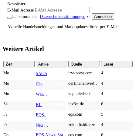
Newsletter
E-Mail Adresse
Ich stimme den
Datenschutzbestimmungen
zu.
Anmelden
Aktuelle Handelsmeldungen und Marktupdates direkt per E-Mail.
Weitere Artikel
Zeit
Artikel
Quelle
Leser
Mo
irw-press.com
4
SAGA Metals startet im Vorfeld der Bohrungen im Projekt Wolverine mit schweren Seltenerdmetallen in Labrador mit dem Bau eines Camps
AD-HOC
Mo
derfinanzinvestor.de
4
Chancen & Risiken bei den Q2-Kennzahlen – Adobe, Almonty Industries, Apple, Microsoft
TOP NEWS
Mo
kapitalerhoehungen.de
4
Wasserstoff-Realität 2026: Nel ASA und A.H.T. Syngas liefern während sich BP zurückzieht
TOP NEWS
Sa
inv3st.de
6
KI-Revolution im Mittelstand: Salesforce und Oracle bedienen Konzerne, Miivo AI entlastet den Mittelstand
TOP NEWS
Fr
eqs.com
5
EQS-Adhoc: Branicks Group AG: Lock-Up Vereinbarungen über die Restrukturierung der Anleihe und der Schuldscheindarlehen vollumfänglich wirksam geworden
AD-HOC
Fr
zukunftsbilanzen.de
4
Neu im Index und gleich abgestraft: Hochtief, Almonty Industries, AT&S und Marvell Technology im Härtetest
TOP NEWS
Do
EQS-News: Stabilität und Zukunftsinvestitionen prägen das Geschäftsjahr 2025/2026 der EGGER Gruppe
eqs.com
6